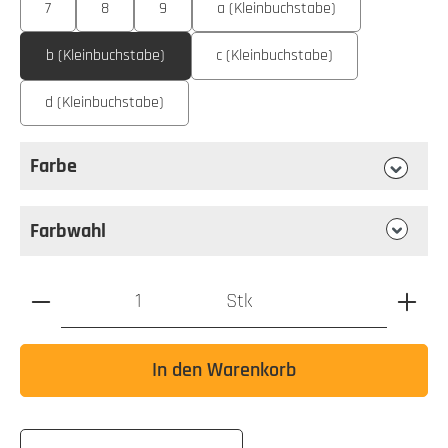
7
8
9
a (Kleinbuchstabe)
b (Kleinbuchstabe)
c (Kleinbuchstabe)
d (Kleinbuchstabe)
Farbe
auswählen
Farbe
Farbwahl
Produkt Anzahl: Gib den gewünschten Wert ein oder benutz
Stk
In den Warenkorb