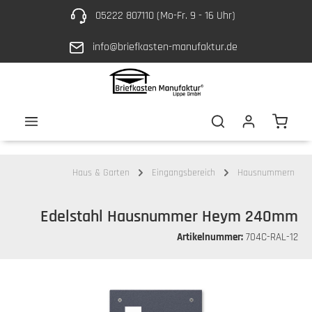
05222 807110 (Mo-Fr. 9 - 16 Uhr)
Zum Hauptinhalt springen
info@briefkasten-manufaktur.de
Waren
Haus & Garten
Eingangsbereich
Hausnummern
Edelstahl Hausnummer Heym 240mm
Artikelnummer:
704C-RAL-12
Bildergalerie überspringen