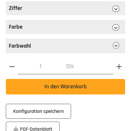
Ziffer
auswählen
Ziffer
Farbe
auswählen
Farbe
Farbwahl
Produkt Anzahl: Gib den gewünschten Wert ein oder benutz
Stk
In den Warenkorb
Konfiguration speichern
PDF-Datenblatt