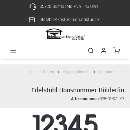
05222 807110 (Mo-Fr. 9 - 16 Uhr)
Zum Hauptinhalt springen
info@briefkasten-manufaktur.de
Waren
Haus & Garten
Eingangsbereich
Hausnummern
Edelstahl Hausnummer Hölderlin
Artikelnummer:
528-01-RAL-17
Bildergalerie überspringen