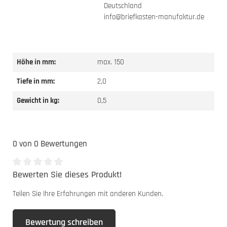
Deutschland
info@briefkasten-manufaktur.de
Höhe in mm:
max. 150
Tiefe in mm:
2,0
Gewicht in kg:
0,5
0 von 0 Bewertungen
Bewerten Sie dieses Produkt!
Durchschnittliche Bewertung von 0 von 5 Sternen
Teilen Sie Ihre Erfahrungen mit anderen Kunden.
Bewertung schreiben