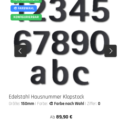
🎨 FARBWAHL
KONFIGURIERBAR
Edelstahl Hausnummer Klopstock
Größe:
150mm
|
Farbe:
🎨 Farbe nach Wahl
|
Ziffer:
0
89,90 €
Ab