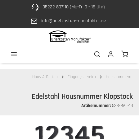
05222 807110 (Mo-Fr. 9 - 16 Uhr)
Zum Hauptinhalt springen
info@briefkasten-manufaktur.de
Waren
Haus & Garten
Eingangsbereich
Hausnummern
Edelstahl Hausnummer Klopstock
Artikelnummer:
528-RAL-13
Bildergalerie überspringen