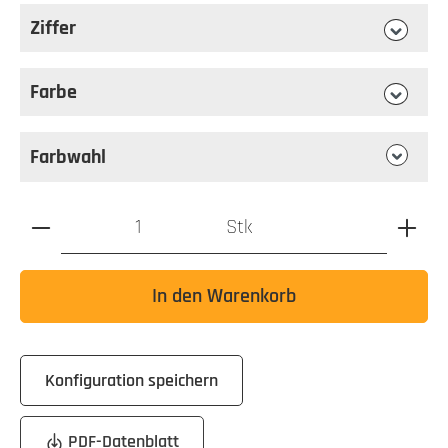
Ziffer
auswählen
Ziffer
Farbe
auswählen
Farbe
Farbwahl
Produkt Anzahl: Gib den gewünschten Wert ein oder benutz
Stk
In den Warenkorb
Konfiguration speichern
PDF-Datenblatt