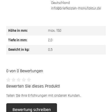
Deutschland
info@briefkasten-manufaktur.de
Höhe in mm:
max. 150
Tiefe in mm:
2,0
Gewicht in kg:
0,5
0 von 0 Bewertungen
Bewerten Sie dieses Produkt!
Durchschnittliche Bewertung von 0 von 5 Sternen
Teilen Sie Ihre Erfahrungen mit anderen Kunden.
Bewertung schreiben