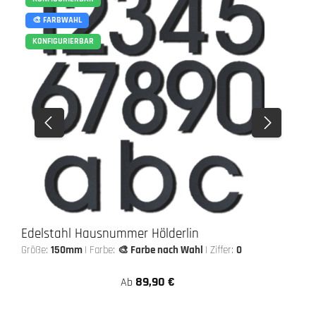
🎨 FARBWAHL
KONFIGURIERBAR
Edelstahl Hausnummer Hölderlin
Größe:
150mm
|
Farbe:
🎨 Farbe nach Wahl
|
Ziffer:
0
89,90 €
Ab