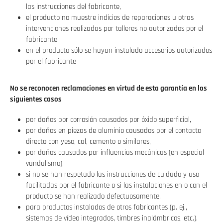
las instrucciones del fabricante,
el producto no muestre indicios de reparaciones u otras
intervenciones realizadas por talleres no autorizados por el
fabricante,
en el producto sólo se hayan instalado accesorios autorizados
por el fabricante
No se reconocen reclamaciones en virtud de esta garantía en los
siguientes casos
por daños por corrosión causados por óxido superficial,
por daños en piezas de aluminio causados por el contacto
directo con yeso, cal, cemento o similares,
por daños causados por influencias mecánicas (en especial
vandalismo),
si no se han respetado las instrucciones de cuidado y uso
facilitadas por el fabricante o si las instalaciones en o con el
producto se han realizado defectuosamente.
para productos instalados de otros fabricantes (p. ej.,
sistemas de vídeo integrados, timbres inalámbricos, etc.).