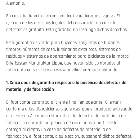
Alemania.
En caso de defectos, el consumidor tiene derechos legales. El
ejercicio de los derechos legales del consumidor en caso de
defectos es gratuito. Esta garantía no restringe dichos derechos.
Esta garantía es válida para buzones, conjuntos de buzones,
timbres, números de casa, luminarias exteriores, sistemas de
residuos y sistemas de aparcamiento para bicicletas de la marca
Briefkasten Manufaktur Lippe, que hayan sido comprados al
fabricante en su sitio web www.briefkasten-manufaktur.de.
1. Cinco años de garantía respecto a la ausencia de defectos de
material y de fabricación
El fabricante garantiza al cliente final (en adelante "Cliente")
conforme a las disposiciones siguientes, que el producto entregado
al cliente en Alemania estará libre de defectos de material o de
fabricación durante un periodo de cinco años a partir de la
entrega al cliente. En caso de defectos de material o de
fabricación, el fabricante, a su elección, subsanará dichos defectos