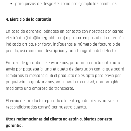
para piezas de desgaste, como por ejemplo las bombillas
4. Ejercicio de la garantía
En caso de garantía, póngase en contacto con nosotros por correo
electrónico (info@bml-gmbh.com) o por correo postal a la dirección
indicada arriba. Por favor, indíquenos el número de factura o de
pedido, así como una descripción y una fotografía del defecto.
En caso de garantía, le enviaremos, para un producto apto para
envío por paquetería, una etiqueta de devolución con la que podrá
remitirnos la mercancía. Si el producto no es apto para envío por
paquetería, organizaremos, en acuerdo con usted, una recogida
mediante una empresa de transporte.
El envío del producto reparado o la entrega de piezas nuevas o
reacondicionadas correrá por nuestra cuenta.
Otras reclamaciones del cliente no están cubiertas por esta
garantía.