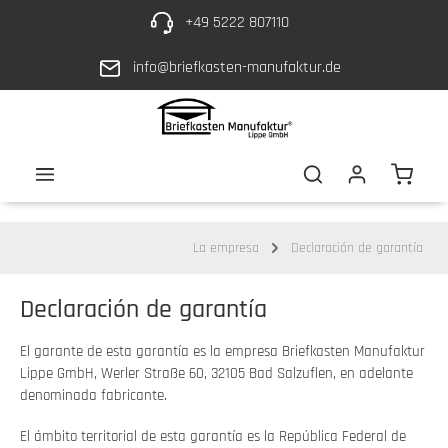
+49 5222 807110
Ir al contenido principal
info@briefkasten-manufaktur.de
El car
La empresa
Declaración de garantía
Declaración de garantía
El garante de esta garantía es la empresa Briefkasten Manufaktur
Lippe GmbH, Werler Straße 60, 32105 Bad Salzuflen, en adelante
denominada fabricante.
El ámbito territorial de esta garantía es la República Federal de