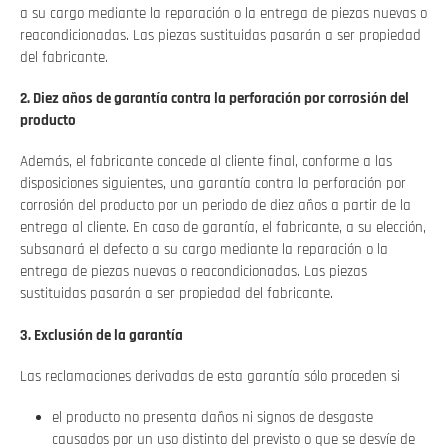
a su cargo mediante la reparación o la entrega de piezas nuevas o
reacondicionadas. Las piezas sustituidas pasarán a ser propiedad
del fabricante.
2. Diez años de garantía contra la perforación por corrosión del
producto
Además, el fabricante concede al cliente final, conforme a las
disposiciones siguientes, una garantía contra la perforación por
corrosión del producto por un periodo de diez años a partir de la
entrega al cliente. En caso de garantía, el fabricante, a su elección,
subsanará el defecto a su cargo mediante la reparación o la
entrega de piezas nuevas o reacondicionadas. Las piezas
sustituidas pasarán a ser propiedad del fabricante.
3. Exclusión de la garantía
Las reclamaciones derivadas de esta garantía sólo proceden si
el producto no presenta daños ni signos de desgaste
causados por un uso distinto del previsto o que se desvíe de