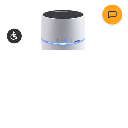
Show toolbar
Gong radiowy Bluetooth Bateria microSD
Język niemiecki biały CALIMA + nadajnik