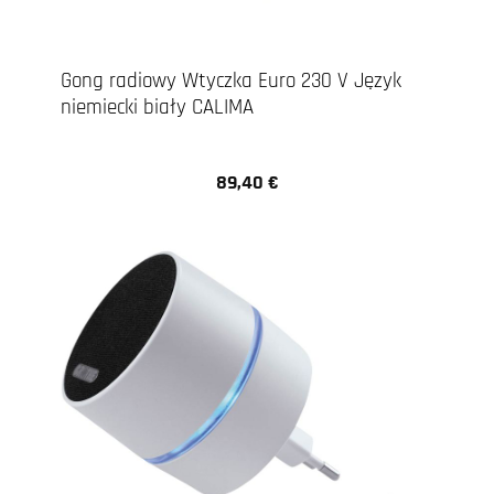
Gong radiowy Wtyczka Euro 230 V Język
niemiecki biały CALIMA
89,40 €
Cena regularna: