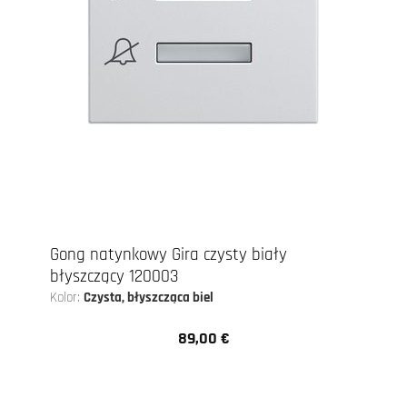
Gong natynkowy Gira czysty biały
błyszczący 120003
Kolor:
Czysta, błyszcząca biel
89,00 €
Cena regularna: