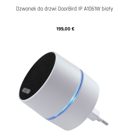
Dzwonek do drzwi DoorBird IP A1061W biały
199,00 €
Cena regularna: