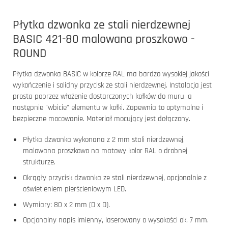
Płytka dzwonka ze stali nierdzewnej
BASIC 421-80 malowana proszkowo -
ROUND
Płytka dzwonka BASIC w kolorze RAL ma bardzo wysokiej jakości
wykończenie i solidny przycisk ze stali nierdzewnej. Instalacja jest
prosta poprzez włożenie dostarczonych kołków do muru, a
następnie "wbicie" elementu w kołki. Zapewnia to optymalne i
bezpieczne mocowanie. Materiał mocujący jest dołączony.
Płytka dzwonka wykonana z 2 mm stali nierdzewnej,
malowana proszkowo na matowy kolor RAL o drobnej
strukturze.
Okrągły przycisk dzwonka ze stali nierdzewnej, opcjonalnie z
oświetleniem pierścieniowym LED.
Wymiary: 80 x 2 mm (D x D).
Opcjonalny napis imienny, laserowany o wysokości ok. 7 mm.