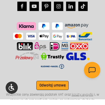
Odwołaj umowę
Show toolbar
Wszystkie ceny zawierają podatek VAT oraz
koszty wysyłki
i, w
stosownych przypadkach, opłaty za pobraniem, chyba że