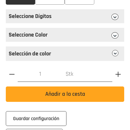
Seleccione Dígitos
Seleccione
Dígitos
Seleccione Color
Seleccione
Color
Selección de color
Cantidad de productos: Introduzca el valor deseado o utili
Stk
Añadir a la cesta
Guardar configuración