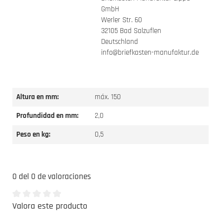
GmbH
Werler Str. 60
32105 Bad Salzuflen
Deutschland
info@briefkasten-manufaktur.de
Altura en mm:
máx. 150
Profundidad en mm:
2,0
Peso en kg:
0,5
0 del 0 de valoraciones
Valora este producto
Valoración media de 0 de 5 estrellas