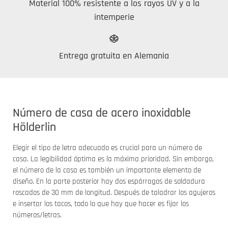
Material 100% resistente a los rayos UV y a la
intemperie
Entrega gratuita en Alemania
Número de casa de acero inoxidable
Hölderlin
Elegir el tipo de letra adecuado es crucial para un número de
casa. La legibilidad óptima es la máxima prioridad. Sin embargo,
el número de la casa es también un importante elemento de
diseño. En la parte posterior hay dos espárragos de soldadura
roscados de 30 mm de longitud. Después de taladrar los agujeros
e insertar los tacos, todo lo que hay que hacer es fijar los
números/letras.