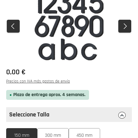
0,00 €
Precios con IVA más gastos de envío
Plazo de entrega aprox. 4 semanas.
Seleccione Talla
Seleccione
Talla
150 mm
300 mm
450 mm