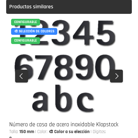
Productos similares
CONFIGURABLE
🎨 SELECCIÓN DE COLORES
CONFIGURABLE
Número de casa de acero inoxidable Klopstock
Talla:
150 mm
|
Color:
🎨 Color a su elección
|
Dígitos: