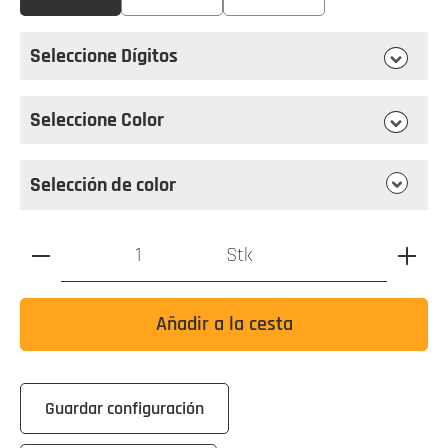
Seleccione Dígitos
Seleccione
Dígitos
Seleccione Color
Seleccione
Color
Selección de color
Cantidad de productos: Introduzca el valor deseado o utili
Stk
Añadir a la cesta
Guardar configuración