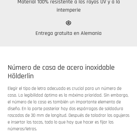
Material 100% resistente a los rayos UV y a la
intemperie
Entrega gratuita en Alemania
Número de casa de acero inoxidable
Hölderlin
Elegir el tipo de letra adecuado es crucial para un número de
casa. La legibilidad óptima es la máxima prioridad. Sin embargo,
el número de la casa es también un importante elemento de
diseño. En la parte posterior hay dos espárragos de soldadura
roscados de 30 mm de longitud. Después de taladrar los agujeros
e insertar los tacos, todo lo que hay que hacer es fijar los
números/letras.