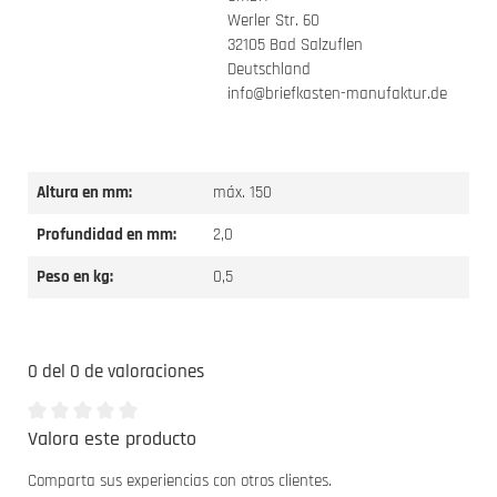
Werler Str. 60
32105 Bad Salzuflen
Deutschland
info@briefkasten-manufaktur.de
Altura en mm:
máx. 150
Profundidad en mm:
2,0
Peso en kg:
0,5
0 del 0 de valoraciones
Valora este producto
Valoración media de 0 de 5 estrellas
Comparta sus experiencias con otros clientes.