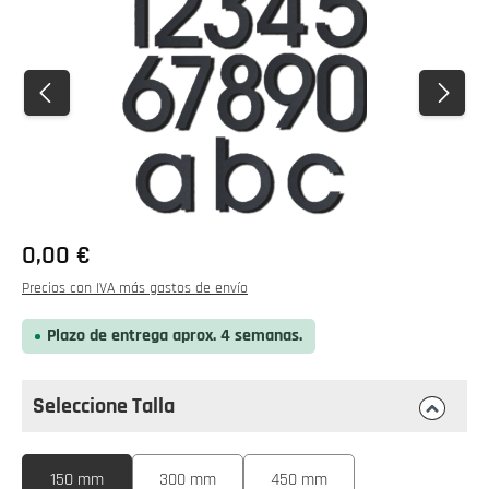
0,00 €
Precios con IVA más gastos de envío
Plazo de entrega aprox. 4 semanas.
Seleccione Talla
Seleccione
Talla
150 mm
300 mm
450 mm