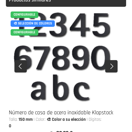
CONFIGURABLE
🎨 SELECCIÓN DE COLORES
CONFIGURABLE
Número de casa de acero inoxidable Klopstock
Talla:
150 mm
|
Color:
🎨 Color a su elección
|
Dígitos:
0