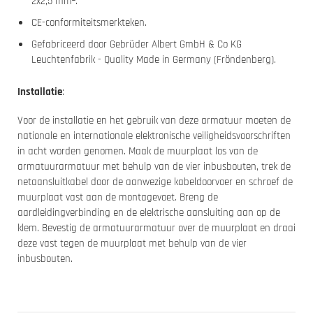
2x2,5 mm².
CE-conformiteitsmerkteken.
Gefabriceerd door Gebrüder Albert GmbH & Co KG
Leuchtenfabrik - Quality Made in Germany (Fröndenberg).
Installatie
:
Voor de installatie en het gebruik van deze armatuur moeten de
nationale en internationale elektronische veiligheidsvoorschriften
in acht worden genomen. Maak de muurplaat los van de
armatuurarmatuur met behulp van de vier inbusbouten, trek de
netaansluitkabel door de aanwezige kabeldoorvoer en schroef de
muurplaat vast aan de montagevoet. Breng de
aardleidingverbinding en de elektrische aansluiting aan op de
klem. Bevestig de armatuurarmatuur over de muurplaat en draai
deze vast tegen de muurplaat met behulp van de vier
inbusbouten.