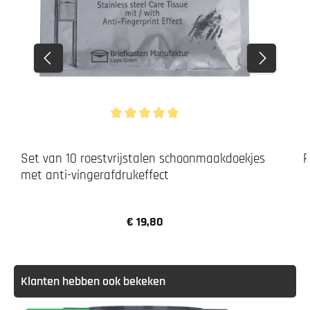
Gemiddelde waardering van 5 van 5 sterren
Set van 10 roestvrijstalen schoonmaakdoekjes
R
met anti-vingerafdrukeffect
€ 19,80
Normale prijs:
Klanten hebben ook bekeken