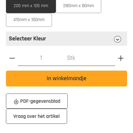
205 mm x 105 mm
280mm x 80mm
415mm x 100mm
Selecteer Kleur
Selecteer
Kleur
Hoeveelheid product: Voer de gewenste waarde in of gebru
Stk
In winkelmandje
PDF-gegevensblad
Vraag over het artikel