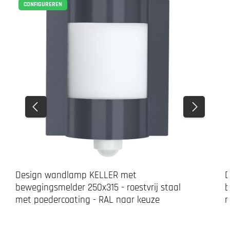
CONFIGUREREN
Design wandlamp KELLER met
D
bewegingsmelder 250x315 - roestvrij staal
b
met poedercoating - RAL naar keuze
m