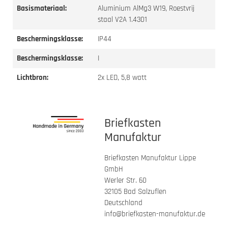
Basismateriaal:
Aluminium AlMg3 W19, Roestvrij
staal V2A 1.4301
Beschermingsklasse:
IP44
Beschermingsklasse:
I
Lichtbron:
2x LED, 5,8 watt
Briefkasten
Manufaktur
Briefkasten Manufaktur Lippe
GmbH
Werler Str. 60
32105 Bad Salzuflen
Deutschland
info@briefkasten-manufaktur.de