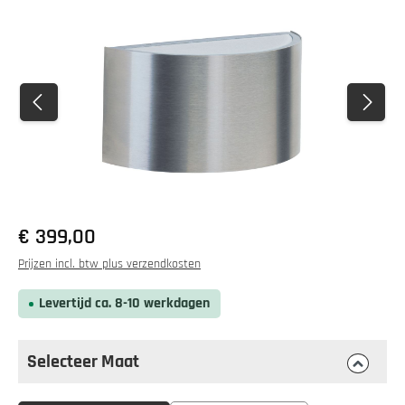
Fotogalerij overslaan
Normale prijs:
€ 399,00
Prijzen incl. btw plus verzendkosten
Levertijd ca. 8-10 werkdagen
Selecteer Maat
Selecteer
Maat