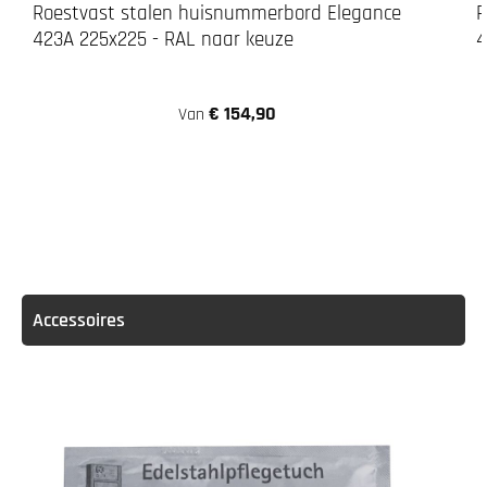
Roestvast stalen huisnummerbord Elegance
R
423A 225x225 - RAL naar keuze
4
€ 154,90
Van
Accessoires