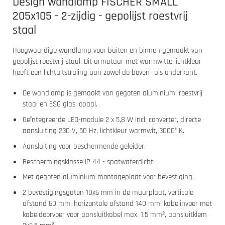
Design wandlamp FISCHER SMALL
205x105 - 2-zijdig - gepolijst roestvrij
staal
Hoogwaardige wandlamp voor buiten en binnen gemaakt van
gepolijst roestvrij staal. Dit armatuur met warmwitte lichtkleur
heeft een lichtuitstraling aan zowel de boven- als onderkant.
De wandlamp is gemaakt van gegoten aluminium, roestvrij
staal en ESG glas, opaal.
Geïntegreerde LED-module 2 x 5,8 W incl. converter, directe
aansluiting 230 V, 50 Hz, lichtkleur warmwit, 3000° K.
Aansluiting voor beschermende geleider.
Beschermingsklasse IP 44 - spatwaterdicht.
Met gegoten aluminium montageplaat voor bevestiging.
2 bevestigingsgaten 10x6 mm in de muurplaat, verticale
afstand 60 mm, horizontale afstand 140 mm, kabelinvoer met
kabeldoorvoer voor aansluitkabel max. 1,5 mm², aansluitklem