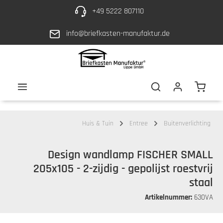
+49 5222 807110
Overslaan naar hoofdinhoud
info@briefkasten-manufaktur.de
De wi
Huis & Tuin
Entree
Buitenverlichting
Design wandlamp FISCHER SMALL
205x105 - 2-zijdig - gepolijst roestvrij
staal
Artikelnummer:
630VA