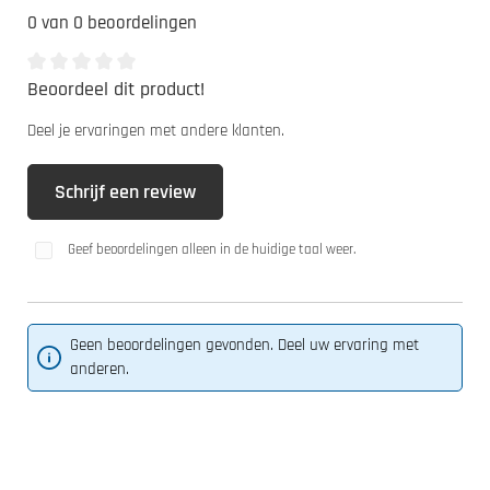
0 van 0 beoordelingen
Beoordeel dit product!
Gemiddelde waardering van 0 van 5 sterren
Deel je ervaringen met andere klanten.
Schrijf een review
Geef beoordelingen alleen in de huidige taal weer.
Geen beoordelingen gevonden. Deel uw ervaring met
anderen.