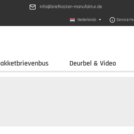
info@briefkasten-manufaktur.de
Nederlands
Service/H
pakketbrievenbus
Deurbel & Video