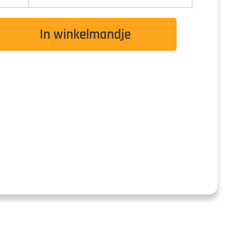
de gewenste waarde in of gebruik de knoppen o
In winkelmandje