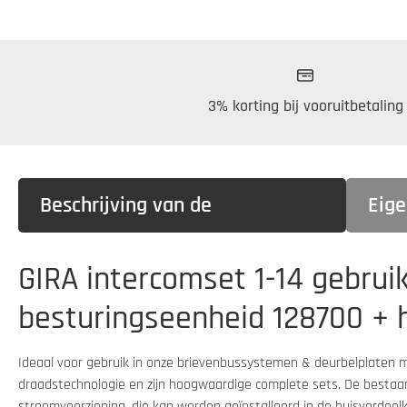
3% korting bij vooruitbetaling
Beschrijving van de
Eig
GIRA intercomset 1-14 gebru
besturingseenheid 128700 + 
Ideaal voor gebruik in onze brievenbussystemen & deurbelplaten
draadstechnologie en zijn hoogwaardige complete sets. De bestaan
stroomvoorziening, die kan worden geïnstalleerd in de huisverdeelk