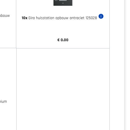
opbouw
10x
Gira huisstation opbouw antraciet 125028
€ 0,00
nium