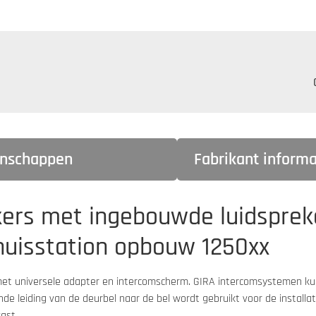
enschappen
Fabrikant informa
ikers met ingebouwde luidsprek
huisstation opbouw 1250xx
 met universele adapter en intercomscherm. GIRA intercomsystemen 
de leiding van de deurbel naar de bel wordt gebruikt voor de install
ast.