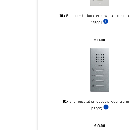
10x
Gira huisstation crème wit glanzend 
125001
€ 0,00
10x
Gira huisstation opbouw Kleur alumi
125026
€ 0,00