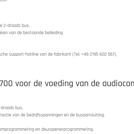
te 2-draads bus.
aken van de bestaande belleiding
nische support-hotline van de fabrikant (Tel.
+49 2195 602 567
).
8700 voor de voeding van de audioc
-draads bus.
etectie van de bedrijfsspanningen en de busaansluiting.
steemprogrammering en deuropenerprogrammering.