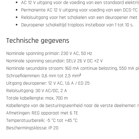
AC 12 V uitgang voor de voeding van een standaard elektris
Permanente AC 12 V uitgang voor voeding van een DCS-TC
Relaisuitgang voor het schakelen van een deuropener met 
Deuropener schakeltijd traploos instelbaar van 1 tot 10 s.
Technische gegevens
Nominale spanning primair: 230 V AC, 50 Hz
Nominale spanning secundair: SELV 26 V DC ±2 V
Nominale secundaire stroom: 160 mA continue belasting, 550 mA pi
Schroefklemmen: 0,6 mm tot 2,5 mm²
Uitgang deuropener: 12 V AC, 1,6 A / ED 25
Relaisuitgang: 30 V AC/DC, 2 A
Totale kabellengte: max. 700 m
Kabellengte van de besturingseenheid naar de verste deelnemer: 
Afmetingen: REG apparaat met 6 TE
Temperatuurbereik: -5 °C tot +45 °C
Beschermingsklasse: IP 20