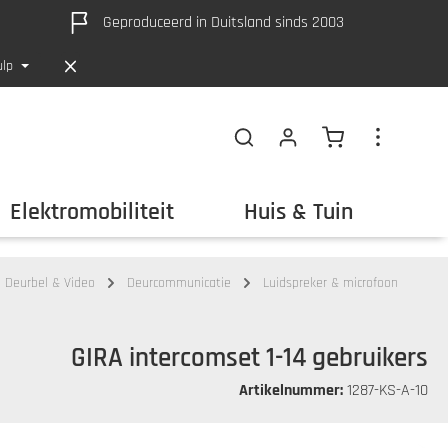
Geproduceerd in Duitsland sinds 2003
ulp
De winkelwage
Elektromobiliteit
Huis & Tuin
Ui
Deurbel & Video
Deurcommunicatie
Luidspreker & microfoon
GIRA intercomset 1-14 gebruikers
Artikelnummer:
1287-KS-A-10