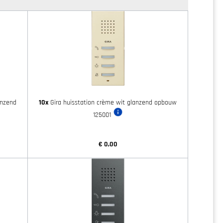
anzend
10x
Gira huisstation crème wit glanzend opbouw
125001
€ 0,00