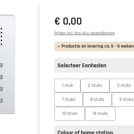
€ 0,00
Prijzen incl. btw plus verzendkosten
Productie en levering ca. 5 - 6 weken
Selecteer Eenheden
Selecteer
Eenheden
1 stuk
2 stuks
3 stuks
7 stuks
8 stuks
9 stuks
13 stuks
14 stuks
Colour of home station