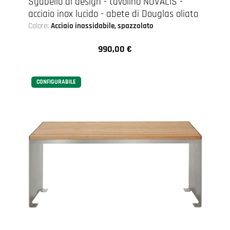
Sgabello di design - tavolino NOVALIS -
acciaio inox lucido - abete di Douglas oliato
Colore:
Acciaio inossidabile, spazzolato
990,00 €
Prezzo normale:
CONFIGURABILE