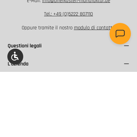
E-Mail:
info@briefkasten-manufaktur.de
Tel.: +49 (0)5222 807110
Oppure tramite il nostro
modulo di contatto
.
Questioni legali
Show toolbar
L'azienda
Servizio e assistenza