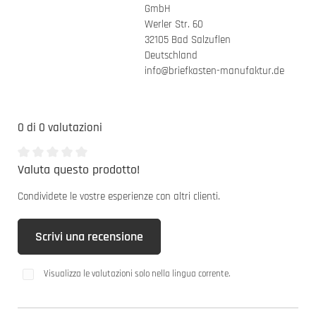
GmbH
Werler Str. 60
32105 Bad Salzuflen
Deutschland
info@briefkasten-manufaktur.de
0 di 0 valutazioni
Valuta questo prodotto!
Valutazione media di 0 da 5 stelle
Condividete le vostre esperienze con altri clienti.
Scrivi una recensione
Visualizza le valutazioni solo nella lingua corrente.