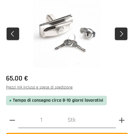
Salta la galleria di immagini
Prezzo normale:
65,00 €
Prezzi IVA inclusa e spese di spedizione
Tempo di consegna circa 8-10 giorni lavorativi
Quantità del prodotto: inserire il valore desiderato o utili
Stk