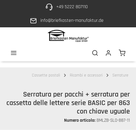
+49 5222 807110
Vai al contenuto principale
info@briefkasten-manufaktur.de
Il car
Cassette postali
Ricambi e accessori
Serrature
Serratura per pacchi + serratura per
cassetta delle lettere serie BASIC per 863
con chiave uguale
Numero articolo:
BMLZB-SLO-887-11