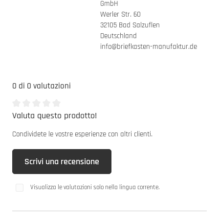
GmbH
Werler Str. 60
32105 Bad Salzuflen
Deutschland
info@briefkasten-manufaktur.de
0 di 0 valutazioni
Valuta questo prodotto!
Valutazione media di 0 da 5 stelle
Condividete le vostre esperienze con altri clienti.
Scrivi una recensione
Visualizza le valutazioni solo nella lingua corrente.