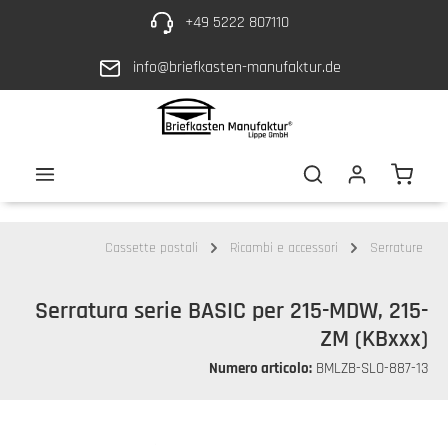
+49 5222 807110
Vai al contenuto principale
info@briefkasten-manufaktur.de
Il car
Cassette postali
Ricambi e accessori
Serrature
Serratura serie BASIC per 215-MDW, 215-
ZM (KBxxx)
Numero articolo:
BMLZB-SLO-887-13
Salta la galleria di immagini