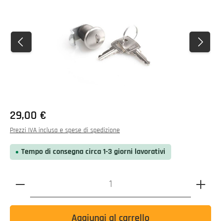
Prezzo normale:
29,00 €
Prezzi IVA inclusa e spese di spedizione
Tempo di consegna circa 1-3 giorni lavorativi
Quantità del prodotto: inserire il valore desiderato o utili
Aggiungi al carrello