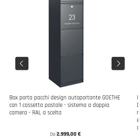
Box porta pacchi design autoportante GOETHE
I
con 1 cassetta postale - sistema a doppia
D
camera - RAL a scelta
m
e
o
2.999,00 €
Da