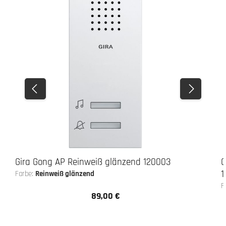
Gira Gong AP Reinweiß glänzend 120003
G
1
Farbe:
Reinweiß glänzend
F
89,00 €
Regulärer Preis: