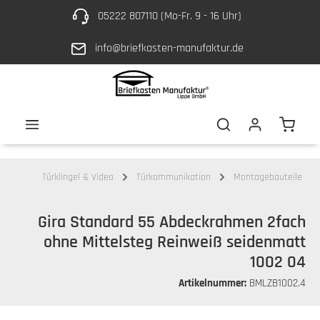
05222 807110 (Mo-Fr. 9 - 16 Uhr)
Zum Hauptinhalt springen
info@briefkasten-manufaktur.de
Waren
Türklingel & Video
Türkommunikation
Montagebauteile
Gira Standard 55 Abdeckrahmen 2fach
ohne Mittelsteg Reinweiß seidenmatt
1002 04
Artikelnummer:
BMLZB1002.4