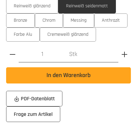
Reinweiß glänzend
Reinweiß seidenmatt
Bronze
Chrom
Messing
Anthrazit
Farbe Alu
Cremeweiß glänzend
Produkt Anzahl: Gib den gewünschten Wert ein oder benutz
Stk
In den Warenkorb
PDF-Datenblatt
Frage zum Artikel