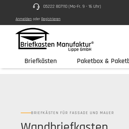
05222 807110 (Mo-Fr. 9 - 16 Uhr)
um Hauptinhalt springen
Zur Hauptnavigation springen
Anmelden
oder
Registrieren
Briefkästen
Paketbox & Paketb
BRIEFKÄSTEN FÜR FASSADE UND MAUER
Wandbriefkasten