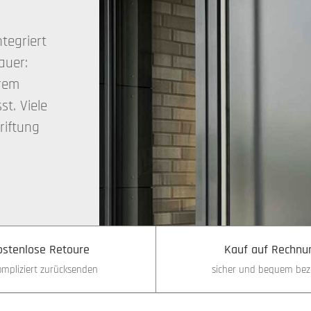
ntegriert
auer:
hrem
t. Viele
riftung
ostenlose Retoure
Kauf auf Rechnu
mpliziert zurücksenden
sicher und bequem bez