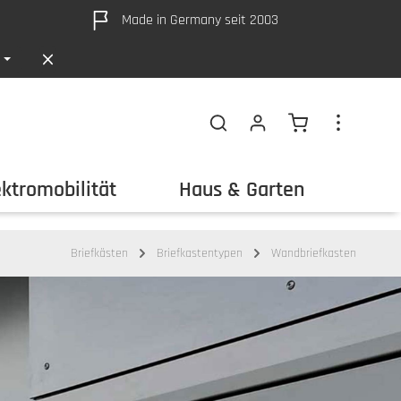
Made in Germany seit 2003
Warenkorb ent
ektromobilität
Haus & Garten
Out
Briefkästen
Briefkastentypen
Wandbriefkasten