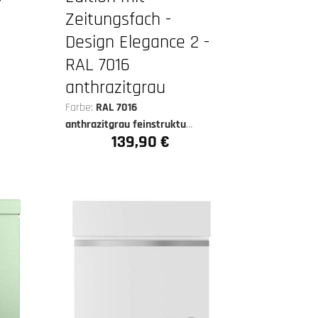
Zeitungsfach -
Design Elegance 2 -
RAL 7016
anthrazitgrau
Farbe:
RAL 7016
anthrazitgrau feinstruktur
139,90 €
matt
Regulärer Preis: