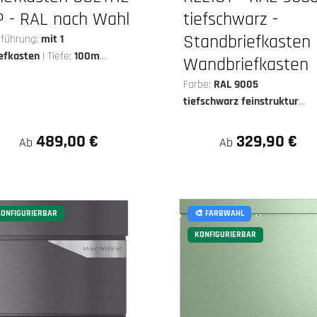
P - RAL nach Wahl
tiefschwarz -
Standbriefkasten
führung:
mit 1
iefkasten
|
Tiefe:
100mm
Wandbriefkasten
fe
Farbe:
RAL 9005
tiefschwarz feinstruktur
matt
489,00 €
329,90 €
Ab
Ab
ONFIGURIERBAR
🎨 FARBWAHL
KONFIGURIERBAR