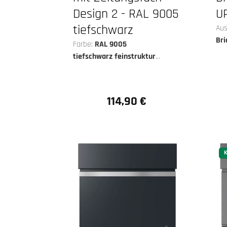
Design 2 - RAL 9005
U
tiefschwarz
Aus
Br
Farbe:
RAL 9005
Tie
tiefschwarz feinstruktur
matt
114,90 €
Regulärer Preis:
K