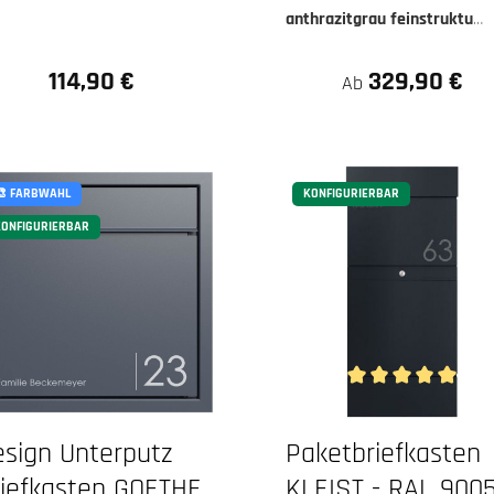
tt
anthrazitgrau feinstruktur
matt
114,90 €
329,90 €
Regulärer Preis:
Ab
🎨 FARBWAHL
KONFIGURIERBAR
ONFIGURIERBAR
n 5 Sternen
Durchschnittliche B
esign Unterputz
Paketbriefkasten
riefkasten GOETHE
KLEIST - RAL 900