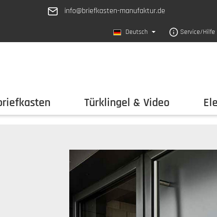
info@briefkasten-manufaktur.de
Deutsch
Service/Hilfe
riefkasten
Türklingel & Video
El