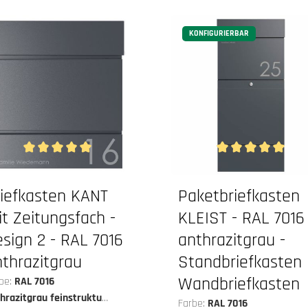
KONFIGURIERBAR
von 5 Sternen
Durchschnittliche Bewertung von 5 von 5 Sternen
Durchschnittliche B
riefkasten KANT
Paketbriefkasten
t Zeitungsfach -
KLEIST - RAL 7016
sign 2 - RAL 7016
anthrazitgrau -
thrazitgrau
Standbriefkasten
Wandbriefkasten
be:
RAL 7016
hrazitgrau feinstruktur
Farbe:
RAL 7016