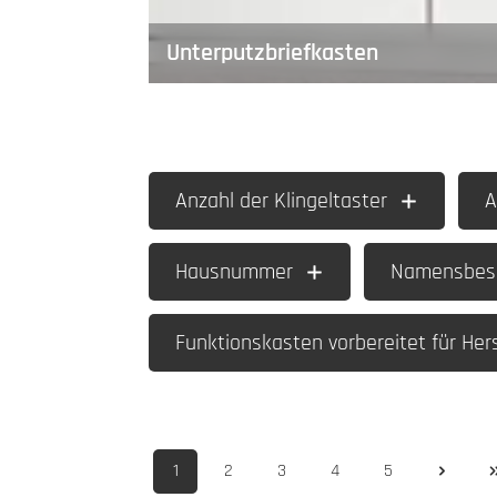
Unterputzbriefkasten
Anzahl der Klingeltaster
A
Hausnummer
Namensbesc
Funktionskasten vorbereitet für Hers
1
2
3
4
5
Seite
Seite
Seite
Seite
Seite