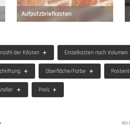
Aufputzbriefkasten
nzahl der Kästen
Einzelkasten nach Volumen
hriftung
Oberfläche/Farbe
Posten
teller
Preis
901 