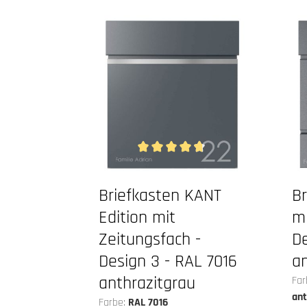
Durchschnittliche Bewertung von 4.75 
Briefkasten KANT
B
Edition mit
mi
Zeitungsfach -
De
Design 3 - RAL 7016
an
anthrazitgrau
Far
ant
Farbe:
RAL 7016