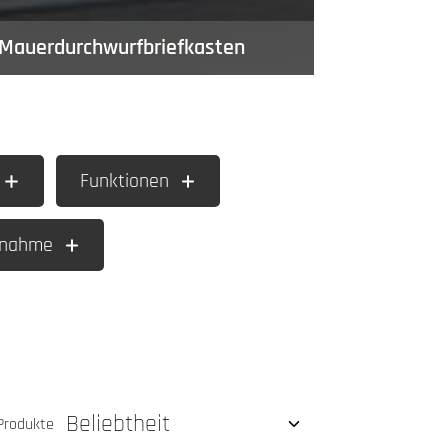
Mauerdurchwurfbriefkasten
Funktionen
tnahme
Produkte