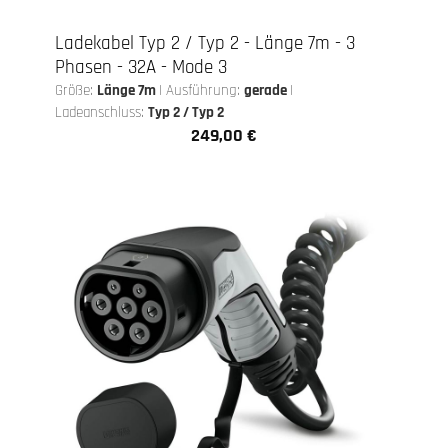
Ladekabel Typ 2 / Typ 2 - Länge 7m - 3
Phasen - 32A - Mode 3
Größe:
Länge 7m
|
Ausführung:
gerade
|
Ladeanschluss:
Typ 2 / Typ 2
249,00 €
Regulärer Preis: