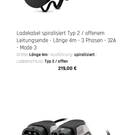
Ladekabel spiralisiert Typ 2 / offenem
Leitungsende - Länge 4m - 3 Phasen - 32A
- Mode 3
Größe:
Länge 4m
|
Ausführung:
spiralisiert
|
Ladeanschluss:
Typ 2 / offen
219,00 €
Regulärer Preis: