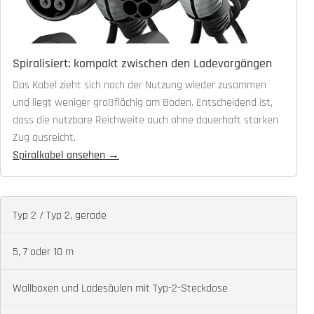
Spiralisiert: kompakt zwischen den Ladevorgängen
Das Kabel zieht sich nach der Nutzung wieder zusammen
und liegt weniger großflächig am Boden. Entscheidend ist,
dass die nutzbare Reichweite auch ohne dauerhaft starken
Zug ausreicht.
Spiralkabel ansehen →
Typ 2 / Typ 2, gerade
Ausführung
5, 7 oder 10 m
Längen im aktuellen Sortiment
Wallboxen und Ladesäulen mit Typ-2-Steckdose
Geeignet für