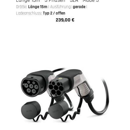
Länge 15m - 3 Phasen - 32A - Mode 3
Größe:
Länge 15m
|
Ausführung:
gerade
|
Ladeanschluss:
Typ 2 / offen
239,00 €
Regulärer Preis: