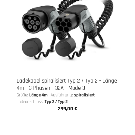
Ladekabel spiralisiert Typ 2 / Typ 2 - Länge
4m - 3 Phasen - 32A - Mode 3
Größe:
Länge 4m
|
Ausführung:
spiralisiert
|
Ladeanschluss:
Typ 2 / Typ 2
299,00 €
Regulärer Preis: