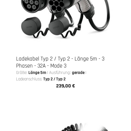
Ladekabel Typ 2 / Typ 2 - Länge 5m - 3
Phasen - 32A - Mode 3
Größe:
Länge 5m
|
Ausführung:
gerade
|
Ladeanschluss:
Typ 2 / Typ 2
239,00 €
Regulärer Preis: