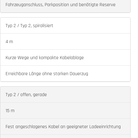
Fahrzeuganschluss, Parkposition und benötigte Reserve
Vor der Auswahl prüfen
Typ 2 / Typ 2, spiralisiert
4 m
Kurze Wege und kompakte Kabelablage
Erreichbare Länge ohne starken Dauerzug
Typ 2 / offen, gerade
15 m
Fest angeschlagenes Kabel an geeigneter Ladeeinrichtung