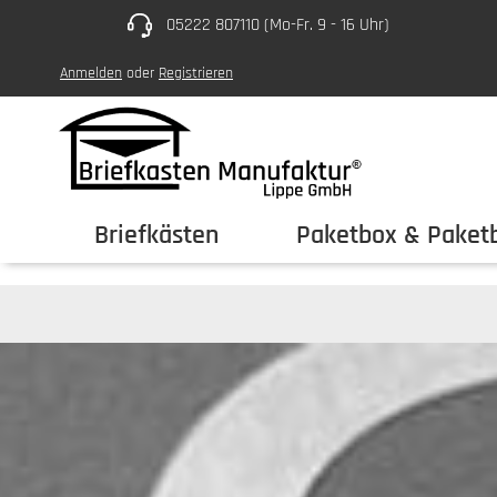
05222 807110 (Mo-Fr. 9 - 16 Uhr)
um Hauptinhalt springen
Zur Hauptnavigation springen
Anmelden
oder
Registrieren
Briefkästen
Paketbox & Paketb