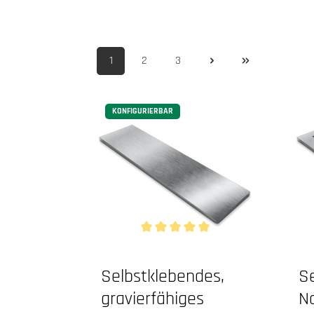
1
2
3
Seite
Seite
Seite
KONFIGURIERBAR
Durchschnittliche Bewertung von 5 vo
Selbstklebendes,
S
gravierfähiges
Na