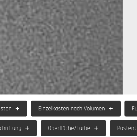
ästen
Einzelkasten nach Volumen
F
hriftung
Oberfläche/Farbe
Posten