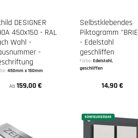
child DESIGNER
Selbstklebendes
90A 450x150 - RAL
Piktogramm "BRIE
ach Wahl -
- Edelstahl
ausnummer -
geschliffen
schriftung
Farbe:
Edelstahl,
geschliffen
öße:
450mm x 150mm
159,00 €
14,90 €
Regulärer Preis:
Ab
KONFIGURIERBAR