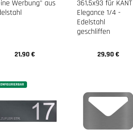
eine Werbung" aus
361,5x93 für KANT
elstahl
Elegance 1/4 -
Edelstahl
geschliffen
21,90 €
29,90 €
Regulärer Preis:
Regulärer Preis:
ONFIGURIERBAR