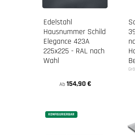
Edelstahl
S
Hausnummer Schild
3
Elegance 423A
n
225x225 - RAL nach
H
Wahl
Be
Gr
154,90 €
Ab
KONFIGURIERBAR