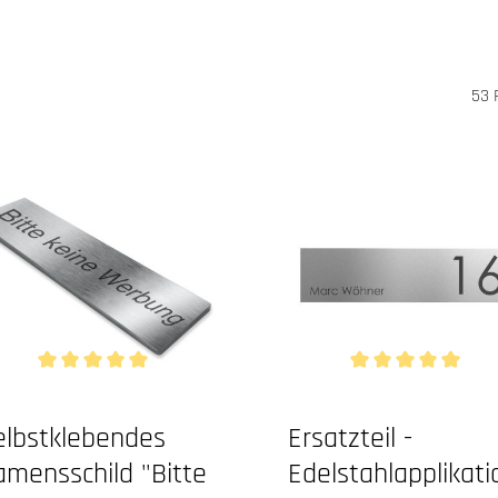
53 
n 5 Sternen
Durchschnittliche Bewertung von 5 von 5 Sternen
Durchschnittliche B
elbstklebendes
Ersatzteil -
mensschild "Bitte
Edelstahlapplikati