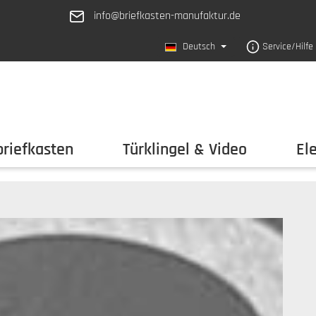
info@briefkasten-manufaktur.de
Deutsch
Service/Hilfe
riefkasten
Türklingel & Video
El