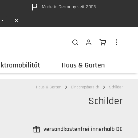
Made in Germany seit 2003
Warenkorb ent
ektromobilität
Haus & Garten
Out
Haus & Garten
Eingangsbereich
Schilder
Schilder
versandkostenfrei innerhalb DE