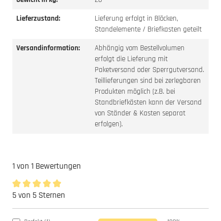
Lieferzustand:
Lieferung erfolgt in Blöcken,
Standelemente / Briefkasten geteilt
Versandinformation:
Abhängig vom Bestellvolumen
erfolgt die Lieferung mit
Paketversand oder Sperrgutversand.
Teillieferungen sind bei zerlegbaren
Produkten möglich (z.B. bei
Standbriefkästen kann der Versand
von Ständer & Kasten separat
erfolgen).
1 von 1 Bewertungen
5 von 5 Sternen
Durchschnittliche Bewertung von 5 von 5 Sternen