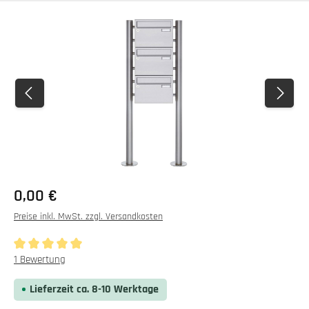
Bildergalerie überspringen
0,00 €
Preise inkl. MwSt. zzgl. Versandkosten
Durchschnittliche Bewertung von 5 von 5 Sternen
1 Bewertung
Lieferzeit ca. 8-10 Werktage