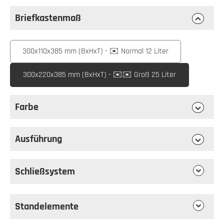
Briefkastenmaß
auswählen
Briefkastenmaß
300x110x385 mm (BxHxT) - ✉️ Normal 12 Liter
300x220x385 mm (BxHxT) - ✉️✉️ Groß 25 Liter
Farbe
auswählen
Farbe
Ausführung
auswählen
Ausführung
Schließsystem
Standelemente