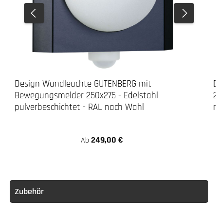
3. Bohren
LED-Leuchte
Design Wandleuchte GUTENBERG mit
D
Bewegungsmelder 250x275 - Edelstahl
2
pulverbeschichtet - RAL nach Wahl
n
249,00 €
Ab
Achtung:
Zubehör