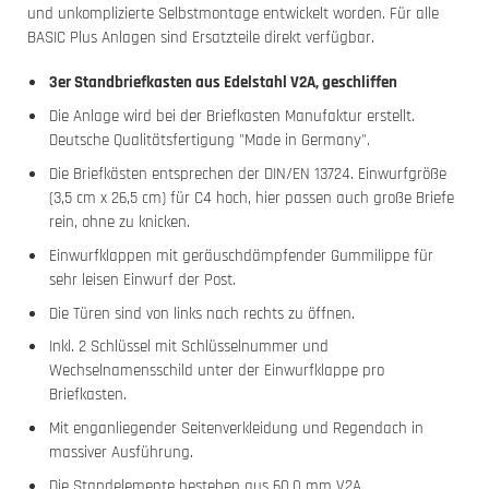
und unkomplizierte Selbstmontage entwickelt worden. Für alle
BASIC Plus Anlagen sind Ersatzteile direkt verfügbar.
3er Standbriefkasten aus Edelstahl V2A, geschliffen
Die Anlage wird bei der Briefkasten Manufaktur erstellt.
Deutsche Qualitätsfertigung "Made in Germany".
Die Briefkästen entsprechen der DIN/EN 13724. Einwurfgröße
(3,5 cm x 26,5 cm) für C4 hoch, hier passen auch große Briefe
rein, ohne zu knicken.
Einwurfklappen mit geräuschdämpfender Gummilippe für
sehr leisen Einwurf der Post.
Die Türen sind von links nach rechts zu öffnen.
Inkl. 2 Schlüssel mit Schlüsselnummer und
Wechselnamensschild unter der Einwurfklappe pro
Briefkasten.
Mit enganliegender Seitenverkleidung und Regendach in
massiver Ausführung.
Die Standelemente bestehen aus 60,0 mm V2A