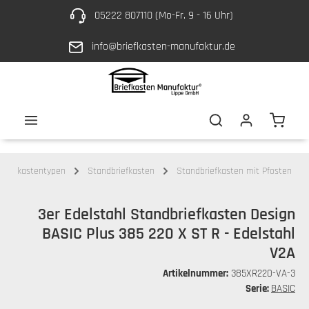
05222 807110 (Mo-Fr. 9 - 16 Uhr)
Zum Hauptinhalt springen
info@briefkasten-manufaktur.de
Waren
Briefkastentypen
Standbriefkasten
Standbriefkasten mit Pfosten
3er Edelstahl Standbriefkasten Design
BASIC Plus 385 220 X ST R - Edelstahl
V2A
Artikelnummer:
385XR220-VA-3
Serie:
BASIC