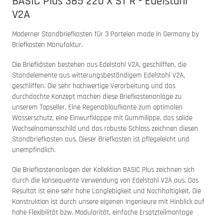
BASIC Plus 385 220 X ST R - Edelstahl
V2A
Moderner Standbriefkasten für 3 Parteien made in Germany by
Briefkasten Manufaktur.
Die Briefkästen bestehen aus Edelstahl V2A, geschliffen, die
Standelemente aus witterungsbeständigem Edelstahl V2A,
geschliffen. Die sehr hochwertige Verarbeitung und das
durchdachte Konzept machen diese Briefkastenanlage zu
unserem Topseller. Eine Regenablaufkante zum optimalen
Wasserschutz, eine Einwurfklappe mit Gummilippe, das solide
Wechselnamensschild und das robuste Schloss zeichnen diesen
Standbriefkasten aus. Dieser Briefkasten ist pflegeleicht und
unempfindlich.
Die Briefkastenanlagen der Kollektion BASIC Plus zeichnen sich
durch die konsequente Verwendung von Edelstahl V2A aus. Das
Resultat ist eine sehr hohe Langlebigkeit und Nachhaltigkeit. Die
Konstruktion ist durch unsere eigenen Ingenieure mit Hinblick auf
hohe Flexibilität bzw. Modularität, einfache Ersatzteilmontage