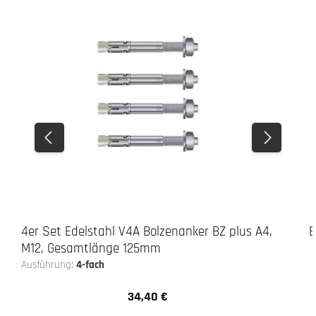
3. Verschrauben
4er Set Edelstahl V4A Bolzenanker BZ plus A4,
E
M12, Gesamtlänge 125mm
Ausführung:
4-fach
34,40 €
Regulärer Preis: