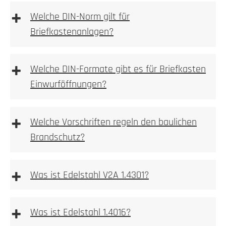
+
Welche DIN-Norm gilt für
Briefkastenanlagen?
Wir empfehlen die Elektroinstallation aber immer
durch einen Elektroinstallateur vornehmen zu lassen.
Bitte beachten Sie bei Wallboxen, Sprechanlagen
+
Welche DIN-Formate gibt es für Briefkasten
bzw. Videoanlagen immer auf die vom Hersteller
1. Prüfen
Einwurföffnungen?
beigelegte Betriebsanleitung!
Kamera, Sprechstellen oder Wallboxvorbereitung
+
Welche Vorschriften regeln den baulichen
Brandschutz?
+
2. Ausmessen
Was ist Edelstahl V2A 1.4301?
einbetoniert
2. Tiefe messen
+
Was ist Edelstahl 1.4016?
Allgemeine Warnhinweise