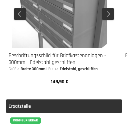
Beschriftungsschild für Briefkastenanlagen -
B
300mm - Edelstahl geschliffen
Größe:
Breite 300mm
|
Farbe:
Edelstahl, geschliffen
149,90 €
Regulärer Preis:
Ersatzteile
KONFIGURIERBAR