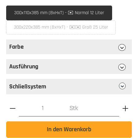
auswählen
Briefkastenmaß
300x110x385 mm (BxHxT) - ✉️ Normal 12 Liter
300x220x385 mm (BxHxT) - ✉️✉️ Groß 25 Liter
(Diese Option ist zurzeit nicht verfügbar.)
Farbe
auswählen
Farbe
Ausführung
auswählen
Ausführung
Schließsystem
Produkt Anzahl: Gib den gewünschten Wert ein oder benutz
Stk
In den Warenkorb