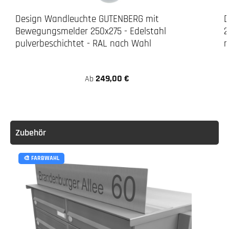
Design Wandleuchte GUTENBERG mit
D
Bewegungsmelder 250x275 - Edelstahl
2
pulverbeschichtet - RAL nach Wahl
n
249,00 €
Ab
Zubehör
🎨 FARBWAHL