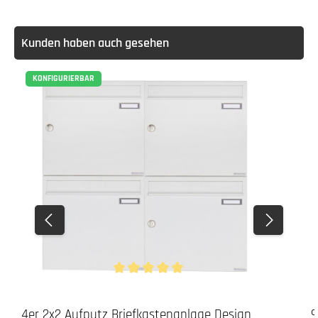
Kunden haben auch gesehen
KONFIGURIERBAR
Durchschnittliche Bewertung von 5 von 5 Stern
4er 2x2 Aufputz Briefkastenanlage Design
9