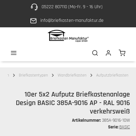
05222 807110 (Mo-Fr. 9 - 16 Uhr)
Zum Hauptinhalt springen
info@briefkasten-manufaktur.de
Waren
kästen
Briefkastentypen
Wandbriefkasten
Aufputzbriefkasten
10er 5x2 Aufputz Briefkastenanlage
Design BASIC 385A-9016 AP - RAL 9016
verkehrsweiß
Artikelnummer:
385A-9016-10W
Serie:
BASIC