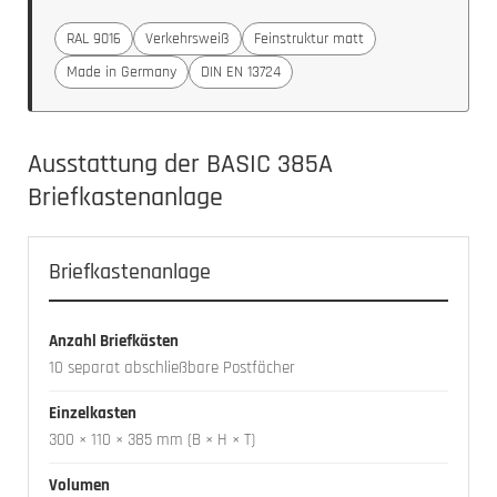
RAL 9016
Verkehrsweiß
Feinstruktur matt
Made in Germany
DIN EN 13724
Ausstattung der BASIC 385A
Briefkastenanlage
Briefkastenanlage
Anzahl Briefkästen
10 separat abschließbare Postfächer
Einzelkasten
300 × 110 × 385 mm (B × H × T)
Volumen