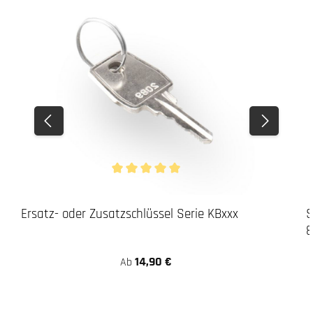
Durchschnittliche Bewertung von 5 von 5 Stern
Ersatz- oder Zusatzschlüssel Serie KBxxx
S
8
14,90 €
Ab