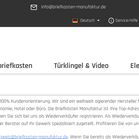
info@briefkasten-manufaktur.de
Deutsch
Service/Hilfe
riefkasten
Türklingel & Video
El
100% Kundenorientierung. Wir sind ein weltweit agierender Hersteller 
nomie, Hotel oder Büro. Die Briefkasten Manufaktur ist Ihre Top-Adress
Sie sich bei uns als Wiederverkäufer registrieren. Als Wiederverkäufe
 Berater auf Ihr Gewerk spezialisiert zugeteilt. Profitieren Sie von u
hweis@briefkasten-manufaktur.de
. Wenn Sie bereits als Wiederverkäuf