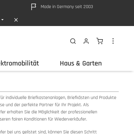
Made in Germany seit 2003
Warenkorb ent
ektromobilität
Haus & Garten
Out
für individuelle Briefkastenanlagen, Briefkästen und Produkte
e und der perfekte Partner für Ihr Projekt. Als
r erhalten Sie die Möglichkeit der professionellen
nseren fairen Konditionen für Wiederverkäufer.
er bei uns gelistet sind, können Sie diesen Schritt