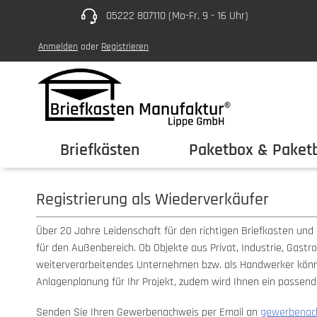
05222 807110 (Mo-Fr. 9 - 16 Uhr)
um Hauptinhalt springen
Zur Hauptnavigation springen
Anmelden
oder
Registrieren
Briefkästen
Paketbox & Paketb
Registrierung als Wiederverkäufer
Über 20 Jahre Leidenschaft für den richtigen Briefkasten und 
für den Außenbereich. Ob Objekte aus Privat, Industrie, Gastro
weiterverarbeitendes Unternehmen bzw. als Handwerker können 
Anlagenplanung für Ihr Projekt, zudem wird Ihnen ein passender
Senden Sie Ihren Gewerbenachweis per Email an
gewerbenac