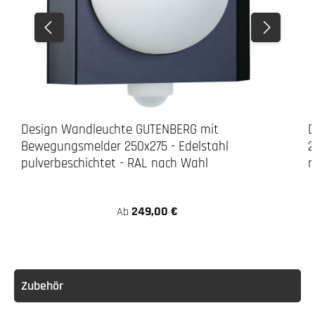
Design Wandleuchte GUTENBERG mit
D
Bewegungsmelder 250x275 - Edelstahl
2
pulverbeschichtet - RAL nach Wahl
n
249,00 €
Ab
Zubehör