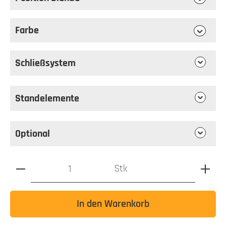
auswählen
Position Blende
Farbe
auswählen
Farbe
Schließsystem
Standelemente
Optional
Produkt Anzahl: Gib den gewünschten Wert ein oder benutz
Stk
In den Warenkorb