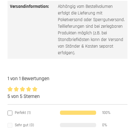
Versandinformation:
Abhängig vom Bestellvolumen
erfolgt die Lieferung mit
Paketversand oder Sperrgutversand.
Teillieferungen sind bei zerlegbaren
Produkten möglich (z.B. bei
Standbriefkästen kann der Versand
von Ständer & Kasten separat
erfolgen).
1 von 1 Bewertungen
5 von 5 Sternen
Durchschnittliche Bewertung von 5 von 5 Sternen
Perfekt (1)
100%
Sehr gut (0)
0%