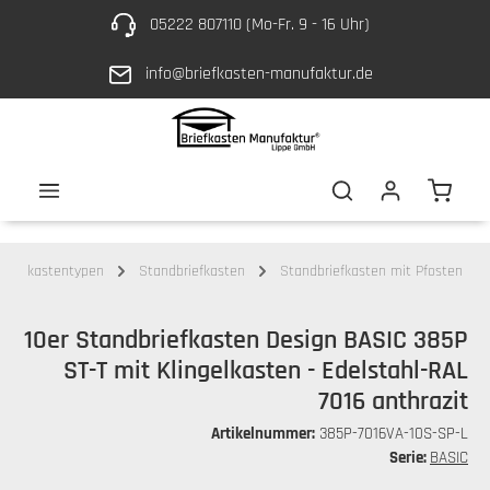
05222 807110 (Mo-Fr. 9 - 16 Uhr)
Zum Hauptinhalt springen
info@briefkasten-manufaktur.de
Waren
Briefkastentypen
Standbriefkasten
Standbriefkasten mit Pfosten
10er Standbriefkasten Design BASIC 385P
ST-T mit Klingelkasten - Edelstahl-RAL
7016 anthrazit
Artikelnummer:
385P-7016VA-10S-SP-L
Serie:
BASIC