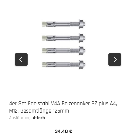
4er Set Edelstahl V4A Bolzenanker BZ plus A4,
M12, Gesamtlänge 125mm
Ausführung:
4-fach
34,40 €
Regulärer Preis: