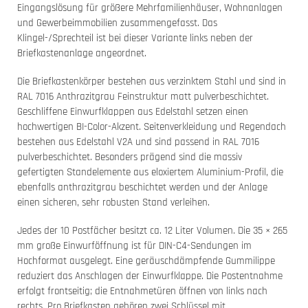
Eingangslösung für größere Mehrfamilienhäuser, Wohnanlagen
und Gewerbeimmobilien zusammengefasst. Das
Klingel-/Sprechteil ist bei dieser Variante links neben der
Briefkastenanlage angeordnet.
Die Briefkastenkörper bestehen aus verzinktem Stahl und sind in
RAL 7016 Anthrazitgrau Feinstruktur matt pulverbeschichtet.
Geschliffene Einwurfklappen aus Edelstahl setzen einen
hochwertigen BI-Color-Akzent. Seitenverkleidung und Regendach
bestehen aus Edelstahl V2A und sind passend in RAL 7016
pulverbeschichtet. Besonders prägend sind die massiv
gefertigten Standelemente aus eloxiertem Aluminium-Profil, die
ebenfalls anthrazitgrau beschichtet werden und der Anlage
einen sicheren, sehr robusten Stand verleihen.
Jedes der 10 Postfächer besitzt ca. 12 Liter Volumen. Die 35 × 265
mm große Einwurföffnung ist für DIN-C4-Sendungen im
Hochformat ausgelegt. Eine geräuschdämpfende Gummilippe
reduziert das Anschlagen der Einwurfklappe. Die Postentnahme
erfolgt frontseitig; die Entnahmetüren öffnen von links nach
rechts. Pro Briefkasten gehören zwei Schlüssel mit