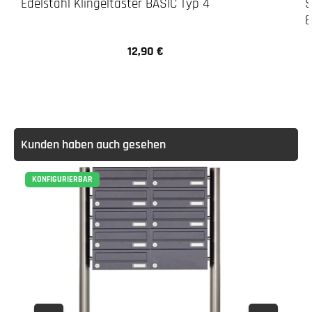
Edelstahl Klingeltaster BASIC Typ 4
S
8
12,90 €
Regulärer Preis:
Kunden haben auch gesehen
KONFIGURIERBAR