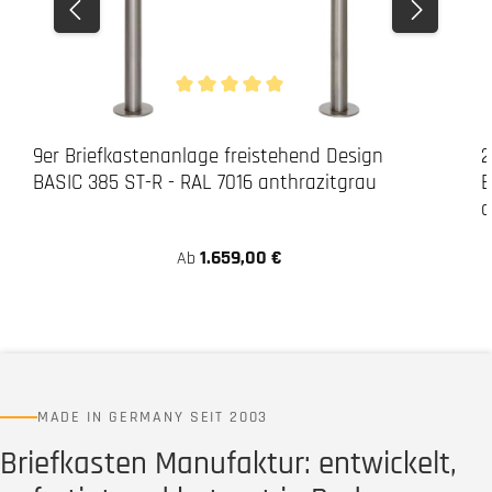
Durchschnittliche Bewertung von 5 von 5 Stern
9er Briefkastenanlage freistehend Design
2
BASIC 385 ST-R - RAL 7016 anthrazitgrau
B
a
1.659,00 €
Ab
MADE IN GERMANY SEIT 2003
Briefkasten Manufaktur: entwickelt,