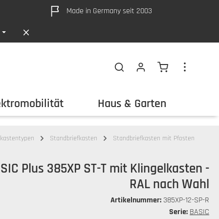
Made in Germany seit 2003
Warenkorb ent
ektromobilität
Haus & Garten
Out
fkastentypen
Standbriefkasten
Standbriefkasten mit Pfosten
SIC Plus 385XP ST-T mit Klingelkasten -
RAL nach Wahl
Artikelnummer:
385XP-12-SP-R
Serie:
BASIC