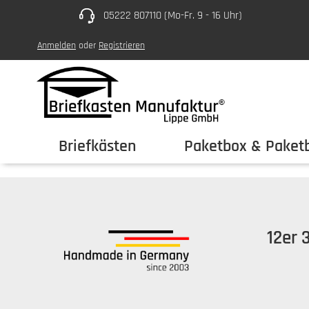
05222 807110 (Mo-Fr. 9 - 16 Uhr)
um Hauptinhalt springen
Zur Hauptnavigation springen
Anmelden
oder
Registrieren
Briefkästen
Paketbox & Paketb
12er 