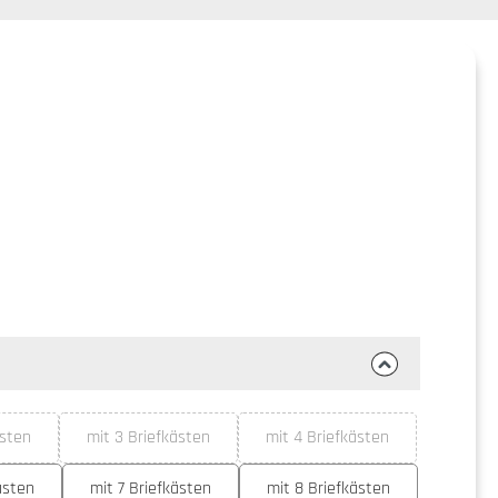
 Sternen
ästen
mit 3 Briefkästen
mit 4 Briefkästen
rfügbar.)
e Option ist zurzeit nicht verfügbar.)
(Diese Option ist zurzeit nicht verfügbar.)
(Diese Option ist zurzeit ni
ästen
mit 7 Briefkästen
mit 8 Briefkästen