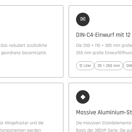
✉
DIN-C4-Einwurf mit 12
 Das reduziert zusätzliche
Die 300 × 110 × 385 mm großen
 geordnete Gesamtoptik.
265 mm große Einwurföffnun
12 Liter
35 × 265 mm
DIN
◆
Massive Aluminium-S
für Klingeltaster und die
Die massiven Standelemente a
en Komponenten werden
Basis der 385XP-Serie. Die pu