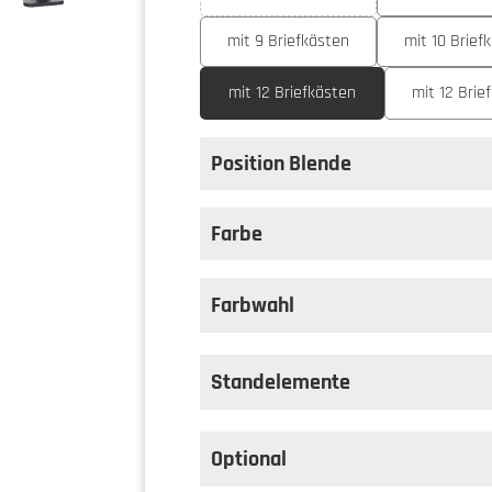
(Diese Option ist zurzeit nicht ve
mit 9 Briefkästen
mit 10 Brief
mit 12 Briefkästen
mit 12 Brie
Position Blende
auswählen
Position Blende
Farbe
auswählen
Farbe
Farbwahl
Standelemente
Optional