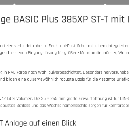
ge BASIC Plus 385XP ST-T mit Kl
arteien verbindet robuste Edelstahl-Postfächer mit einem integrierten
ch geschlossenen Eingangslösung für größere Mehrfamilienhäuser, W
ig in RAL-Farbe nach Wahl pulverbeschichtet. Besonders hervorzuheb
rt und bilden eine außergewöhnlich robuste Basis für die gesamte Brie
ca. 12 Liter Volumen. Die 35 × 265 mm große Einwurföffnung ist für 
robustes Schloss und das Wechselnamensschild sorgen für komfortable
T Anlage auf einen Blick