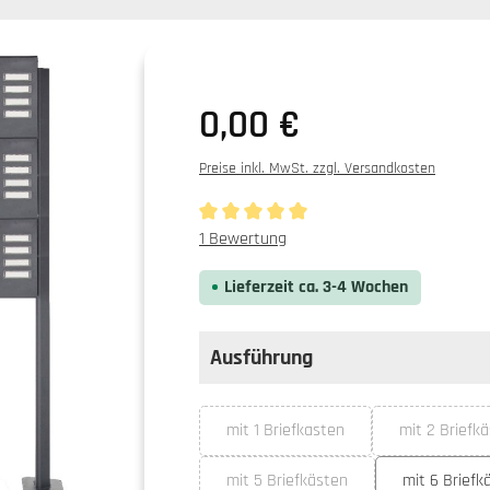
0,00 €
Preise inkl. MwSt. zzgl. Versandkosten
Durchschnittliche Bewertung von 5 von 5
1 Bewertung
Lieferzeit ca. 3-4 Wochen
Ausführung
auswählen
Ausführung
mit 1 Briefkasten
mit 2 Briefk
(Diese Option ist zurzeit nicht ve
(Dies
mit 5 Briefkästen
mit 6 Briefk