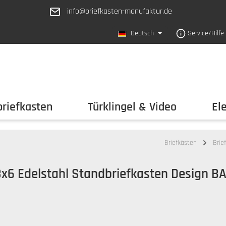
info@briefkasten-manufaktur.de
Deutsch
Service/Hilfe
riefkasten
Türklingel & Video
El
Briefkästen
Brie
3x6 Edelstahl Standbriefkasten Design BA