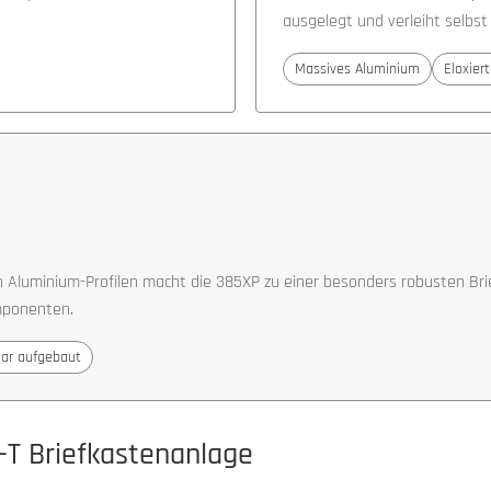
ausgelegt und verleiht selbs
Massives Aluminium
Eloxiert
Aluminium-Profilen macht die 385XP zu einer besonders robusten Brie
mponenten.
ar aufgebaut
-T Briefkastenanlage