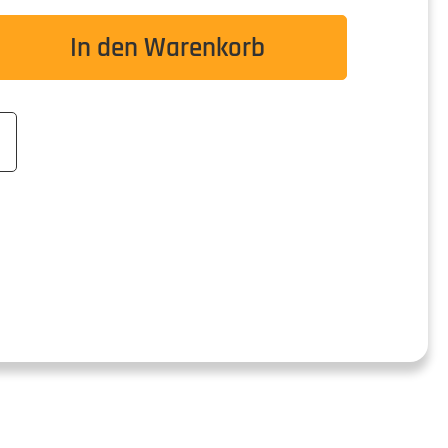
wünschten Wert ein oder benutze die Schaltflä
In den Warenkorb