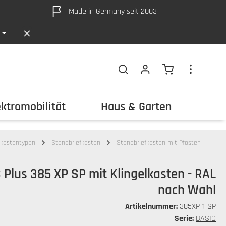
Made in Germany seit 2003
Warenkorb ent
ektromobilität
Haus & Garten
Out
fkastentypen
Standbriefkasten
Standbriefkasten mit Pfosten
 Plus 385 XP SP mit Klingelkasten - RAL
nach Wahl
Artikelnummer:
385XP-1-SP
Serie:
BASIC