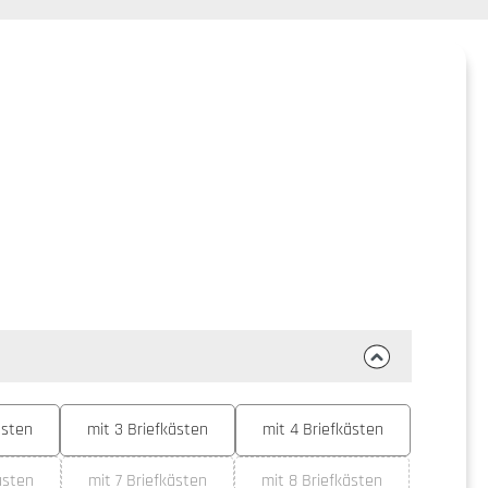
 Sternen
ästen
mit 3 Briefkästen
mit 4 Briefkästen
ästen
mit 7 Briefkästen
mit 8 Briefkästen