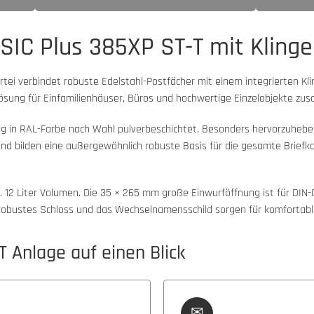
IC Plus 385XP ST-T mit Klingel-
rtei verbindet robuste Edelstahl-Postfächer mit einem integrierten K
lösung für Einfamilienhäuser, Büros und hochwertige Einzelobjekte z
ig in RAL-Farbe nach Wahl pulverbeschichtet. Besonders hervorzuheb
rt und bilden eine außergewöhnlich robuste Basis für die gesamte Brie
ca. 12 Liter Volumen. Die 35 × 265 mm große Einwurföffnung ist für 
robustes Schloss und das Wechselnamensschild sorgen für komfortable
T Anlage auf einen Blick
✉