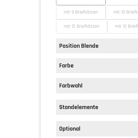
(Die
mit 9 Briefkästen
mit 10 Brief
(Diese Option ist zurzeit nicht ve
(Die
mit 12 Briefkästen
mit 12 Brie
(Diese Option ist zurzeit nicht ve
Position Blende
auswählen
Position Blende
Farbe
auswählen
Farbe
Farbwahl
Standelemente
Optional