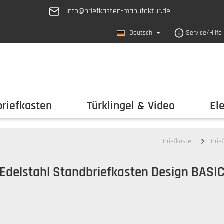
info@briefkasten-manufaktur.de
Deutsch
Service/Hilfe
riefkasten
Türklingel & Video
El
Briefkästen
Brie
 Edelstahl Standbriefkasten Design BASIC