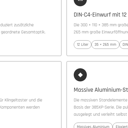
DIN-C4-Einwurf mit 12
duziert zusätzliche
Die 300 × 110 × 385 mm großen
 geordnete Gesamtoptik.
265 mm große Einwurföffnun
12 Liter
35 × 265 mm
DIN
◆
Massive Aluminium-S
für Klingeltaster und die
Die massiven Standelemente a
en Komponenten werden
Basis der 385XP-Serie. Die pu
ausgelegt und verleiht selbs
Massives Aluminium
Eloxiert