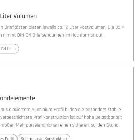
 Liter Volumen
 Briefkästen bieten jeweils ca. 12 Liter Postvolumen. Die 35 ×
g nimmt DIN-C4-Briefsendungen im Hochformat auf.
 C4 hoch
tandelemente
us eloxiertem Aluminium-Profil bilden die besonders stabile
lverbeschichtete Profilkonstruktion ist auf hohe Belastbarkeit
t großen Mehrparteienanlagen einen sicheren, soliden Stand.
es Profil
Sehr robuste Konstruktion