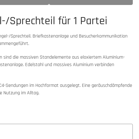
/Sprechteil für 1 Partei
lingel-/Sprechteil. Briefkastenanlage und Besucherkommunikation
usammengeführt.
en sind die massiven Standelemente aus eloxiertem Aluminium-
fkastenanlage. Edelstahl und massives Aluminium verbinden
DIN-C4-Sendungen im Hochformat ausgelegt. Eine geräuschdämpfende
 Nutzung im Alltag.