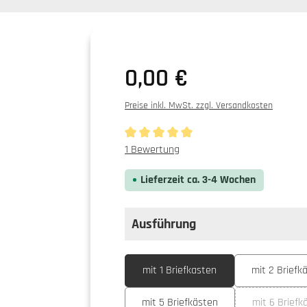
0,00 €
Preise inkl. MwSt. zzgl. Versandkosten
Durchschnittliche Bewertung von 5 von 5
1 Bewertung
Lieferzeit ca. 3-4 Wochen
Ausführung
auswählen
Ausführung
mit 1 Briefkasten
mit 2 Briefk
mit 5 Briefkästen
mit 6 Briefk