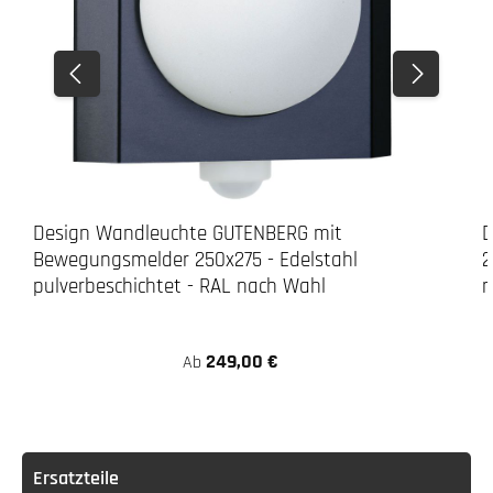
3. Bohren
LED-Leuchte
Design Wandleuchte GUTENBERG mit
D
Bewegungsmelder 250x275 - Edelstahl
2
pulverbeschichtet - RAL nach Wahl
n
249,00 €
Ab
Achtung:
Ersatzteile