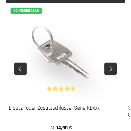
KONFIGURIERBAR
3. Verschrauben
Durchschnittliche Bewertung von 5 von 5 Stern
Ersatz- oder Zusatzschlüssel Serie KBxxx
S
8
14,90 €
Ab