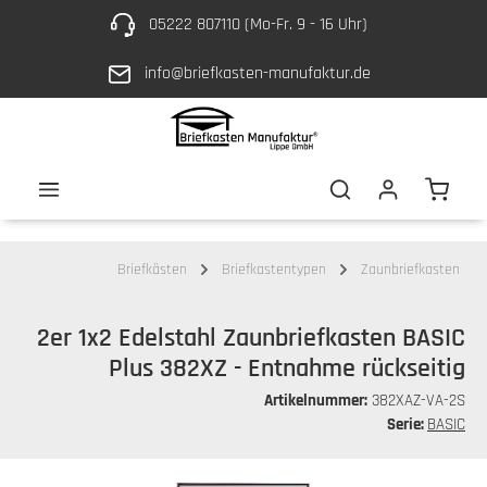
05222 807110 (Mo-Fr. 9 - 16 Uhr)
Zum Hauptinhalt springen
info@briefkasten-manufaktur.de
Waren
Briefkästen
Briefkastentypen
Zaunbriefkasten
2er 1x2 Edelstahl Zaunbriefkasten BASIC
Plus 382XZ - Entnahme rückseitig
Artikelnummer:
382XAZ-VA-2S
Serie:
BASIC