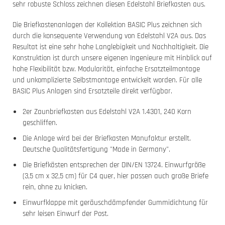
sehr robuste Schloss zeichnen diesen Edelstahl Briefkasten aus.
Die Briefkastenanlagen der Kollektion BASIC Plus zeichnen sich
durch die konsequente Verwendung von Edelstahl V2A aus. Das
Resultat ist eine sehr hohe Langlebigkeit und Nachhaltigkeit. Die
Konstruktion ist durch unsere eigenen Ingenieure mit Hinblick auf
hohe Flexibilität bzw. Modularität, einfache Ersatzteilmontage
und unkomplizierte Selbstmontage entwickelt worden. Für alle
BASIC Plus Anlagen sind Ersatzteile direkt verfügbar.
2er Zaunbriefkasten aus Edelstahl V2A 1.4301, 240 Korn
geschliffen.
Die Anlage wird bei der Briefkasten Manufaktur erstellt.
Deutsche Qualitätsfertigung "Made in Germany".
Die Briefkästen entsprechen der DIN/EN 13724. Einwurfgröße
(3,5 cm x 32,5 cm) für C4 quer, hier passen auch große Briefe
rein, ohne zu knicken.
Einwurfklappe mit geräuschdämpfender Gummidichtung für
sehr leisen Einwurf der Post.