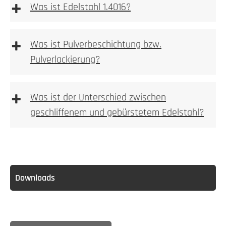
+
Was ist Edelstahl 1.4016?
Allgemeine Warnhinweise
aufgeschraubt
+
Was ist Pulverbeschichtung bzw.
3. Nische ausbrechen
Pulverlackierung?
Ferritischer
Stahl ist im Gegensatz zum
Mehr dazu
austenitischen Stahlsorten stark magnetisch.
+
erfahren Sie hier
Was ist der Unterschied zwischen
3. Bohren
geschliffenem und gebürstetem Edelstahl?
4. Anlage einpassen
5. Bohren
Downloads
4. Verschrauben