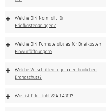
1. Höhe und Breite messen
+
Welche DIN-Norm gilt für
Briefkastenanlagen?
Wir empfehlen die Elektroinstallation aber immer
durch einen Elektroinstallateur vornehmen zu lassen.
Bitte beachten Sie bei Wallboxen, Sprechanlagen
+
Welche DIN-Formate gibt es für Briefkasten
bzw. Videoanlagen immer auf die vom Hersteller
1. Prüfen
Einwurföffnungen?
beigelegte Betriebsanleitung!
Kamera, Sprechstellen oder Wallboxvorbereitung
+
Welche Vorschriften regeln den baulichen
Brandschutz?
+
2. Ausmessen
Was ist Edelstahl V2A 1.4301?
einbetoniert
2. Tiefe messen