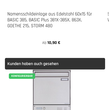
Durchschnittliche Bewertung von 5 von 5 Stern
Namensschildeinlage aus Edelstahl 60x15 für
S
BASIC 385, BASIC Plus 381X-385X, 863X,
W
GOETHE 215, STORM 480
10,90 €
Ab
Kunden haben auch gesehen
KONFIGURIERBAR