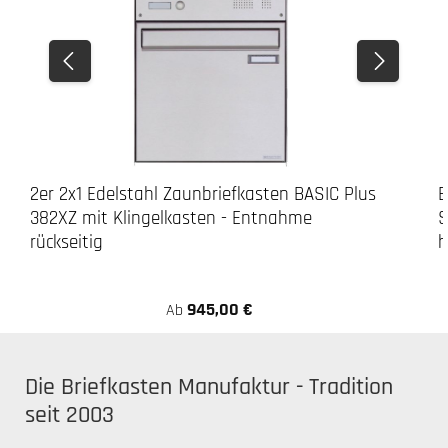
2er 2x1 Edelstahl Zaunbriefkasten BASIC Plus
E
382XZ mit Klingelkasten - Entnahme
S
rückseitig
h
945,00 €
Ab
Die Briefkasten Manufaktur - Tradition
seit 2003