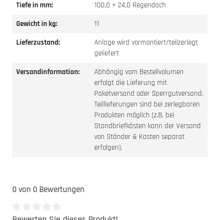
Tiefe in mm:
100,0 + 24,0 Regendach
Gewicht in kg:
11
Lieferzustand:
Anlage wird vormontiert/teilzerlegt
geliefert
Versandinformation:
Abhängig vom Bestellvolumen
erfolgt die Lieferung mit
Paketversand oder Sperrgutversand.
Teillieferungen sind bei zerlegbaren
Produkten möglich (z.B. bei
Standbriefkästen kann der Versand
von Ständer & Kasten separat
erfolgen).
0 von 0 Bewertungen
Bewerten Sie dieses Produkt!
Durchschnittliche Bewertung von 0 von 5 Sternen