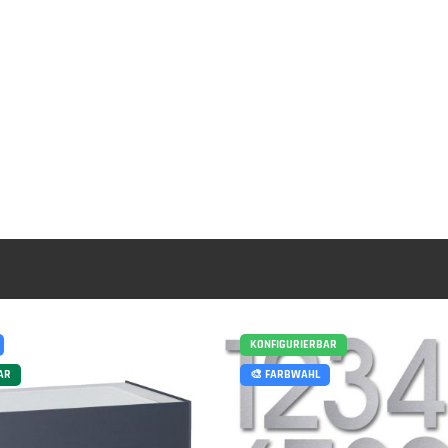
KONFIGURIERBAR
AR
🎨 FARBWAHL