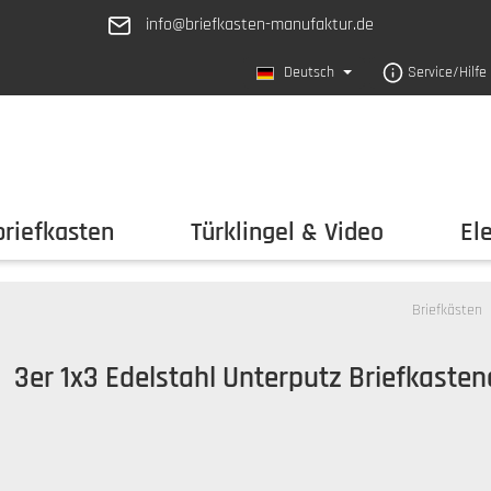
info@briefkasten-manufaktur.de
Deutsch
Service/Hilfe
riefkasten
Türklingel & Video
El
Briefkästen
3er 1x3 Edelstahl Unterputz Briefkaste