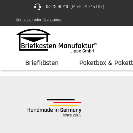
05222 807110 (Mo-Fr. 9 - 16 Uhr)
um Hauptinhalt springen
Zur Hauptnavigation springen
Anmelden
oder
Registrieren
Briefkästen
Paketbox & Paketb