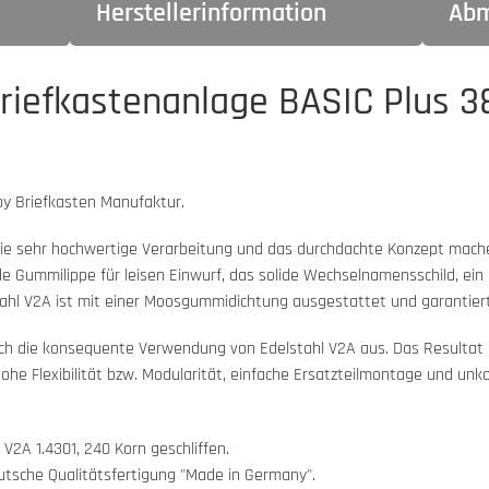
Herstellerinformation
Abm
Briefkastenanlage BASIC Plus 3
by Briefkasten Manufaktur.
 Die sehr hochwertige Verarbeitung und das durchdachte Konzept mach
Gummilippe für leisen Einwurf, das solide Wechselnamensschild, ein 
hl V2A ist mit einer Moosgummidichtung ausgestattet und garantiert
rch die konsequente Verwendung von Edelstahl V2A aus. Das Resultat is
hohe Flexibilität bzw. Modularität, einfache Ersatzteilmontage und un
V2A 1.4301, 240 Korn geschliffen.
eutsche Qualitätsfertigung "Made in Germany".