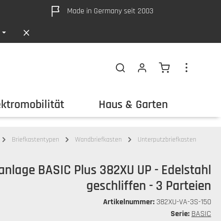
Made in Germany seit 2003
Warenkorb ent
ektromobilität
Haus & Garten
Out
Briefkastentypen
Wandbriefkasten
Unterputzbriefkasten
nanlage BASIC Plus 382XU UP - Edelstahl
geschliffen - 3 Parteien
Artikelnummer:
382XU-VA-3S-150
Serie:
BASIC