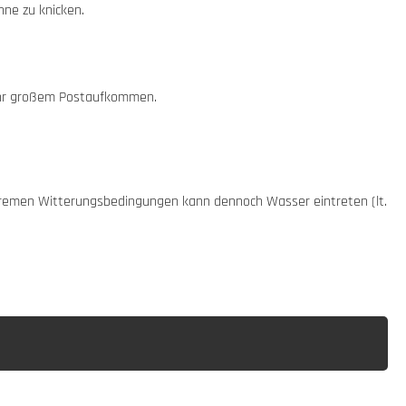
hne zu knicken.
sehr großem Postaufkommen.
xtremen Witterungsbedingungen kann dennoch Wasser eintreten (lt.