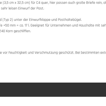
(3,5 cm x 32,5 cm) für C4 quer, hier passen auch große Briefe rein, o
ehr leisen Einwurf der Post.
d (Typ 2) unter der Einwurfklappe und Posthaltebügel.
fe +50 mm = ca. 17 l. Geeignet für Unternehmen und Haushalte mit 
40 Korn geschliffen.
appe vor Feuchtigkeit und Verschmutzung geschützt. Bei bestimmten e