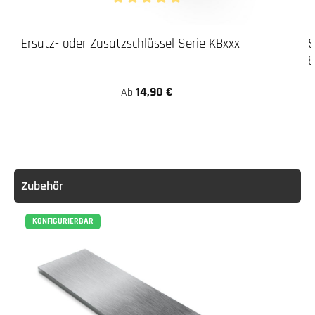
Durchschnittliche Bewertung von 5 von 5 Stern
Ersatz- oder Zusatzschlüssel Serie KBxxx
S
8
14,90 €
Ab
Zubehör
KONFIGURIERBAR