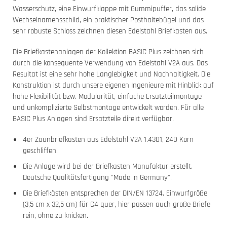
Wasserschutz, eine Einwurfklappe mit Gummipuffer, das solide
Wechselnamensschild, ein praktischer Posthaltebügel und das
sehr robuste Schloss zeichnen diesen Edelstahl Briefkasten aus.
Die Briefkastenanlagen der Kollektion BASIC Plus zeichnen sich
durch die konsequente Verwendung von Edelstahl V2A aus. Das
Resultat ist eine sehr hohe Langlebigkeit und Nachhaltigkeit. Die
Konstruktion ist durch unsere eigenen Ingenieure mit Hinblick auf
hohe Flexibilität bzw. Modularität, einfache Ersatzteilmontage
und unkomplizierte Selbstmontage entwickelt worden. Für alle
BASIC Plus Anlagen sind Ersatzteile direkt verfügbar.
4er Zaunbriefkasten aus Edelstahl V2A 1.4301, 240 Korn
geschliffen.
Die Anlage wird bei der Briefkasten Manufaktur erstellt.
Deutsche Qualitätsfertigung "Made in Germany".
Die Briefkästen entsprechen der DIN/EN 13724. Einwurfgröße
(3,5 cm x 32,5 cm) für C4 quer, hier passen auch große Briefe
rein, ohne zu knicken.