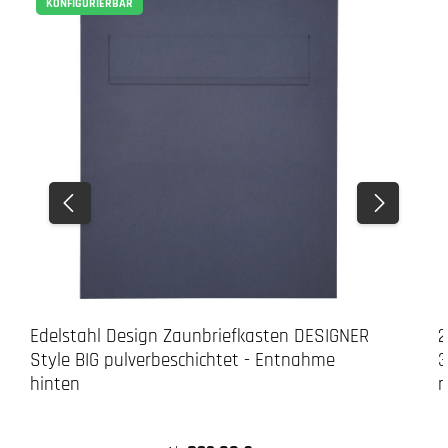
KONFIGURIERBAR
Edelstahl Design Zaunbriefkasten DESIGNER
2
Style BIG pulverbeschichtet - Entnahme
3
hinten
r