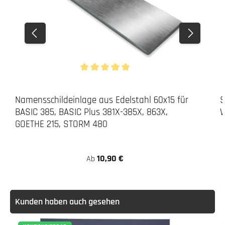
Durchschnittliche Bewertung von 5 von 5 Stern
Namensschildeinlage aus Edelstahl 60x15 für
S
BASIC 385, BASIC Plus 381X-385X, 863X,
W
GOETHE 215, STORM 480
10,90 €
Ab
Kunden haben auch gesehen