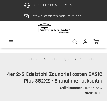
05222 807110 (Mo-Fr. 9 - 16 Uhr)
Zum Hauptinhalt springen
info@briefkasten-manufaktur.de
Waren
Briefkästen
Briefkastentypen
Zaunbriefkasten
4er 2x2 Edelstahl Zaunbriefkasten BASIC
Plus 382XZ - Entnahme rückseitig
Artikelnummer:
382XAZ-VA-4
Serie:
BASIC