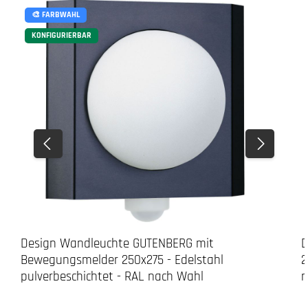
🎨 FARBWAHL
KONFIGURIERBAR
Design Wandleuchte GUTENBERG mit
D
Bewegungsmelder 250x275 - Edelstahl
2
pulverbeschichtet - RAL nach Wahl
n