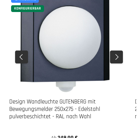
KONFIGURIERBAR
2. Ausmessen
3. Bohren
LED-Leuchte
Design Wandleuchte GUTENBERG mit
D
Bewegungsmelder 250x275 - Edelstahl
2
pulverbeschichtet - RAL nach Wahl
n
249,00 €
Ab