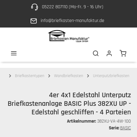
05222 807110 (Mo-Fr. 9 - 16 Uhr)
Zum Hauptinhalt springen
info@briefkasten-manufaktur.de
Waren
ten
Briefkastentypen
Wandbriefkasten
Unterputzbriefkasten
4er 4x1 Edelstahl Unterputz
Briefkastenanlage BASIC Plus 382XU UP -
Edelstahl geschliffen - 4 Parteien
Artikelnummer:
382XU-VA-4W-100
Serie:
BASIC