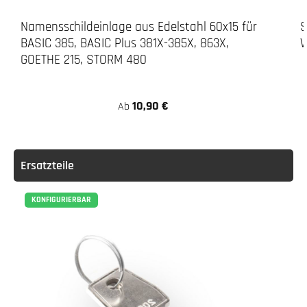
Namensschildeinlage aus Edelstahl 60x15 für
S
BASIC 385, BASIC Plus 381X-385X, 863X,
W
GOETHE 215, STORM 480
10,90 €
Ab
Ersatzteile
KONFIGURIERBAR