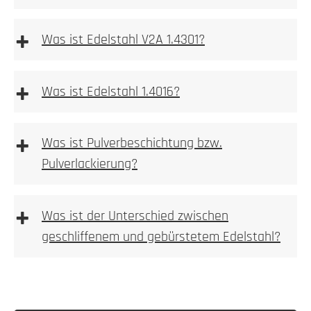
+
2. Ausmessen
Was ist Edelstahl V2A 1.4301?
einbetoniert
2. Tiefe messen
+
Was ist Edelstahl 1.4016?
Allgemeine Warnhinweise
aufgeschraubt
+
Was ist Pulverbeschichtung bzw.
3. Nische ausbrechen
Pulverlackierung?
Ferritischer
Stahl ist im Gegensatz zum
Mehr dazu
austenitischen Stahlsorten stark magnetisch.
+
erfahren Sie hier
Was ist der Unterschied zwischen
3. Bohren
geschliffenem und gebürstetem Edelstahl?
4. Anlage einpassen