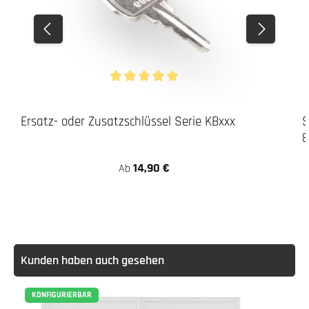
Durchschnittliche Bewertung von 5 von 5 Stern
Ersatz- oder Zusatzschlüssel Serie KBxxx
S
8
14,90 €
Ab
Kunden haben auch gesehen
KONFIGURIERBAR