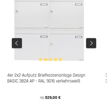
Durchschnittliche Bewertung von 5 von 5 Stern
4er 2x2 Aufputz Briefkastenanlage Design
3
BASIC 382A AP - RAL 9016 verkehrsweiß
3
529,00 €
Ab