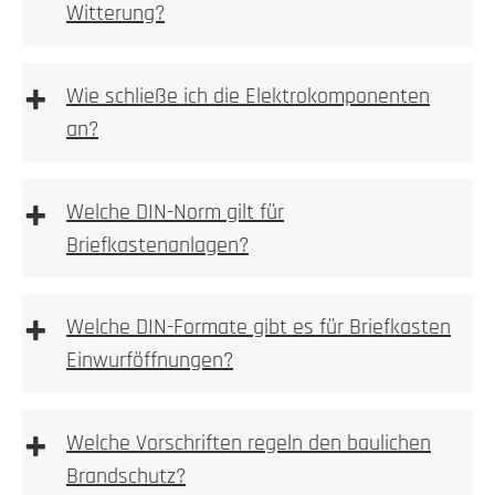
Witterung?
Bitte achten
+
Wie schließe ich die Elektrokomponenten
an?
1. Höhe und Breite messen
+
Welche DIN-Norm gilt für
Briefkastenanlagen?
Wir empfehlen die Elektroinstallation aber immer
durch einen Elektroinstallateur vornehmen zu lassen.
Bitte beachten Sie bei Wallboxen, Sprechanlagen
+
Welche DIN-Formate gibt es für Briefkasten
bzw. Videoanlagen immer auf die vom Hersteller
1. Prüfen
Einwurföffnungen?
beigelegte Betriebsanleitung!
Kamera, Sprechstellen oder Wallboxvorbereitung
+
Welche Vorschriften regeln den baulichen
Brandschutz?