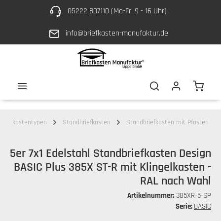
05222 807110 (Mo-Fr. 9 - 16 Uhr)
Zum Hauptinhalt springen
info@briefkasten-manufaktur.de
Waren
Briefkastentypen
Standbriefkasten
Standbriefkasten mit Pfosten
5er 7x1 Edelstahl Standbriefkasten Design
BASIC Plus 385X ST-R mit Klingelkasten -
RAL nach Wahl
Artikelnummer:
385XR-5-SP
Serie:
BASIC