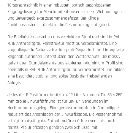
Türsprechtechnik in einer robusten, optisch geschlossenen
Eingangslösung für Mehrfamilienhäuser, kleinere Wohnanlagen
und Gewerbeobjekte zusammengefasst. Der Klingel-
Funktionskasten ist direkt in die Gesamtanlage integriert.
Die Briefkästen bestehen aus verzinktem Stahl und sind in RAL
7016 Anthrazitgrau Feinstruktur matt pulverbeschichtet. Eine
enganliegende Seitenverkleidung mit Regendach und integrierte
Regenablaufrinnen unterstützen den Wetterschutz. Die massiv
gefertigten Standelemente aus eloxiertem Aluminium-Profil sind
ebenfalls in RAL 7016 Anthrazitgrau pulverbeschichtet und bilden
eine besonders stabile, langlebige Basis der freistehenden
Anlage.
Jedes der 5 Postfächer besitzt ca. 12 Liter Volumen. Die 35 × 265
mm große Einwurföffnung ist für DIN-C4-Sendungen im
Hochformat ausgelegt. Eine geräuschdämpfende Gummilippe
reduziert das Anschlagen der Einwurfklappe. Die Postentnahme
erfolgt frontseitig; die Entnahmetüren öffnen von links nach
rechts. Pro Briefkasten gehören zwei Schlüssel mit