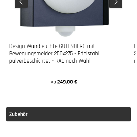
Design Wandleuchte GUTENBERG mit
D
Bewegungsmelder 250x275 - Edelstahl
2
pulverbeschichtet - RAL nach Wahl
n
249,00 €
Ab
Zubehör