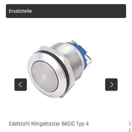
Ersatzteile
Edelstahl Klingeltaster BASIC Typ 4
S
8