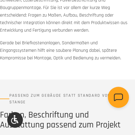
Schweißen, Laserbeschriftung, Pulverbeschichtung und
Baugruppenmontage. Für Sie ist vor allem der kurze Weg
entscheidend: Fragen zu Maßen, Aufbau, Beschriftung oder
technischer Integration können direkt mit dem Produktwissen aus
Entwicklung und Fertigung verbunden werden.
Gerade bei Briefkastenanlagen, Sondermaßen und
Eingangssystemen hilft eine saubere Planung dabei, spätere
Kompromisse bei Montage, Optik und Bedienung zu vermeiden.
PASSEND ZUM GEBÄUDE STATT STANDARD VON DER
STANGE
Farben, Beschriftung und
Werkzeugleiste anzeigen
Ausstattung passend zum Projekt