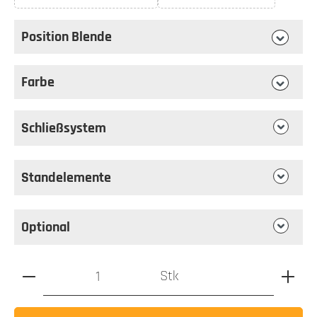
(Diese Option ist zurzeit nicht verfügbar.)
(Diese Option ist zurzeit 
Position Blende
auswählen
Position Blende
Farbe
auswählen
Farbe
Schließsystem
Standelemente
Optional
Produkt Anzahl: Gib den gewünschten Wert ein oder benutz
Stk