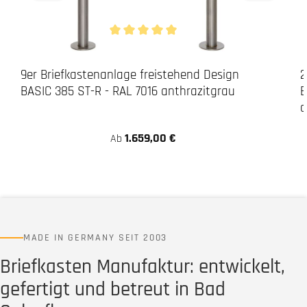
Durchschnittliche Bewertung von 5 von 5 Stern
9er Briefkastenanlage freistehend Design
2
BASIC 385 ST-R - RAL 7016 anthrazitgrau
B
a
1.659,00 €
Ab
MADE IN GERMANY SEIT 2003
Briefkasten Manufaktur: entwickelt,
gefertigt und betreut in Bad