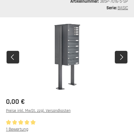
Artikelnummer:
385P-7016-5-SP
Serie:
BASIC
Bildergalerie überspringen
0,00 €
Preise inkl. MwSt. zzgl. Versandkosten
Durchschnittliche Bewertung von 5 von 5 Sternen
1 Bewertung