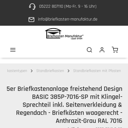
05222 807110 (Mo-Fr. 9 - 16 Uhr)
Zum Hauptinhalt springen
info@briefkasten-manufaktur.de
Waren
Briefkastentypen
Standbriefkasten
Standbriefkasten mit Pfosten
5er Briefkastenanlage freistehend Design
BASIC 385P-7016-SP mit Klingel-
Sprechteil inkl. Seitenverkleidung &
Regendach - Briefkästen waagerecht -
Anthrazit-Grau RAL 7016