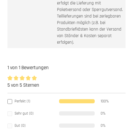
erfolgt die Lieferung mit
Paketversand oder Sperrgutversand.
Teillieferungen sind bei zerlegbaren
Produkten möglich (z.B. bei
Standbriefkästen kann der Versand
von Ständer & Kasten separat
erfolgen).
1 von 1 Bewertungen
5 von 5 Sternen
Durchschnittliche Bewertung von 5 von 5 Sternen
Perfekt (1)
100%
Sehr gut (0)
0%
Gut (0)
0%