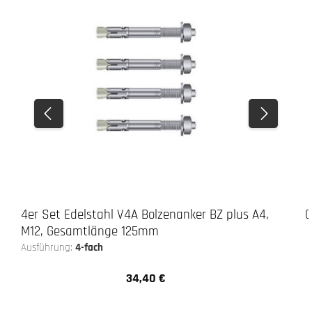
4er Set Edelstahl V4A Bolzenanker BZ plus A4,
G
M12, Gesamtlänge 125mm
Ausführung:
4-fach
34,40 €
Regulärer Preis: