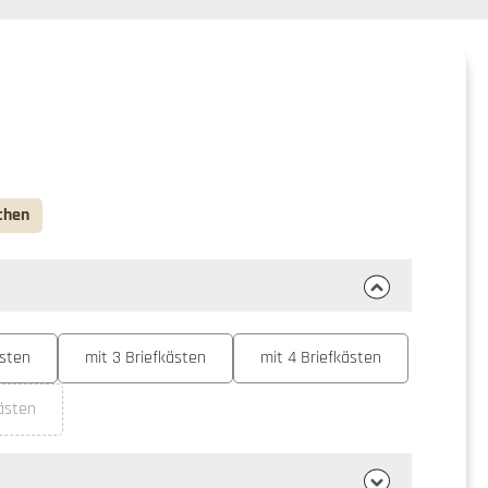
chen
ästen
mit 3 Briefkästen
mit 4 Briefkästen
kästen
se Option ist zurzeit nicht verfügbar.)