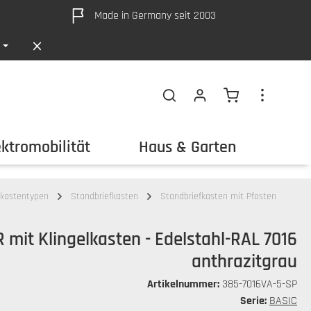
Made in Germany seit 2003
Warenkorb ent
ektromobilität
Haus & Garten
Out
fkastentypen
Standbriefkasten
Standbriefkasten mit Pfosten
 mit Klingelkasten - Edelstahl-RAL 7016
anthrazitgrau
Artikelnummer:
385-7016VA-5-SP
Serie:
BASIC