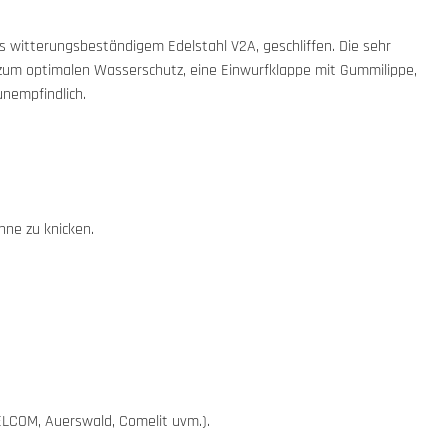
s witterungsbeständigem Edelstahl V2A, geschliffen. Die sehr
zum optimalen Wasserschutz, eine Einwurfklappe mit Gummilippe,
unempfindlich.
hne zu knicken.
 ELCOM, Auerswald, Comelit uvm.).