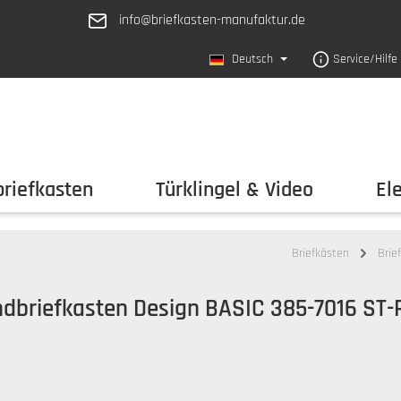
info@briefkasten-manufaktur.de
Deutsch
Service/Hilfe
riefkasten
Türklingel & Video
El
Briefkästen
Brie
ndbriefkasten Design BASIC 385-7016 ST-R