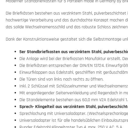
Moderner Standbriefkasten für 5 Parteien made in Germany by Bri
Die Briefkästen bestehen aus verzinktem Stahl, pulverbeschichtet
hochwertige Verarbeitung und das durchdachte Konzept machen di
das solide Wechselnamensschild und das robuste Schloss zeichnen d
Dank der Konstruktionsweise gestaltet sich die Selbstmontage unk
5er Standbriefkasten aus verzinktem Stahl, pulverbeschi
Die Anlage wird bei der Briefkasten Manufaktur erstellt. D
Die Briefkästen entsprechen der DIN/EN 13724. Einwurfgröße
Einwurfklappen aus Edelstahl, geschliffen mit geräuschdäm
Die Türen sind von links nach rechts zu öffnen.
Inkl. 2 Schlüssel mit Schlüsselnummer und Wechselnamenssc
Mit enganliegender Seitenverkleidung und Regendach in ma
Die Standelemente bestehen aus 60,0 mm V2A Edelstahl 1.4
Sprech- Klingelteil
aus verzinktem Stahl, pulverbeschicht
Sprechlochung mit Universaladapter. (Wechselsprechanlage
Universaladapter ist für alle handelsüblichen Einbaulautspr
Runder Edelstahl-Klingeltaster Typ 4, max. 250 V AC, 5 A.