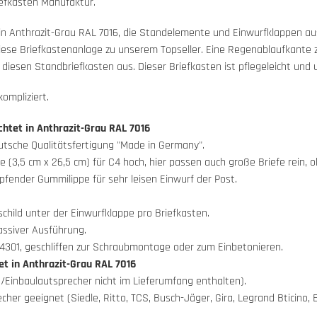
efkasten Manufaktur.
 in Anthrazit-Grau RAL 7016, die Standelemente und Einwurfklappen au
ese Briefkastenanlage zu unserem Topseller. Eine Regenablaufkante 
iesen Standbriefkasten aus. Dieser Briefkasten ist pflegeleicht und 
ompliziert.
chtet in Anthrazit-Grau RAL 7016
eutsche Qualitätsfertigung "Made in Germany".
 (3,5 cm x 26,5 cm) für C4 hoch, hier passen auch große Briefe rein, o
pfender Gummilippe für sehr leisen Einwurf der Post.
hild unter der Einwurfklappe pro Briefkasten.
ssiver Ausführung.
301, geschliffen zur Schraubmontage oder zum Einbetonieren.
et in Anthrazit-Grau RAL 7016
/Einbaulautsprecher nicht im Lieferumfang enthalten).
echer geeignet (Siedle, Ritto, TCS, Busch-Jäger, Gira, Legrand Bticino,