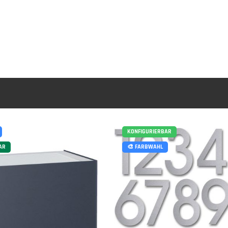
KONFIGURIERBAR
AR
🎨 FARBWAHL