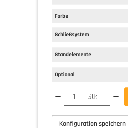
auswählen
Position Blende
Farbe
auswählen
Farbe
Schließsystem
Standelemente
Optional
Produkt Anzahl: Gib den ge
Stk
Konfiguration speichern