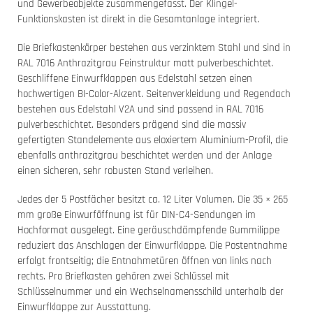
und Gewerbeobjekte zusammengefasst. Der Klingel-
Funktionskasten ist direkt in die Gesamtanlage integriert.
Die Briefkastenkörper bestehen aus verzinktem Stahl und sind in
RAL 7016 Anthrazitgrau Feinstruktur matt pulverbeschichtet.
Geschliffene Einwurfklappen aus Edelstahl setzen einen
hochwertigen BI-Color-Akzent. Seitenverkleidung und Regendach
bestehen aus Edelstahl V2A und sind passend in RAL 7016
pulverbeschichtet. Besonders prägend sind die massiv
gefertigten Standelemente aus eloxiertem Aluminium-Profil, die
ebenfalls anthrazitgrau beschichtet werden und der Anlage
einen sicheren, sehr robusten Stand verleihen.
Jedes der 5 Postfächer besitzt ca. 12 Liter Volumen. Die 35 × 265
mm große Einwurföffnung ist für DIN-C4-Sendungen im
Hochformat ausgelegt. Eine geräuschdämpfende Gummilippe
reduziert das Anschlagen der Einwurfklappe. Die Postentnahme
erfolgt frontseitig; die Entnahmetüren öffnen von links nach
rechts. Pro Briefkasten gehören zwei Schlüssel mit
Schlüsselnummer und ein Wechselnamensschild unterhalb der
Einwurfklappe zur Ausstattung.