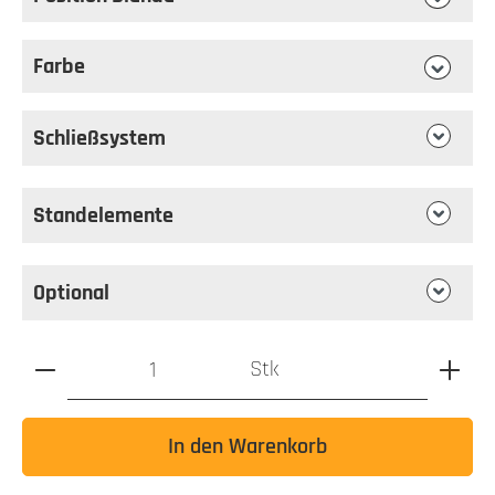
auswählen
Position Blende
Farbe
auswählen
Farbe
Schließsystem
Standelemente
Optional
Produkt Anzahl: Gib den gewünschten Wert ein oder benutz
Stk
In den Warenkorb