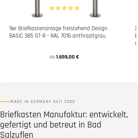
Durchschnittliche Bewertung von 5 von 5 Stern
9er Briefkastenanlage freistehend Design
2
BASIC 385 ST-R - RAL 7016 anthrazitgrau
B
a
1.659,00 €
Ab
MADE IN GERMANY SEIT 2003
Briefkasten Manufaktur: entwickelt,
gefertigt und betreut in Bad
Salzuflen