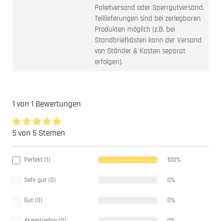
Paketversand oder Sperrgutversand.
Teillieferungen sind bei zerlegbaren
Produkten möglich (z.B. bei
Standbriefkästen kann der Versand
von Ständer & Kasten separat
erfolgen).
1 von 1 Bewertungen
5 von 5 Sternen
Durchschnittliche Bewertung von 5 von 5 Sternen
Perfekt (1)
100%
Sehr gut (0)
0%
Gut (0)
0%
Akzeptierbar (0)
0%