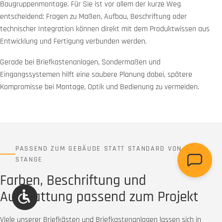
Baugruppenmontage. Für Sie ist vor allem der kurze Weg
entscheidend: Fragen zu Maßen, Aufbau, Beschriftung oder
technischer Integration können direkt mit dem Produktwissen aus
Entwicklung und Fertigung verbunden werden.
Gerade bei Briefkastenanlagen, Sondermaßen und
Eingangssystemen hilft eine saubere Planung dabei, spätere
Kompromisse bei Montage, Optik und Bedienung zu vermeiden.
PASSEND ZUM GEBÄUDE STATT STANDARD VON DER
STANGE
Farben, Beschriftung und
Ausstattung passend zum Projekt
Werkzeugleiste anzeigen
Viele unserer Briefkästen und Briefkastenanlagen lassen sich in