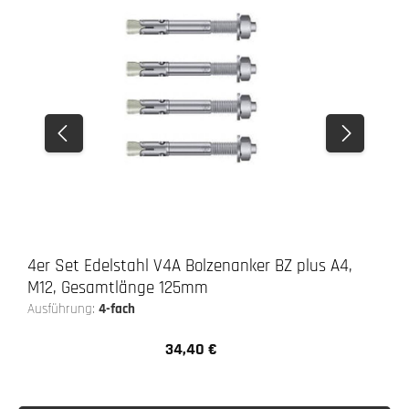
4er Set Edelstahl V4A Bolzenanker BZ plus A4,
M12, Gesamtlänge 125mm
Ausführung:
4-fach
34,40 €
Regulärer Preis: