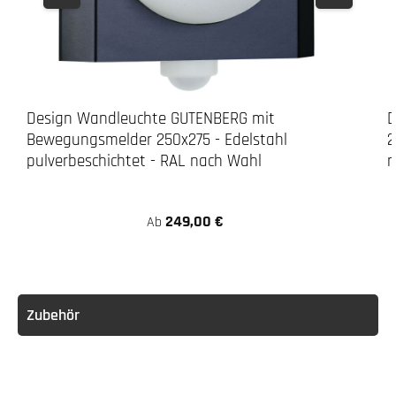
Design Wandleuchte GUTENBERG mit
D
Bewegungsmelder 250x275 - Edelstahl
2
pulverbeschichtet - RAL nach Wahl
n
249,00 €
Ab
Zubehör