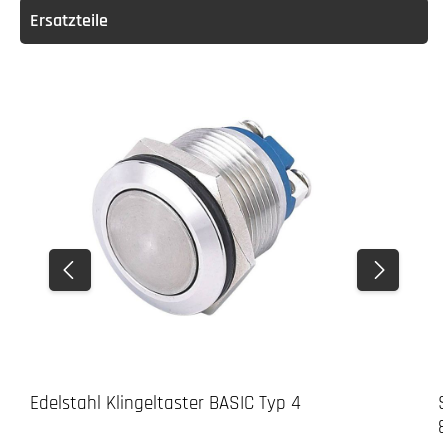
Ersatzteile
Edelstahl Klingeltaster BASIC Typ 4
S
8