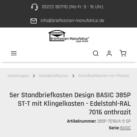
05222 807110 (Mo-Fr. 9 - 16 Uhr)
Zum Hauptinhalt springen
info@briefkasten-manufaktur.de
Waren
Briefkastentypen
Standbriefkasten
Standbriefkasten mit Pfosten
5er Standbriefkasten Design BASIC 385P
ST-T mit Klingelkasten - Edelstahl-RAL
7016 anthrazit
Artikelnummer:
385P-7016VA-5-SP
Serie:
BASIC