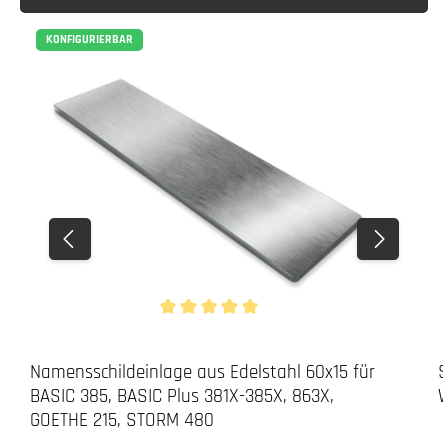
KONFIGURIERBAR
Durchschnittliche Bewertung von 5 von 5 Stern
Namensschildeinlage aus Edelstahl 60x15 für
S
BASIC 385, BASIC Plus 381X-385X, 863X,
W
GOETHE 215, STORM 480