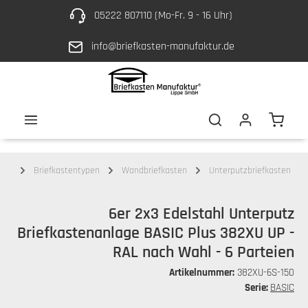
05222 807110 (Mo-Fr. 9 - 16 Uhr)
Zum Hauptinhalt springen
info@briefkasten-manufaktur.de
Waren
ten
Briefkastentypen
Wandbriefkasten
Unterputzbriefkasten
6er 2x3 Edelstahl Unterputz
Briefkastenanlage BASIC Plus 382XU UP -
RAL nach Wahl - 6 Parteien
Artikelnummer:
382XU-6S-150
Serie:
BASIC