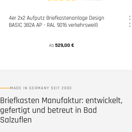
Durchschnittliche Bewertung von 5 von 5 Stern
4er 2x2 Aufputz Briefkastenanlage Design
3
BASIC 382A AP - RAL 9016 verkehrsweiß
3
529,00 €
Ab
MADE IN GERMANY SEIT 2003
Briefkasten Manufaktur: entwickelt,
gefertigt und betreut in Bad
Salzuflen