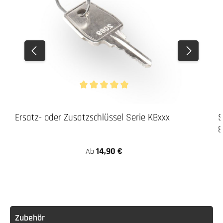
Durchschnittliche Bewertung von 5 von 5 Stern
Ersatz- oder Zusatzschlüssel Serie KBxxx
S
8
14,90 €
Ab
Zubehör