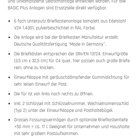
und unkomplizierte Selbstmontage entwickelt worden. Für alle
BASIC Plus Anlagen sind Ersatzteile direkt verfügbar.
6 fach Unterputz Briefkastenanlage komplett aus Edelstahl
V2A 1.4301, pulverbeschichtet in RAL Farbe.
Die Anlage wird bei der Briefkasten Manufaktur erstellt.
Deutsche Qualitätsfertigung "Made in Germany".
Die Briefkästen entsprechen der DIN/EN 13724. Einwurfgröße
(3,5 cm x 32,5 cm) für C4 quer, hier passen auch große Briefe
rein, ohne zu knicken.
Einwurfklappe mit geräuschdämpfender Gummidichtung für
sehr leisen Einwurf der Post.
Die Tür ist von links nach rechts zu öffnen.
Inkl. 2 Schlüssel mit Schlüsselnummer, Wechselnamensschild
(Typ 2) unter der Einwurfklappe und Posthaltebügel.
Grosses Fassungsvermögen durch optionale Briefkastentiefe
+50 mm = ca. 17 l. Geeignet für Unternehmen und Haushalte
mit sehr großem Postaufkommen.