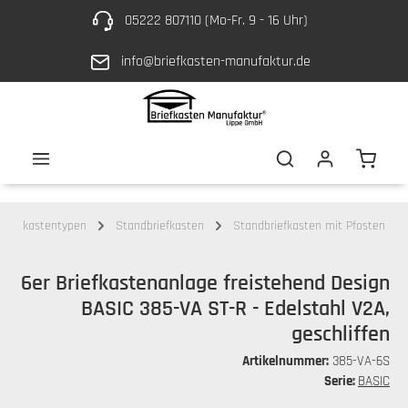
05222 807110 (Mo-Fr. 9 - 16 Uhr)
Zum Hauptinhalt springen
info@briefkasten-manufaktur.de
Waren
Briefkastentypen
Standbriefkasten
Standbriefkasten mit Pfosten
6er Briefkastenanlage freistehend Design
BASIC 385-VA ST-R - Edelstahl V2A,
geschliffen
Artikelnummer:
385-VA-6S
Serie:
BASIC