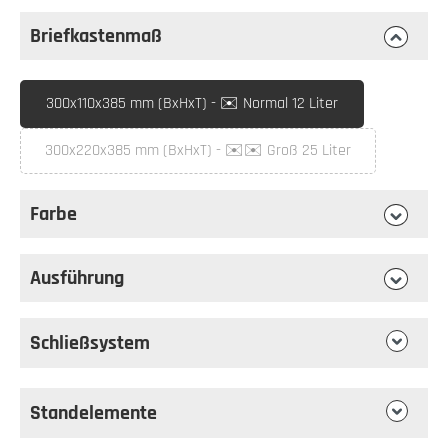
Briefkastenmaß
auswählen
Briefkastenmaß
300x110x385 mm (BxHxT) - ✉️ Normal 12 Liter
300x220x385 mm (BxHxT) - ✉️✉️ Groß 25 Liter
(Diese Option ist zurzeit nicht verfügbar.)
Farbe
auswählen
Farbe
Ausführung
auswählen
Ausführung
Schließsystem
Standelemente