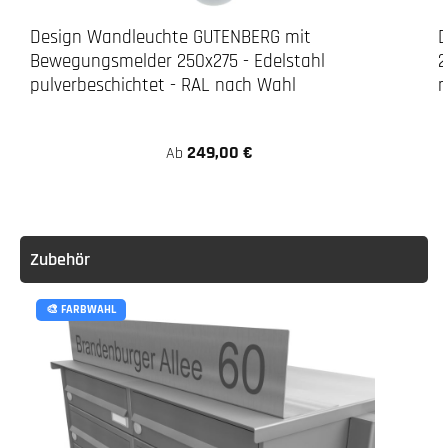
LED-Leuchte
Design Wandleuchte GUTENBERG mit
D
Bewegungsmelder 250x275 - Edelstahl
2
pulverbeschichtet - RAL nach Wahl
n
249,00 €
Ab
Achtung:
Zubehör
🎨 FARBWAHL
3. Verschrauben