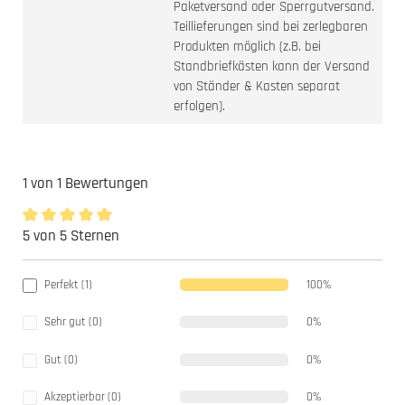
Paketversand oder Sperrgutversand.
Teillieferungen sind bei zerlegbaren
Produkten möglich (z.B. bei
Standbriefkästen kann der Versand
von Ständer & Kasten separat
erfolgen).
1 von 1 Bewertungen
5 von 5 Sternen
Durchschnittliche Bewertung von 5 von 5 Sternen
Perfekt (1)
100%
Sehr gut (0)
0%
Gut (0)
0%
Akzeptierbar (0)
0%