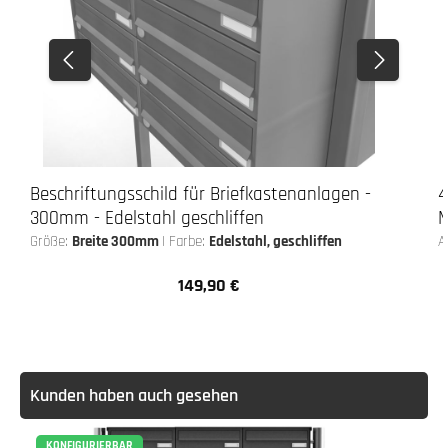
Beschriftungsschild für Briefkastenanlagen -
4
300mm - Edelstahl geschliffen
M
Größe:
Breite 300mm
|
Farbe:
Edelstahl, geschliffen
A
149,90 €
Regulärer Preis:
Kunden haben auch gesehen
KONFIGURIERBAR