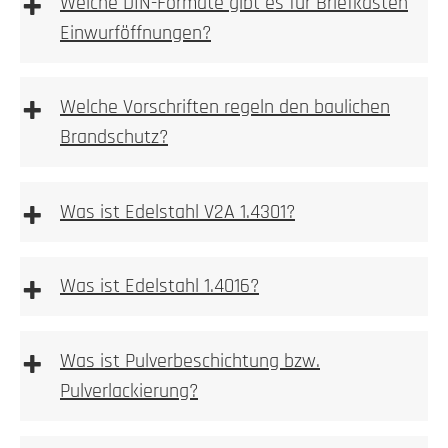
+
Welche DIN-Formate gibt es für Briefkasten
bzw. Videoanlagen immer auf die vom Hersteller
1. Prüfen
Einwurföffnungen?
beigelegte Betriebsanleitung!
Kamera, Sprechstellen oder Wallboxvorbereitung
+
Welche Vorschriften regeln den baulichen
Brandschutz?
+
2. Ausmessen
Was ist Edelstahl V2A 1.4301?
einbetoniert
2. Tiefe messen
+
Was ist Edelstahl 1.4016?
Allgemeine Warnhinweise
aufgeschraubt
+
Was ist Pulverbeschichtung bzw.
3. Nische ausbrechen
Pulverlackierung?
Ferritischer
Stahl ist im Gegensatz zum
Mehr dazu
austenitischen Stahlsorten stark magnetisch.