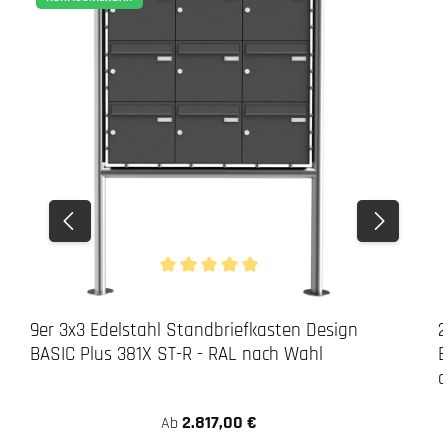
Durchschnittliche Bewertung von 5 von 5 Stern
9er 3x3 Edelstahl Standbriefkasten Design
2
BASIC Plus 381X ST-R - RAL nach Wahl
B
a
2.817,00 €
Ab