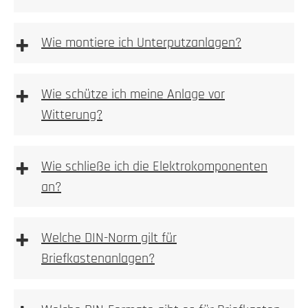
Aufputz-Briefkastenanlagen
+
Wie montiere ich Unterputzanlagen?
Unterputzanlagen
+
Wie schütze ich meine Anlage vor
Witterung?
Bitte achten
+
Wie schließe ich die Elektrokomponenten
an?
1. Höhe und Breite messen
+
Welche DIN-Norm gilt für
Briefkastenanlagen?
Wir empfehlen die Elektroinstallation aber immer
durch einen Elektroinstallateur vornehmen zu lassen.
Bitte beachten Sie bei Wallboxen, Sprechanlagen