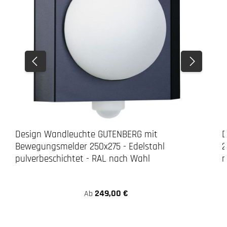
3. Bohren
LED-Leuchte
Design Wandleuchte GUTENBERG mit
D
Bewegungsmelder 250x275 - Edelstahl
2
pulverbeschichtet - RAL nach Wahl
n
249,00 €
Ab
Achtung: