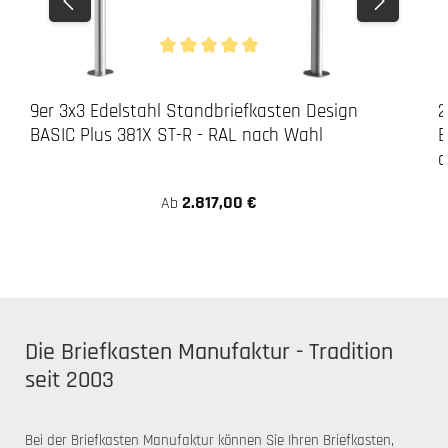
Durchschnittliche Bewertung von 5 von 5 Stern
9er 3x3 Edelstahl Standbriefkasten Design
2
BASIC Plus 381X ST-R - RAL nach Wahl
B
a
2.817,00 €
Ab
Die Briefkasten Manufaktur - Tradition
seit 2003
Bei der Briefkasten Manufaktur können Sie Ihren Briefkasten,