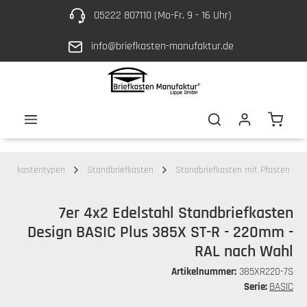
05222 807110 (Mo-Fr. 9 - 16 Uhr)
Zum Hauptinhalt springen
info@briefkasten-manufaktur.de
Waren
Briefkastentypen
Standbriefkasten
Standbriefkasten mit Pfosten
7er 4x2 Edelstahl Standbriefkasten
Design BASIC Plus 385X ST-R - 220mm -
RAL nach Wahl
Artikelnummer:
385XR220-7S
Serie:
BASIC