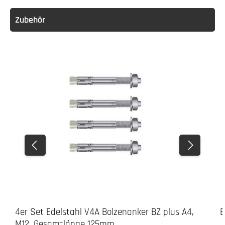
Zubehör
3. Verschrauben
4er Set Edelstahl V4A Bolzenanker BZ plus A4,
E
M12, Gesamtlänge 125mm