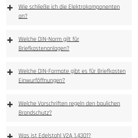
+
Wie schließe ich die Elektrokomponenten
an?
1. Höhe und Breite messen
+
Welche DIN-Norm gilt für
Briefkastenanlagen?
Wir empfehlen die Elektroinstallation aber immer
durch einen Elektroinstallateur vornehmen zu lassen.
Bitte beachten Sie bei Wallboxen, Sprechanlagen
+
Welche DIN-Formate gibt es für Briefkasten
bzw. Videoanlagen immer auf die vom Hersteller
1. Prüfen
Einwurföffnungen?
beigelegte Betriebsanleitung!
Kamera, Sprechstellen oder Wallboxvorbereitung
+
Welche Vorschriften regeln den baulichen
Brandschutz?
+
2. Ausmessen
Was ist Edelstahl V2A 1.4301?
einbetoniert