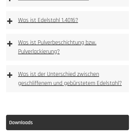
2. Tiefe messen
+
Was ist Edelstahl 1.4016?
Allgemeine Warnhinweise
aufgeschraubt
+
Was ist Pulverbeschichtung bzw.
3. Nische ausbrechen
Pulverlackierung?
Ferritischer
Stahl ist im Gegensatz zum
Mehr dazu
austenitischen Stahlsorten stark magnetisch.
+
erfahren Sie hier
Was ist der Unterschied zwischen
3. Bohren
geschliffenem und gebürstetem Edelstahl?
4. Anlage einpassen
5. Bohren
Downloads