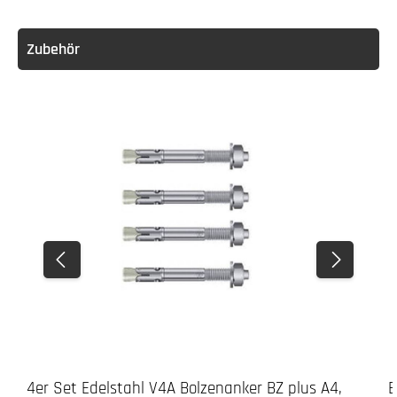
Zubehör
4er Set Edelstahl V4A Bolzenanker BZ plus A4,
B