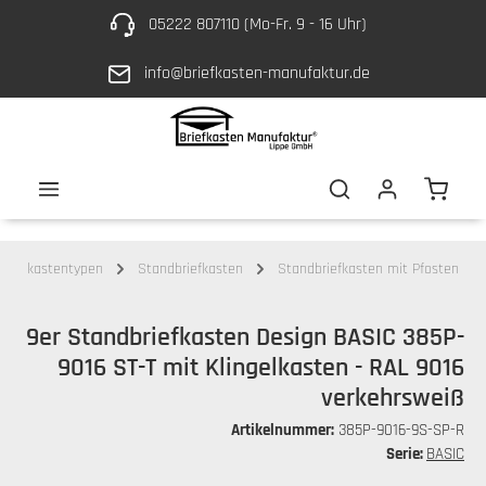
05222 807110 (Mo-Fr. 9 - 16 Uhr)
Zum Hauptinhalt springen
info@briefkasten-manufaktur.de
Waren
Briefkastentypen
Standbriefkasten
Standbriefkasten mit Pfosten
9er Standbriefkasten Design BASIC 385P-
9016 ST-T mit Klingelkasten - RAL 9016
verkehrsweiß
Artikelnummer:
385P-9016-9S-SP-R
Serie:
BASIC