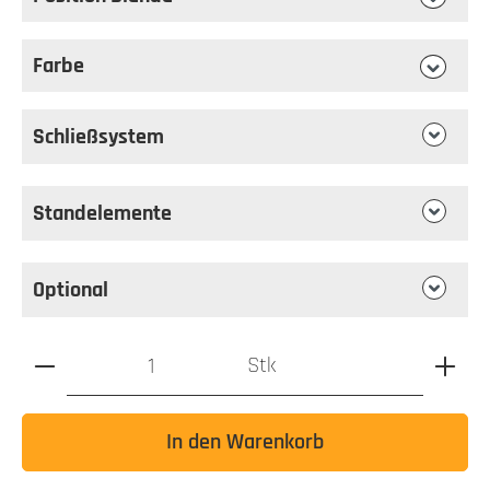
auswählen
Position Blende
Farbe
auswählen
Farbe
Schließsystem
Standelemente
Optional
Produkt Anzahl: Gib den gewünschten Wert ein oder benutz
Stk
In den Warenkorb