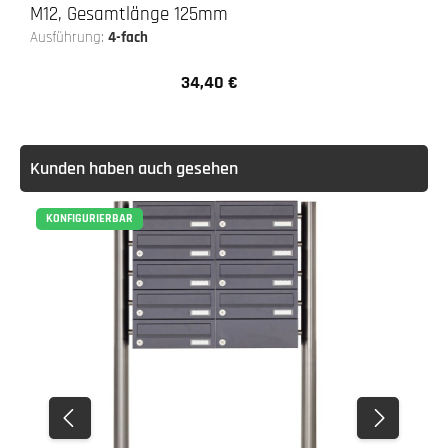
M12, Gesamtlänge 125mm
Ausführung:
4-fach
34,40 €
Regulärer Preis:
Kunden haben auch gesehen
KONFIGURIERBAR