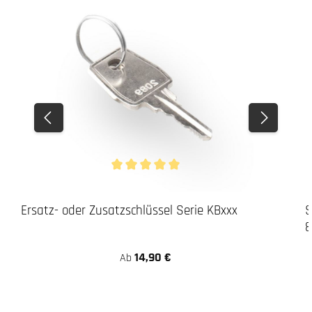
Durchschnittliche Bewertung von 5 von 5 Stern
Ersatz- oder Zusatzschlüssel Serie KBxxx
S
8
14,90 €
Ab