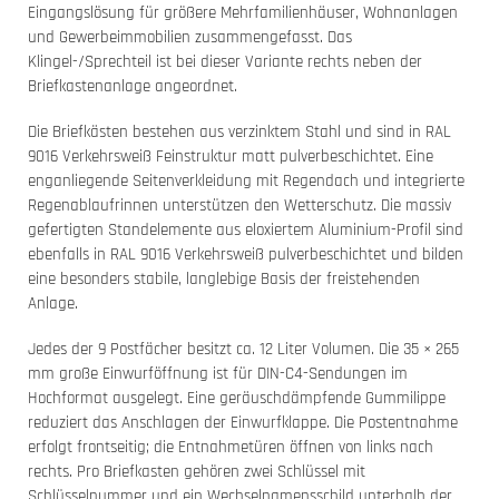
Eingangslösung für größere Mehrfamilienhäuser, Wohnanlagen
und Gewerbeimmobilien zusammengefasst. Das
Klingel-/Sprechteil ist bei dieser Variante rechts neben der
Briefkastenanlage angeordnet.
Die Briefkästen bestehen aus verzinktem Stahl und sind in RAL
9016 Verkehrsweiß Feinstruktur matt pulverbeschichtet. Eine
enganliegende Seitenverkleidung mit Regendach und integrierte
Regenablaufrinnen unterstützen den Wetterschutz. Die massiv
gefertigten Standelemente aus eloxiertem Aluminium-Profil sind
ebenfalls in RAL 9016 Verkehrsweiß pulverbeschichtet und bilden
eine besonders stabile, langlebige Basis der freistehenden
Anlage.
Jedes der 9 Postfächer besitzt ca. 12 Liter Volumen. Die 35 × 265
mm große Einwurföffnung ist für DIN-C4-Sendungen im
Hochformat ausgelegt. Eine geräuschdämpfende Gummilippe
reduziert das Anschlagen der Einwurfklappe. Die Postentnahme
erfolgt frontseitig; die Entnahmetüren öffnen von links nach
rechts. Pro Briefkasten gehören zwei Schlüssel mit
Schlüsselnummer und ein Wechselnamensschild unterhalb der