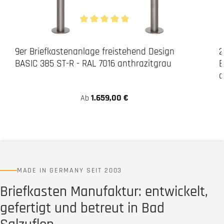
Durchschnittliche Bewertung von 5 von 5 Stern
9er Briefkastenanlage freistehend Design
2
BASIC 385 ST-R - RAL 7016 anthrazitgrau
B
a
1.659,00 €
Ab
MADE IN GERMANY SEIT 2003
Briefkasten Manufaktur: entwickelt,
gefertigt und betreut in Bad