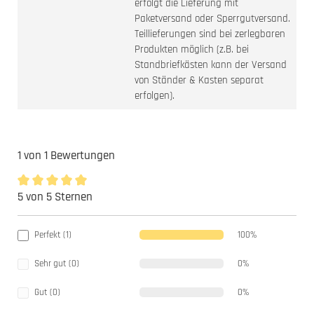
erfolgt die Lieferung mit
Paketversand oder Sperrgutversand.
Teillieferungen sind bei zerlegbaren
Produkten möglich (z.B. bei
Standbriefkästen kann der Versand
von Ständer & Kasten separat
erfolgen).
1 von 1 Bewertungen
5 von 5 Sternen
Durchschnittliche Bewertung von 5 von 5 Sternen
Perfekt (1)
100%
Sehr gut (0)
0%
Gut (0)
0%