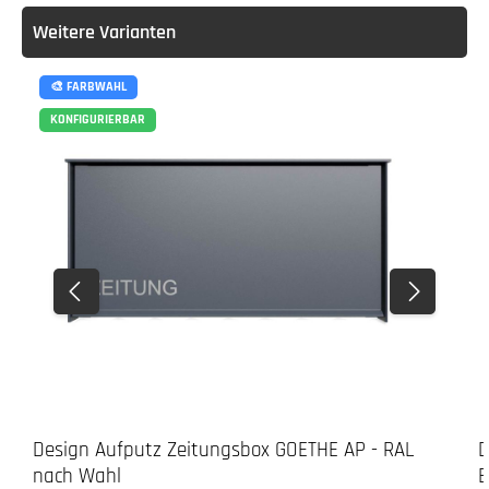
Weitere Varianten
🎨 FARBWAHL
KONFIGURIERBAR
Design Aufputz Zeitungsbox GOETHE AP - RAL
D
nach Wahl
E