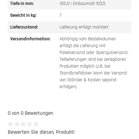
Tiefe in mm:
100,0 | Einbaumaß 103,5
Gewicht in kg:
7
Lieferzustand:
Lieferung erfolgt montiert
Versandinformation:
Abhängig vom Bestellvolumen
erfolgt die Lieferung mit
Paketversand oder Sperrgutversand.
Teillieferungen sind bei zerlegbaren
Produkten möglich (z.B. bei
Standbriefkästen kann der Versand
von Ständer & Kasten separat
erfolgen).
0 von 0 Bewertungen
Bewerten Sie dieses Produkt!
Durchschnittliche Bewertung von 0 von 5 Sternen