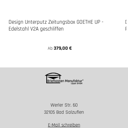
Design Unterputz Zeitungsbox GOETHE UP -
D
Edelstahl V2A geschliffen
R
379,00 €
Ab
Werler Str. 60
32105 Bad Salzuflen
E-Mail schreiben