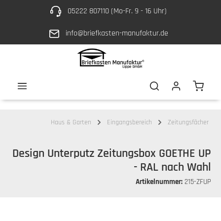
05222 807110 (Mo-Fr. 9 - 16 Uhr)
Zum Hauptinhalt springen
info@briefkasten-manufaktur.de
Waren
Haus & Garten
Eingangsbereich
Zeitungsfächer
Design Unterputz Zeitungsbox GOETHE UP
- RAL nach Wahl
Artikelnummer:
215-ZFUP
Bildergalerie überspringen