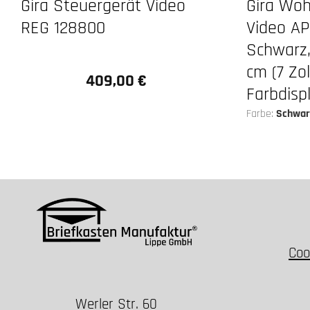
Gira Steuergerät Video
Gira Wo
REG 128800
Video AP
Schwarz,
cm (7 Zol
409,00 €
Regulärer Preis:
Farbdisp
Farbe:
Schwar
Coo
Werler Str. 60