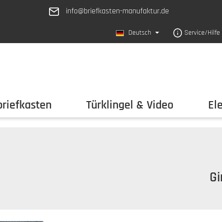
info@briefkasten-manufaktur.de
Deutsch
Service/Hilfe
riefkasten
Türklingel & Video
El
Gi