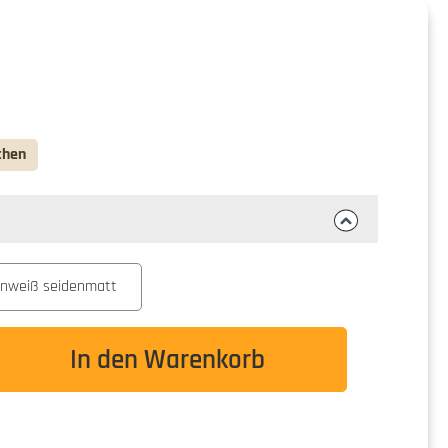
chen
inweiß seidenmatt
wünschten Wert ein oder benutze die Schaltflä
In den Warenkorb