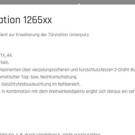
ation 1265xx
nt zur Erweiterung der Türstation Unterputz.
TX_44.
keit.
mponenten über verpolungssicheren und kurzschlussfesten 2-Draht-Bu
omatischer Tag- bzw. Nachtumschaltung.
 Gesichtsfeldausleuchtung im Nahbereich.
 In Kombination mit dem Weitwinkelobjektiv ergibt sich daraus ein seh
gung, z. B. durch Vandalismus, leicht austauschbar.