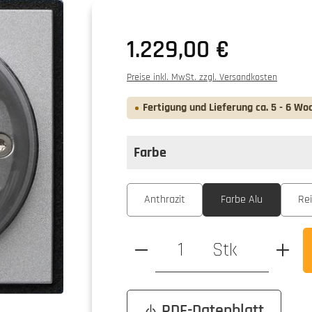
Regulärer Preis:
1.229,00 €
Preise inkl. MwSt. zzgl. Versandkosten
Fertigung und Lieferung ca. 5 - 6 Wo
Farbe
auswählen
Farbe
Anthrazit
Farbe Alu
Re
Produkt Anzahl: Gib den ge
Stk
PDF-Datenblatt