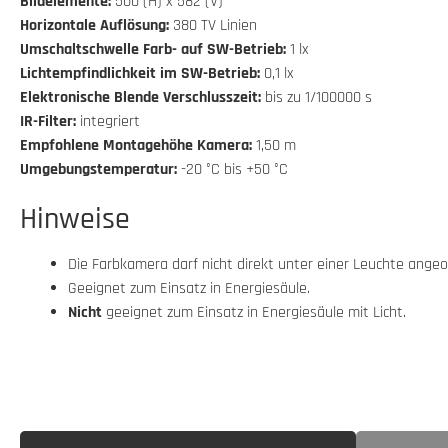
Bildelemente:
500 (H) x 582 (V)
Horizontale Auflösung:
380 TV Linien
Umschaltschwelle Farb- auf SW-Betrieb:
1 lx
Lichtempfindlichkeit im SW-Betrieb:
0,1 lx
Elektronische Blende Verschlusszeit:
bis zu 1/100000 s
IR-Filter:
integriert
Empfohlene Montagehöhe Kamera:
1,50 m
Umgebungstemperatur:
-20 °C bis +50 °C
Hinweise
Die Farbkamera darf nicht direkt unter einer Leuchte ange
Geeignet zum Einsatz in Energiesäule.
Nicht
geeignet zum Einsatz in Energiesäule mit Licht.