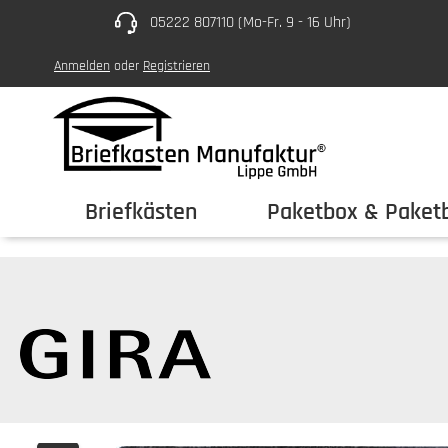
05222 807110 (Mo-Fr. 9 - 16 Uhr)
um Hauptinhalt springen
Zur Hauptnavigation springen
Anmelden
oder
Registrieren
Briefkästen
Paketbox & Paketb