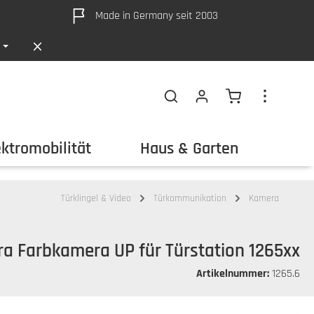
Made in Germany seit 2003
Warenkorb ent
ektromobilität
Haus & Garten
Out
Türklingel & Video
Türkommunikation
Kamera
ra Farbkamera UP für Türstation 1265xx
Artikelnummer:
1265.6