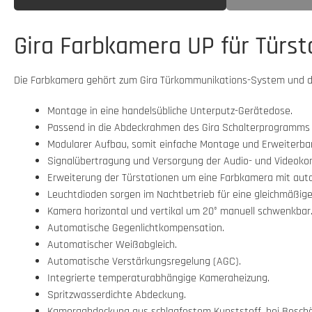
Gira Farbkamera UP für Türst
Die Farbkamera gehört zum Gira Türkommunikations-System und die
Montage in eine handelsübliche Unterputz-Gerätedose.
Passend in die Abdeckrahmen des Gira Schalterprogramms 
Modularer Aufbau, somit einfache Montage und Erweiterbar
Signalübertragung und Versorgung der Audio- und Videoko
Erweiterung der Türstationen um eine Farbkamera mit aut
Leuchtdioden sorgen im Nachtbetrieb für eine gleichmäßige
Kamera horizontal und vertikal um 20° manuell schwenkbar.
Automatische Gegenlichtkompensation.
Automatischer Weißabgleich.
Automatische Verstärkungsregelung (AGC).
Integrierte temperaturabhängige Kameraheizung.
Spritzwasserdichte Abdeckung.
Kameraabdeckung aus schlagfestem Kunststoff, bei Beschädi