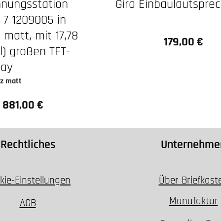
hnungsstation
Gira Einbaulautsprec
 7 1209005 in
 matt, mit 17,78
179,00 €
Regulärer Preis:
l) großen TFT-
lay
z matt
881,00 €
Regulärer Preis:
Rechtliches
Unternehme
kie-Einstellungen
Über Briefkast
Manufaktur
AGB