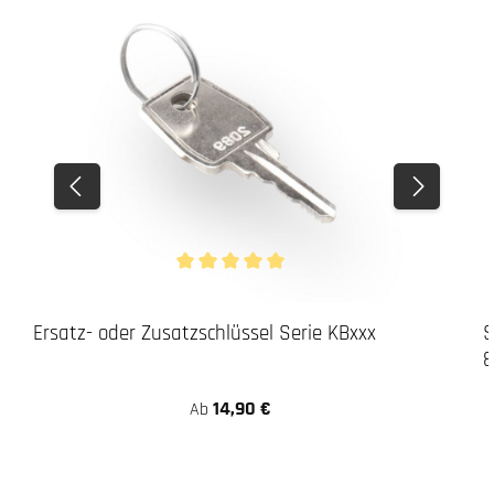
Durchschnittliche Bewertung von 5 von 5 Stern
Ersatz- oder Zusatzschlüssel Serie KBxxx
S
8
14,90 €
Ab