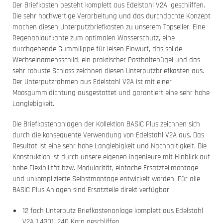
Der Briefkasten besteht komplett aus Edelstahl V2A, geschliffen.
Die sehr hochwertige Verarbeitung und das durchdachte Konzept
machen diesen Unterputzbriefkasten zu unserem Topseller. Eine
Regenablaufkante zum optimalen Wasserschutz, eine
durchgehende Gummilippe für leisen Einwurf, das solide
Wechselnamensschild, ein praktischer Posthaltebügel und das
sehr robuste Schloss zeichnen diesen Unterputzbriefkasten aus.
Der Unterputzrahmen aus Edelstahl V2A ist mit einer
Moosgummidichtung ausgestattet und garantiert eine sehr hohe
Langlebigkeit.
Die Briefkastenanlagen der Kollektion BASIC Plus zeichnen sich
durch die konsequente Verwendung von Edelstahl V2A aus. Das
Resultat ist eine sehr hohe Langlebigkeit und Nachhaltigkeit. Die
Konstruktion ist durch unsere eigenen Ingenieure mit Hinblick auf
hohe Flexibilität bzw. Modularität, einfache Ersatzteilmontage
und unkomplizierte Selbstmontage entwickelt worden. Für alle
BASIC Plus Anlagen sind Ersatzteile direkt verfügbar.
12 fach Unterputz Briefkastenanlage komplett aus Edelstahl
V2A 1.4301, 240 Korn geschliffen.