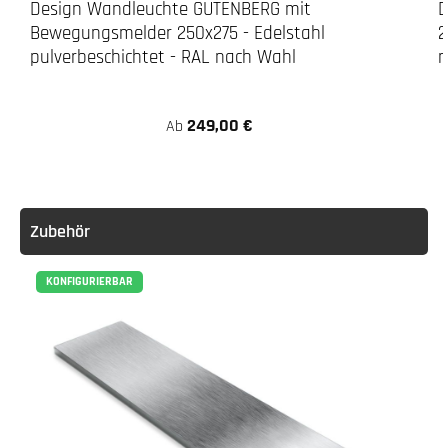
Design Wandleuchte GUTENBERG mit
D
Bewegungsmelder 250x275 - Edelstahl
2
pulverbeschichtet - RAL nach Wahl
n
249,00 €
Ab
Zubehör
KONFIGURIERBAR