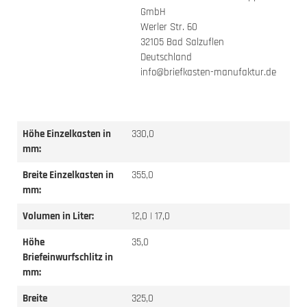
GmbH
Werler Str. 60
32105 Bad Salzuflen
Deutschland
info@briefkasten-manufaktur.de
Höhe Einzelkasten in
330,0
mm:
Breite Einzelkasten in
355,0
mm:
Volumen in Liter:
12,0 | 17,0
Höhe
35,0
Briefeinwurfschlitz in
mm:
Breite
325,0