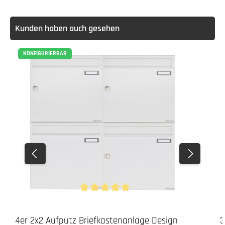
Kunden haben auch gesehen
KONFIGURIERBAR
Durchschnittliche Bewertung von 5 von 5 Stern
4er 2x2 Aufputz Briefkastenanlage Design
3