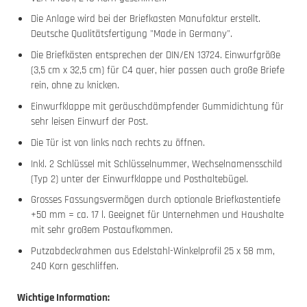
Die Anlage wird bei der Briefkasten Manufaktur erstellt.
Deutsche Qualitätsfertigung "Made in Germany".
Die Briefkästen entsprechen der DIN/EN 13724. Einwurfgröße
(3,5 cm x 32,5 cm) für C4 quer, hier passen auch große Briefe
rein, ohne zu knicken.
Einwurfklappe mit geräuschdämpfender Gummidichtung für
sehr leisen Einwurf der Post.
Die Tür ist von links nach rechts zu öffnen.
Inkl. 2 Schlüssel mit Schlüsselnummer, Wechselnamensschild
(Typ 2) unter der Einwurfklappe und Posthaltebügel.
Grosses Fassungsvermögen durch optionale Briefkastentiefe
+50 mm = ca. 17 l. Geeignet für Unternehmen und Haushalte
mit sehr großem Postaufkommen.
Putzabdeckrahmen aus Edelstahl-Winkelprofil 25 x 58 mm,
240 Korn geschliffen.
Wichtige Information: