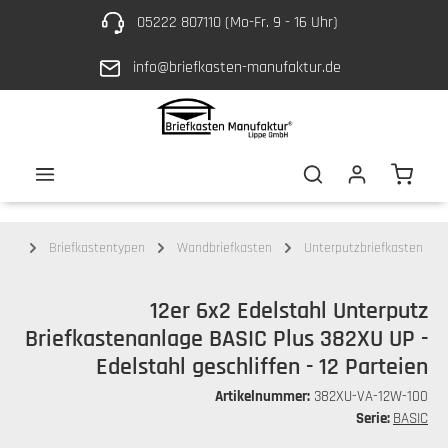
05222 807110 (Mo-Fr. 9 - 16 Uhr)
Zum Hauptinhalt springen
info@briefkasten-manufaktur.de
Waren
ten
Briefkastentypen
Wandbriefkasten
Unterputzbriefkasten
12er 6x2 Edelstahl Unterputz
Briefkastenanlage BASIC Plus 382XU UP -
Edelstahl geschliffen - 12 Parteien
Artikelnummer:
382XU-VA-12W-100
Serie:
BASIC