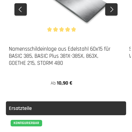
Durchschnittliche Bewertung von 5 von 5 Stern
Namensschildeinlage aus Edelstahl 60x15 für
S
BASIC 385, BASIC Plus 381X-385X, 863X,
W
GOETHE 215, STORM 480
10,90 €
Ab
Ersatzteile
KONFIGURIERBAR