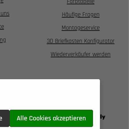
ge
Farbtabelle
 uns
Häufige Fragen
te
Montageservice
ung
3D Briefkasten Konfigurator
Wiederverkäufer werden
e
Alle Cookies akzeptieren