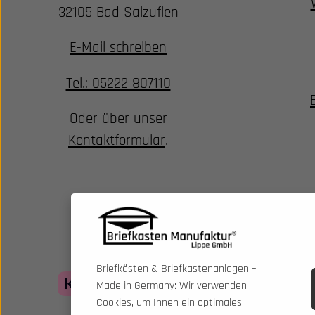
32105 Bad Salzuflen
E-Mail schreiben
Tel.: 05222 807110
Oder über unser
Kontaktformular
.
Briefkästen & Briefkastenanlagen –
Made in Germany: Wir verwenden
Cookies, um Ihnen ein optimales