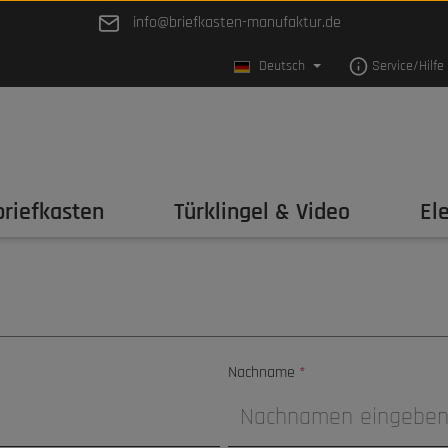
info@briefkasten-manufaktur.de
Deutsch
Service/Hilfe
riefkasten
Türklingel & Video
El
Nachname
*