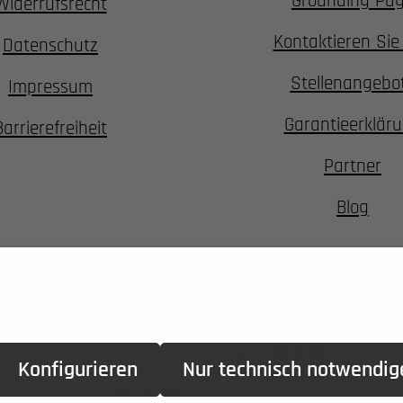
Grounding Pa
Widerrufsrecht
Kontaktieren Sie
Datenschutz
Stellenangebo
Impressum
Garantieerklär
Barrierefreiheit
Partner
Blog
Konfigurieren
Nur technisch notwendig