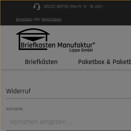
05222 807110 (Mo-Fr. 9 - 16 Uhr)
um Hauptinhalt springen
Zur Hauptnavigation springen
Anmelden
oder
Registrieren
Briefkästen
Paketbox & Paketb
Widerruf
Vorname