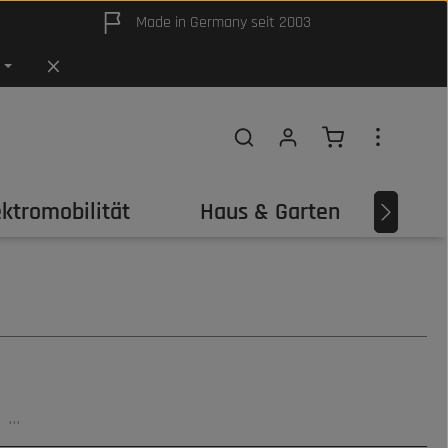
Made in Germany seit 2003
Warenkorb ent
ektromobilität
Haus & Garten
Out