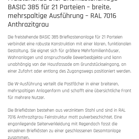
BASIC 385 für 21 Parteien – breite,
mehrspaltige Ausführung – RAL 7016
Anthrazitgrau
Die freistehende BASIC 385 Briefkastenanlage für 21 Parteien
verbindet eine robuste Konstruktion mit einer klaren, funktionalen
Gestaltung. Sie eignet sich für größere Mehrfamilienhäuser,
Wohnanlagen und anspruchsvolle Gewerbeobjekte und kann
unabhängig von der Hausfassade am Grundstückseingang, an
einer Zufahrt oder entlang des Zugangswegs positioniert werden.
Die W-Ausführung verteilt die Postfächer in einer breiteren,
mehrspaltigen Anlagenform und schafft eine übersichtliche Front
für mehrere Nutzer.
Die Briefkästen bestehen aus verzinktem Stahl und sind in RAL
7016 Anthrazitgrau Feinstruktur matt pulverbeschichtet. Eine
enganliegende Seitenverkleidung mit Regendach fasst die
einzelnen Briefkästen zu einer geschlossenen Gesamtanlage
zusammen.