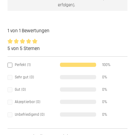
erfolgen).
1 von 1 Bewertungen
5 von 5 Sternen
Durchschnittliche Bewertung von 5 von 5 Sternen
Perfekt (1)
100%
Sehr gut (0)
0%
Gut (0)
0%
Akzeptierbar (0)
0%
Unbefriedigend (0)
0%