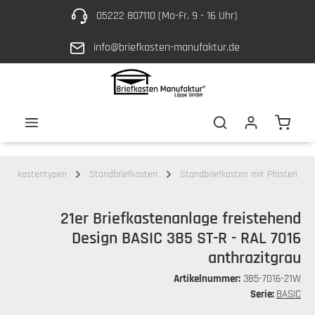
05222 807110 (Mo-Fr. 9 - 16 Uhr)
Zum Hauptinhalt springen
info@briefkasten-manufaktur.de
Waren
Briefkastentypen
Standbriefkasten
Standbriefkasten mit Pfosten
21er Briefkastenanlage freistehend
Design BASIC 385 ST-R - RAL 7016
anthrazitgrau
Artikelnummer:
385-7016-21W
Serie:
BASIC