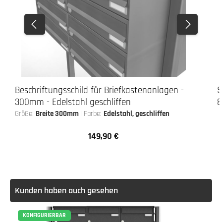
Beschriftungsschild für Briefkastenanlagen -
S
300mm - Edelstahl geschliffen
8
Größe:
Breite 300mm
|
Farbe:
Edelstahl, geschliffen
149,90 €
Regulärer Preis:
Kunden haben auch gesehen
KONFIGURIERBAR