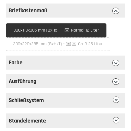
Briefkastenmaß
auswählen
Briefkastenmaß
300x110x385 mm (BxHxT) - ✉️ Normal 12 Liter
300x220x385 mm (BxHxT) - ✉️✉️ Groß 25 Liter
(Diese Option ist zurzeit nicht verfügbar.)
Farbe
auswählen
Farbe
Ausführung
auswählen
Ausführung
Schließsystem
Standelemente