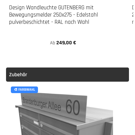
Design Wandleuchte GUTENBERG mit
D
Bewegungsmelder 250x275 - Edelstahl
2
pulverbeschichtet - RAL nach Wahl
n
249,00 €
Ab
Zubehör
🎨 FARBWAHL