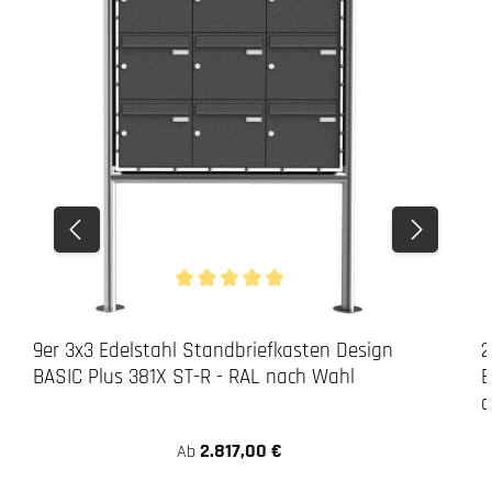
Durchschnittliche Bewertung von 5 von 5 Stern
9er 3x3 Edelstahl Standbriefkasten Design
2
BASIC Plus 381X ST-R - RAL nach Wahl
B
a
2.817,00 €
Ab