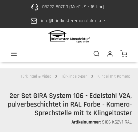
05222 807110 (Mo-Fr. 9 - 16 Uhr)
Zum Hauptinhalt springen
info@briefkasten-manufaktur.de
Waren
Türklingel & Video
Türklingeltypen
Klingel mit Kamera
2er Set GIRA System 106 - Edelstahl V2A,
pulverbeschichtet in RAL Farbe - Kamera-
Sprechstelle mit 1x Klingeltaster
Artikelnummer:
S106-KS2V1-RAL