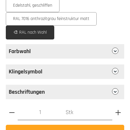
Edelstahl, geschliffen
RAL 7016 anthrazitgrau feinstruktur matt
🎨 RAL nach Wahl
Farbwahl
Klingelsymbol
Beschriftungen
Produkt Anzahl: Gib den gewünschten Wert ein oder benutz
Stk