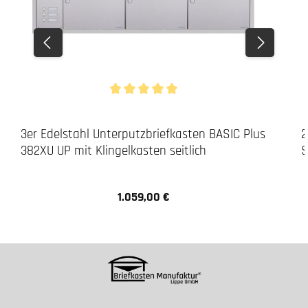
Durchschnittliche Bewertung von 5 von 5 Stern
3er Edelstahl Unterputzbriefkasten BASIC Plus
2
382XU UP mit Klingelkasten seitlich
S
1.059,00 €