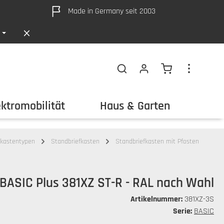
Made in Germany seit 2003
Warenkorb ent
ektromobilität
Haus & Garten
Out
fkastentypen
Standbriefkasten
Standbriefkasten mit Pfosten
 BASIC Plus 381XZ ST-R - RAL nach Wahl
Artikelnummer:
381XZ-3S
Serie:
BASIC