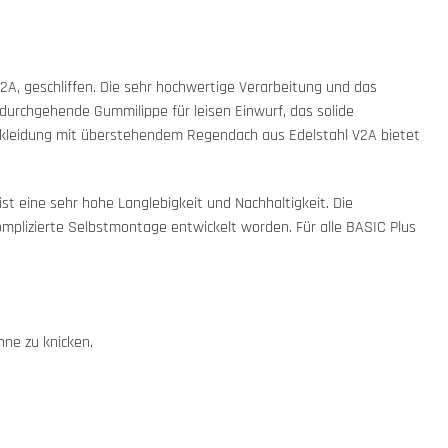
A, geschliffen. Die sehr hochwertige Verarbeitung und das
urchgehende Gummilippe für leisen Einwurf, das solide
erkleidung mit überstehendem Regendach aus Edelstahl V2A bietet
t eine sehr hohe Langlebigkeit und Nachhaltigkeit. Die
komplizierte Selbstmontage entwickelt worden. Für alle BASIC Plus
hne zu knicken.