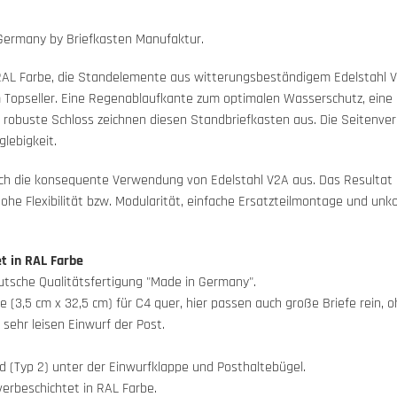
 Germany by Briefkasten Manufaktur.
 RAL Farbe, die Standelemente aus witterungsbeständigem Edelstahl V2
opseller. Eine Regenablaufkante zum optimalen Wasserschutz, eine d
r robuste Schloss zeichnen diesen Standbriefkasten aus. Die Seitenv
lebigkeit.
rch die konsequente Verwendung von Edelstahl V2A aus. Das Resultat is
hohe Flexibilität bzw. Modularität, einfache Ersatzteilmontage und un
t in RAL Farbe
eutsche Qualitätsfertigung "Made in Germany".
(3,5 cm x 32,5 cm) für C4 quer, hier passen auch große Briefe rein, o
ehr leisen Einwurf der Post.
d (Typ 2) unter der Einwurfklappe und Posthaltebügel.
verbeschichtet in RAL Farbe.