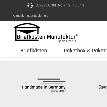
05222 807110 (Mo-Fr. 9 - 16 Uhr)
um Hauptinhalt springen
Zur Hauptnavigation springen
Anmelden
oder
Registrieren
Briefkästen
Paketbox & Paketb
3er