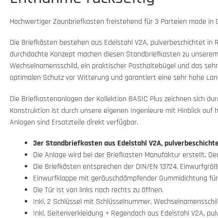
Hochwertiger Zaunbriefkasten freistehend für 3 Parteien made in
Die Briefkästen bestehen aus Edelstahl V2A, pulverbeschichtet in
durchdachte Konzept machen diesen Standbriefkasten zu unserem T
Wechselnamensschild, ein praktischer Posthaltebügel und das seh
optimalen Schutz vor Witterung und garantiert eine sehr hohe Lang
Die Briefkastenanlagen der Kollektion BASIC Plus zeichnen sich du
Konstruktion ist durch unsere eigenen Ingenieure mit Hinblick auf 
Anlagen sind Ersatzteile direkt verfügbar.
3er Standbriefkasten aus Edelstahl V2A, pulverbeschichte
Die Anlage wird bei der Briefkasten Manufaktur erstellt. D
Die Briefkästen entsprechen der DIN/EN 13724. Einwurfgröße 
Einwurfklappe mit geräuschdämpfender Gummidichtung für s
Die Tür ist von links nach rechts zu öffnen.
Inkl. 2 Schlüssel mit Schlüsselnummer, Wechselnamensschil
Inkl. Seitenverkleidung + Regendach aus Edelstahl V2A, pul