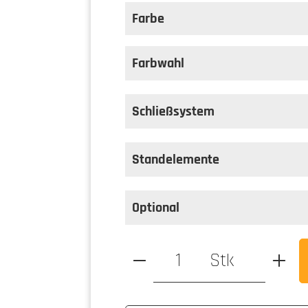
Farbe
auswählen
Farbe
Farbwahl
Schließsystem
Standelemente
Optional
Produkt Anzahl: Gib den ge
Stk