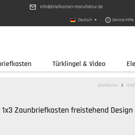
info@briefkasten-manufaktur.de
Deutsch
Service/Hilfe
riefkasten
Türklingel & Video
El
Briefkästen
Brie
 1x3 Zaunbriefkasten freistehend Design