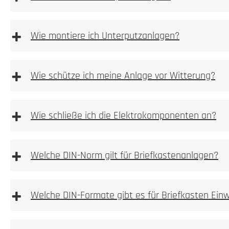
Bitte achten
+
Wie montiere ich Unterputzanlagen?
Unterputzanlagen
+
Wie schütze ich meine Anlage vor Witterung?
1. Höhe und Breite messen
+
1. Prüfen
Wie schließe ich die Elektrokomponenten an?
Wir empfehlen die Elektroinstallation aber immer durch e
+
Welche DIN-Norm gilt für Briefkastenanlagen?
vom Hersteller beigelegte Betriebsanleitung!
2. Ausmessen
2. Tiefe messen
Kamera, Sprechstellen oder Wallboxvorbereitung
+
Welche DIN-Formate gibt es für Briefkasten Ein
3. Nische ausbrechen