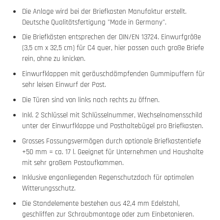
Die Anlage wird bei der Briefkasten Manufaktur erstellt.
Deutsche Qualitätsfertigung "Made in Germany".
Die Briefkästen entsprechen der DIN/EN 13724. Einwurfgröße
(3,5 cm x 32,5 cm) für C4 quer, hier passen auch große Briefe
rein, ohne zu knicken.
Einwurfklappen mit geräuschdämpfenden Gummipuffern für
sehr leisen Einwurf der Post.
Die Türen sind von links nach rechts zu öffnen.
Inkl. 2 Schlüssel mit Schlüsselnummer, Wechselnamensschild
unter der Einwurfklappe und Posthaltebügel pro Briefkasten.
Grosses Fassungsvermögen durch optionale Briefkastentiefe
+50 mm = ca. 17 l. Geeignet für Unternehmen und Haushalte
mit sehr großem Postaufkommen.
Inklusive enganliegenden Regenschutzdach für optimalen
Witterungsschutz.
Die Standelemente bestehen aus 42,4 mm Edelstahl,
geschliffen zur Schraubmontage oder zum Einbetonieren.