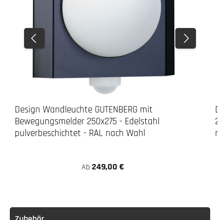
Design Wandleuchte GUTENBERG mit
D
Bewegungsmelder 250x275 - Edelstahl
2
pulverbeschichtet - RAL nach Wahl
n
249,00 €
Ab
Zubehör