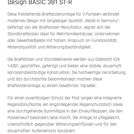
Design BASIC 381 ST-R
Diese freistehende Briefkastenanlage für 3 Parteien verbindet
modernes Design mit langlebiger Qualität „Made in Germany“.
Gefertigt von der Briefkasten Manufaktur, eignet sich der
Standbriefkasten ideal für Mehrfamilienhäuser, Unternehmen
oder Gewerbeobjekte mit hohem Anspruch an Funktionalität,
Materialqualität und Witterungsbeständigkeit.
Die Briefkästen und Standelemente werden aus Edelstahl V2A
1.4301, geschliffen, gefertigt und bieten eine stabile, dauerhaft
korrosionsbeständige Konstruktion. Die hochwertige Verarbeitung
und das durchdachte Gesamtkonzept machen diese
Briefkastenanlage zu einem bewährten Topseller.
Für einen zuverlässigen Schutz der Post sorgen eine integrierte
Regenablaufkante, ein enganliegendes Regenschutzdach sowie
eine durchgehende Gummilippe in den Einwurfklappen, die den
Posteinwurf besonders leise macht. Die Anlage ist pflegeleicht,
unempfindlich gegenüber Witterungseinflüssen und für den
dauerhaften Außeneinsatz konzipiert.