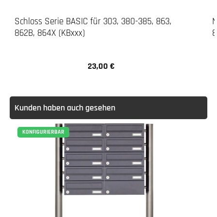
Schloss Serie BASIC für 303, 380-385, 863,
N
862B, 864X (KBxxx)
8
23,00 €
Regulärer Preis:
Kunden haben auch gesehen
KONFIGURIERBAR