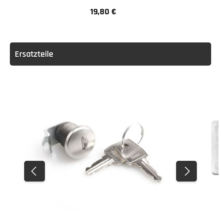
19,80 €
Regulärer Preis:
Ersatzteile