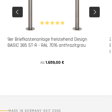
Durchschnittliche Bewertung von 5 von 5 Stern
9er Briefkastenanlage freistehend Design
2
BASIC 385 ST-R - RAL 7016 anthrazitgrau
B
a
1.659,00 €
Ab
MADE IN GERMANY SEIT 2003