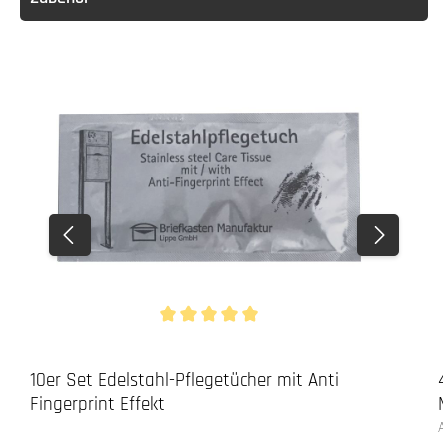
Durchschnittliche Bewertung von 5 von 5 Stern
10er Set Edelstahl-Pflegetücher mit Anti
4
Fingerprint Effekt
M
A