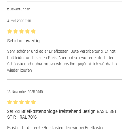
2
Bewertungen
4. Mai 2026 11:18
Bewertung mit 5 von 5 Sternen
Sehr hochwertig
Sehr schöner und edler Briefkasten. Gute Verarbeitung. Er hat
halt leider auch seinen Preis. Aber optisch war er einfach der
Schönste und daher haben wir uns ihn gegönnt. Ich würde ihn
wieder kaufen
18. November 2025 07:10
Bewertung mit 5 von 5 Sternen
2er 2x1 Briefkastenanlage freistehend Design BASIC 381
ST-R - RAL 7016
Es ist nicht der erste Briefkasten den wir bei Briefkasten