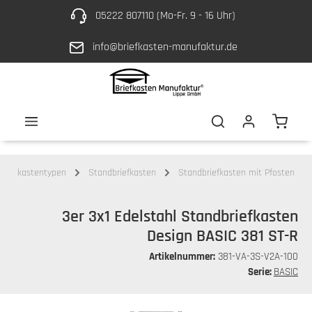
05222 807110 (Mo-Fr. 9 - 16 Uhr)
Zum Hauptinhalt springen
info@briefkasten-manufaktur.de
Waren
Briefkastentypen
Standbriefkasten
Standbriefkasten mit Pfosten
3er 3x1 Edelstahl Standbriefkasten
Design BASIC 381 ST-R
Artikelnummer:
381-VA-3S-V2A-100
Serie:
BASIC