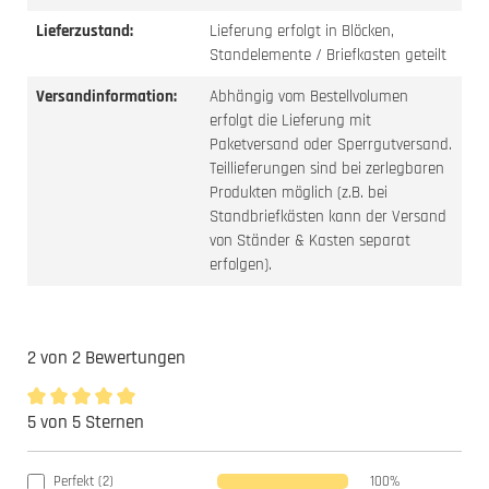
Lieferzustand:
Lieferung erfolgt in Blöcken,
Standelemente / Briefkasten geteilt
Versandinformation:
Abhängig vom Bestellvolumen
erfolgt die Lieferung mit
Paketversand oder Sperrgutversand.
Teillieferungen sind bei zerlegbaren
Produkten möglich (z.B. bei
Standbriefkästen kann der Versand
von Ständer & Kasten separat
erfolgen).
2 von 2 Bewertungen
5 von 5 Sternen
Durchschnittliche Bewertung von 5 von 5 Sternen
Perfekt (2)
100%