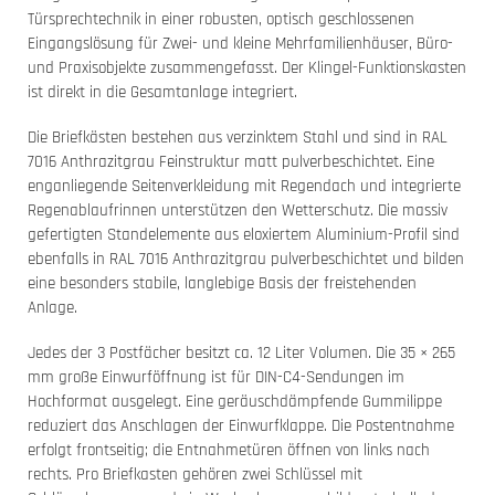
Türsprechtechnik in einer robusten, optisch geschlossenen
Eingangslösung für Zwei- und kleine Mehrfamilienhäuser, Büro-
und Praxisobjekte zusammengefasst. Der Klingel-Funktionskasten
ist direkt in die Gesamtanlage integriert.
Die Briefkästen bestehen aus verzinktem Stahl und sind in RAL
7016 Anthrazitgrau Feinstruktur matt pulverbeschichtet. Eine
enganliegende Seitenverkleidung mit Regendach und integrierte
Regenablaufrinnen unterstützen den Wetterschutz. Die massiv
gefertigten Standelemente aus eloxiertem Aluminium-Profil sind
ebenfalls in RAL 7016 Anthrazitgrau pulverbeschichtet und bilden
eine besonders stabile, langlebige Basis der freistehenden
Anlage.
Jedes der 3 Postfächer besitzt ca. 12 Liter Volumen. Die 35 × 265
mm große Einwurföffnung ist für DIN-C4-Sendungen im
Hochformat ausgelegt. Eine geräuschdämpfende Gummilippe
reduziert das Anschlagen der Einwurfklappe. Die Postentnahme
erfolgt frontseitig; die Entnahmetüren öffnen von links nach
rechts. Pro Briefkasten gehören zwei Schlüssel mit