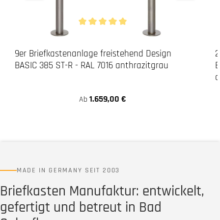
Durchschnittliche Bewertung von 5 von 5 Stern
9er Briefkastenanlage freistehend Design
2
BASIC 385 ST-R - RAL 7016 anthrazitgrau
B
a
1.659,00 €
Ab
MADE IN GERMANY SEIT 2003
Briefkasten Manufaktur: entwickelt,
gefertigt und betreut in Bad