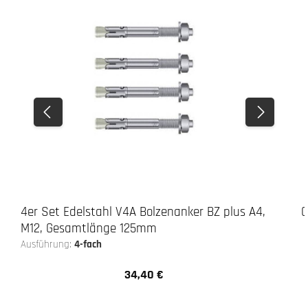
4er Set Edelstahl V4A Bolzenanker BZ plus A4,
G
M12, Gesamtlänge 125mm
Ausführung:
4-fach
34,40 €
Regulärer Preis: