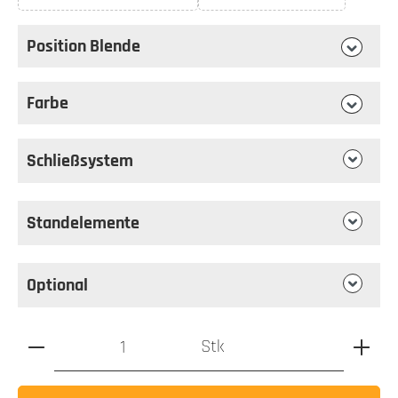
(Diese Option ist zurzeit nicht verfügbar.)
(Diese Option ist zurzeit 
Position Blende
auswählen
Position Blende
Farbe
auswählen
Farbe
Schließsystem
Standelemente
Optional
Produkt Anzahl: Gib den gewünschten Wert ein oder benutz
Stk