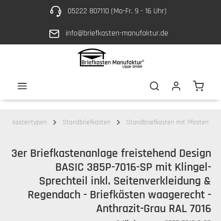
05222 807110 (Mo-Fr. 9 - 16 Uhr)
Zum Hauptinhalt springen
info@briefkasten-manufaktur.de
Waren
Briefkastentypen
Standbriefkasten
Standbriefkasten mit Pfosten
3er Briefkastenanlage freistehend Design
BASIC 385P-7016-SP mit Klingel-
Sprechteil inkl. Seitenverkleidung &
Regendach - Briefkästen waagerecht -
Anthrazit-Grau RAL 7016