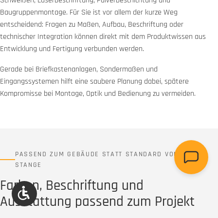
Schweißen, Laserbeschriftung, Pulverbeschichtung und
Baugruppenmontage. Für Sie ist vor allem der kurze Weg
entscheidend: Fragen zu Maßen, Aufbau, Beschriftung oder
technischer Integration können direkt mit dem Produktwissen aus
Entwicklung und Fertigung verbunden werden.
Gerade bei Briefkastenanlagen, Sondermaßen und
Eingangssystemen hilft eine saubere Planung dabei, spätere
Kompromisse bei Montage, Optik und Bedienung zu vermeiden.
PASSEND ZUM GEBÄUDE STATT STANDARD VON DER
STANGE
Farben, Beschriftung und
Werkzeugleiste anzeigen
Ausstattung passend zum Projekt