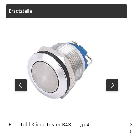
Ersatzteile
Edelstahl Klingeltaster BASIC Typ 4
S
8