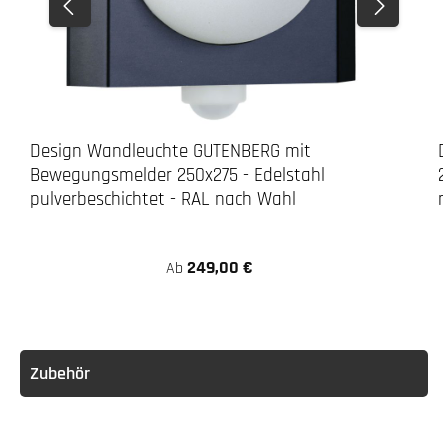
Design Wandleuchte GUTENBERG mit
D
Bewegungsmelder 250x275 - Edelstahl
2
pulverbeschichtet - RAL nach Wahl
n
249,00 €
Ab
Zubehör