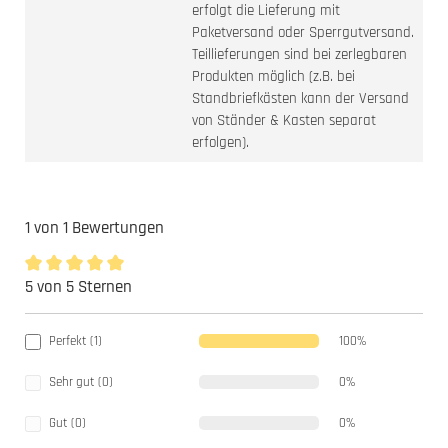
erfolgt die Lieferung mit
Paketversand oder Sperrgutversand.
Teillieferungen sind bei zerlegbaren
Produkten möglich (z.B. bei
Standbriefkästen kann der Versand
von Ständer & Kasten separat
erfolgen).
1 von 1 Bewertungen
5 von 5 Sternen
Durchschnittliche Bewertung von 5 von 5 Sternen
Perfekt (1)
100%
Sehr gut (0)
0%
Gut (0)
0%