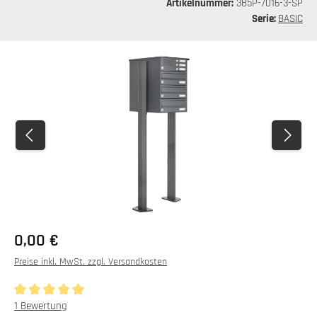
Artikelnummer:
385P-7016-3-SP
Serie:
BASIC
Bildergalerie überspringen
0,00 €
Preise inkl. MwSt. zzgl. Versandkosten
Durchschnittliche Bewertung von 5 von 5 Sternen
1 Bewertung