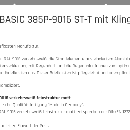
BASIC 385P-9016 ST-T mit Klin
efkasten Manufaktur.
in RAL 9016 verkehrsweiß, die Standelemente aus eloxiertem Aluminium
eitenverkleidung mit Regendach und die Regenablaufrinnen zum optima
briefkasten aus. Dieser Briefkasten ist pflegeleicht und unempfindli
ompliziert.
 9016 verkehrsweiß feinstruktur matt
eutsche Qualitätsfertigung "Made in Germany".
 RAL 9016 verkehrsweiß feinstruktur matt entsprechen der DIN/EN 1372
r leisen Einwurf der Post.