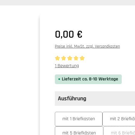
0,00 €
Preise inkl. MwSt. zzgl. Versandkosten
Durchschnittliche Bewertung von 5 von 5
1 Bewertung
Lieferzeit ca. 8-10 Werktage
Ausführung
auswählen
Ausführung
mit 1 Briefkasten
mit 2 Briefk
mit 5 Briefkästen
mit 6 Briefk