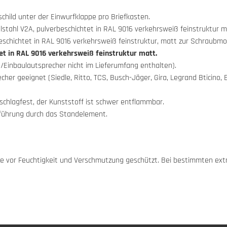
hild unter der Einwurfklappe pro Briefkasten.
stahl V2A, pulverbeschichtet in RAL 9016 verkehrsweiß feinstruktur m
eschichtet in RAL 9016 verkehrsweiß feinstruktur, matt zur Schraubm
tet in RAL 9016 verkehrsweiß feinstruktur matt.
/Einbaulautsprecher nicht im Lieferumfang enthalten).
echer geeignet (Siedle, Ritto, TCS, Busch-Jäger, Gira, Legrand Bticino,
schlagfest, der Kunststoff ist schwer entflammbar.
elführung durch das Standelement.
appe vor Feuchtigkeit und Verschmutzung geschützt. Bei bestimmten e