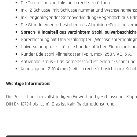
Die Türen sind von links nach rechts zu öffnen.
Inkl. 2 Schlüssel mit Schlüsselnummer und Wechselnamenssc
Inkl. enganliegender Seitenverkleidung+Regendach aus Edel
Die Standelemente bestehen aus Aluminium-Profil, pulverb
Sprech- Klingelteil aus verzinktem Stahl, pulverbeschich
Sprechlochung mit Universaladapter. (Wechselsprechanlage
Universaladapter ist für alle handelsüblichen Einbaulautspr
Runder Edelstahl-Klingeltaster Typ 4, max. 250 V AC, 5 A.
Antivandalismus - Das Namensschild ist eindrücksicher und 
Kabelzugang: Ø 10,4 mm (seitlich rechts). Unsichtbare Kab
Wichtige Information:
Die Post ist nur bei vollständigem Einwurf und geschlossener Kl
DIN EN 13724 bis 1ccm). Dies ist kein Reklamationsgrund.