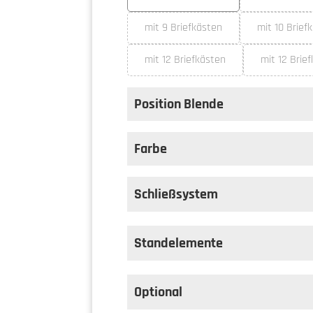
(Die
mit 9 Briefkästen
mit 10 Brief
(Diese Option ist zurzeit nicht ve
(Die
mit 12 Briefkästen
mit 12 Brie
(Diese Option ist zurzeit nicht ve
Position Blende
auswählen
Position Blende
Farbe
auswählen
Farbe
Schließsystem
Standelemente
Optional