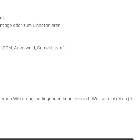
att.
ontage oder zum Einbetonieren.
 ELCOM, Auerswald, Comelit uvm.).
xtremen Witterungsbedingungen kann dennoch Wasser eintreten (lt.