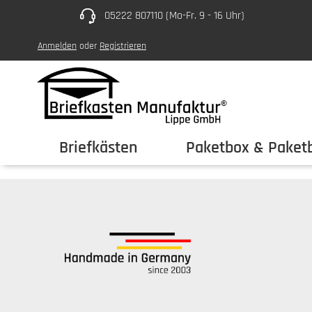
05222 807110 (Mo-Fr. 9 - 16 Uhr)
um Hauptinhalt springen
Zur Hauptnavigation springen
Anmelden
oder
Registrieren
Briefkästen
Paketbox & Paketb