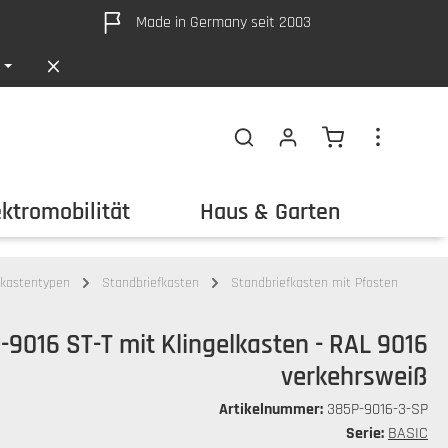
Made in Germany seit 2003
Warenkorb ent
ektromobilität
Haus & Garten
Out
fkastentypen
Standbriefkasten
Standbriefkasten mit Pfosten
9016 ST-T mit Klingelkasten - RAL 9016
verkehrsweiß
Artikelnummer:
385P-9016-3-SP
Serie:
BASIC