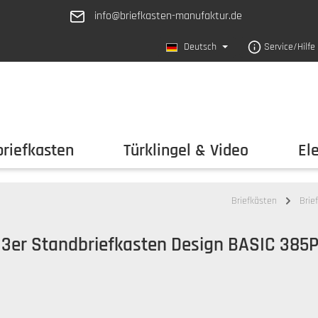
info@briefkasten-manufaktur.de
Deutsch
Service/Hilfe
riefkasten
Türklingel & Video
El
Briefkästen
Brie
3er Standbriefkasten Design BASIC 385P-