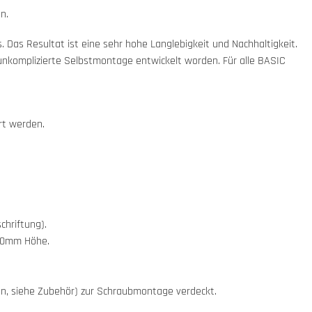
n.
Das Resultat ist eine sehr hohe Langlebigkeit und Nachhaltigkeit.
d unkomplizierte Selbstmontage entwickelt worden. Für alle BASIC
rt werden.
chriftung).
-40mm Höhe.
en, siehe Zubehör) zur Schraubmontage verdeckt.