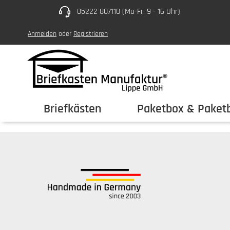
05222 807110 (Mo-Fr. 9 - 16 Uhr)
um Hauptinhalt springen
Zur Hauptnavigation springen
Anmelden
oder
Registrieren
Briefkästen
Paketbox & Paketb