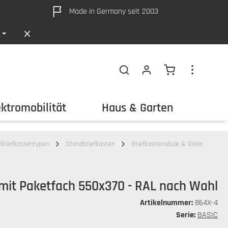
Made in Germany seit 2003
Warenkorb ent
ektromobilität
Haus & Garten
Out
Briefkastentypen
Standbriefkasten
Briefkastensäule & Stele
 mit Paketfach 550x370 - RAL nach Wahl
Artikelnummer:
864X-4
Serie:
BASIC