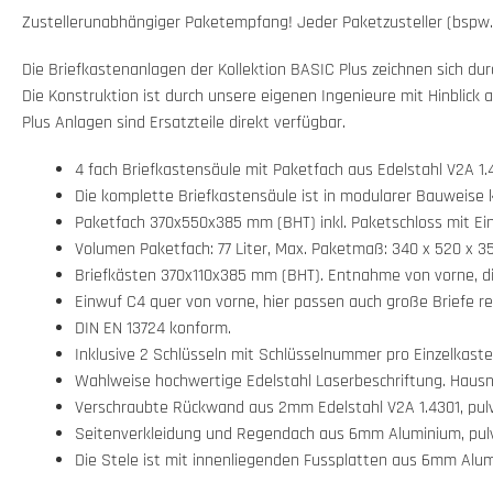
Zustellerunabhängiger Paketempfang! Jeder Paketzusteller (bspw. 
Die Briefkastenanlagen der Kollektion BASIC Plus zeichnen sich du
Die Konstruktion ist durch unsere eigenen Ingenieure mit Hinblick 
Plus Anlagen sind Ersatzteile direkt verfügbar.
4 fach Briefkastensäule mit Paketfach aus Edelstahl V2A 1.
Die komplette Briefkastensäule ist in modularer Bauweise 
Paketfach 370x550x385 mm (BHT) inkl. Paketschloss mit Ein
Volumen Paketfach: 77 Liter, Max. Paketmaß: 340 x 520 x 3
Briefkästen 370x110x385 mm (BHT). Entnahme von vorne, die
Einwuf C4 quer von vorne, hier passen auch große Briefe re
DIN EN 13724 konform.
Inklusive 2 Schlüsseln mit Schlüsselnummer pro Einzelkast
Wahlweise hochwertige Edelstahl Laserbeschriftung. Hau
Verschraubte Rückwand aus 2mm Edelstahl V2A 1.4301, pulv
Seitenverkleidung und Regendach aus 6mm Aluminium, pulv
Die Stele ist mit innenliegenden Fussplatten aus 6mm Alu