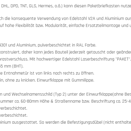
DHL, DPD, TNT, GLS, Hermes, o.ä.) kann diesen Paketbriefkasten nutze
rch die konsequente Verwendung von Edelstahl V2A und Aluminium aus. 
auf hohe Flexibilität bzw. Modularität, einfache Ersatzteilmontage un
4301 und Aluminium, pulverbeschichtet in RAL Farbe.
konstruiert, daher kann jedes Bauteil jederzeit getauscht oder geände
rastverschluss. Mit hochwertiger Edelstahl Laserbeschriftung "PAKET".
55 mm (BHT).
 Entnahmetür ist von links nach rechts zu öffnen.
in, ohne zu knicken. Einwurfklappe mit Gummilippe.
en und Wechselnamensschild (Typ 2) unter der Einwurfklappe(ohne Bes
snummer ca. 60-80mm Höhe & Straßenname bzw. Beschriftung ca. 25
erbeschichtet.
erbeschichtet.
minium ausgestattet. So werden die Befestigungsdübel (nicht enthalt