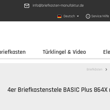
info@briefkasten-manufaktur.de
Deutsch
Service/Hilfe
riefkasten
Türklingel & Video
El
Briefkästen
4er Briefkastenstele BASIC Plus 864X