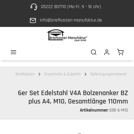
05222 807110 (Mo-Fr. 9 - 16 Uhr)
Zum Hauptinhalt springen
info@briefkasten-manufaktur.de
Waren
Briefkästen
Ersatzteile & Zubehör
Befestigungsmaterial
6er Set Edelstahl V4A Bolzenanker BZ
plus A4, M10, Gesamtlänge 110mm
Artikelnummer:
698-6-M10
Bildergalerie überspringen