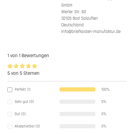
GmbH
Werler Str. 60
32105 Bad Salzuflen
Deutschland
info@briefkasten-manufaktur.de
1 von 1 Bewertungen
5 von 5 Sternen
Durchschnittliche Bewertung von 5 von 5 Sternen
Perfekt (1)
100%
Sehr gut (0)
0%
Gut (0)
0%
Akzeptierbar (0)
0%