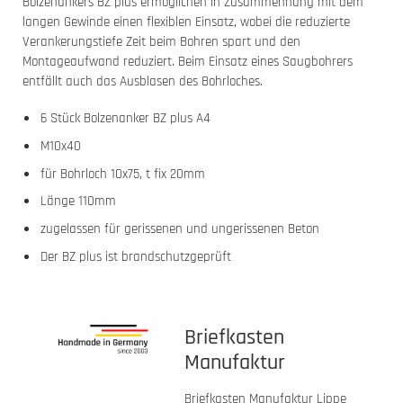
Bolzenankers BZ plus ermöglichen in Zusammenhang mit dem
langen Gewinde einen flexiblen Einsatz, wobei die reduzierte
Verankerungstiefe Zeit beim Bohren spart und den
Montageaufwand reduziert. Beim Einsatz eines Saugbohrers
entfällt auch das Ausblasen des Bohrloches.
6 Stück Bolzenanker BZ plus A4
M10x40
für Bohrloch 10x75, t fix 20mm
Länge 110mm
zugelassen für gerissenen und ungerissenen Beton
Der BZ plus ist brandschutzgeprüft
Briefkasten
Manufaktur
Briefkasten Manufaktur Lippe