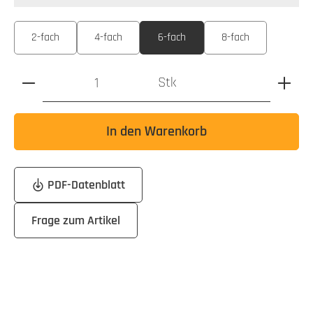
auswählen
Ausführung
2-fach
4-fach
6-fach
8-fach
Produkt Anzahl: Gib den gewünschten Wert ein oder benutz
Stk
In den Warenkorb
PDF-Datenblatt
Frage zum Artikel