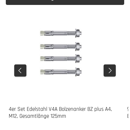
4er Set Edelstahl V4A Bolzenanker BZ plus A4,
9
M12, Gesamtlänge 125mm
B