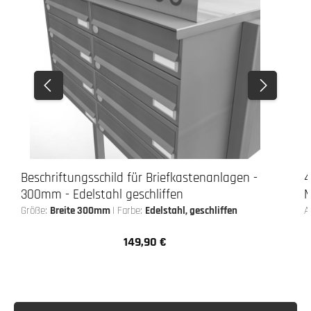
Beschriftungsschild für Briefkastenanlagen -
4
300mm - Edelstahl geschliffen
M
Größe:
Breite 300mm
|
Farbe:
Edelstahl, geschliffen
A
149,90 €
Regulärer Preis: