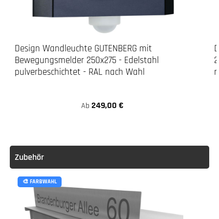
Design Wandleuchte GUTENBERG mit
D
Bewegungsmelder 250x275 - Edelstahl
2
pulverbeschichtet - RAL nach Wahl
n
249,00 €
Ab
Zubehör
🎨 FARBWAHL