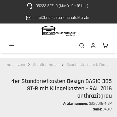
05222 807110 (Mo-Fr. 9 - 16 Uhr)
Zum Hauptinhalt springen
info@briefkasten-manufaktur.de
Waren
Briefkastentypen
Standbriefkasten
Standbriefkasten mit Pfosten
4er Standbriefkasten Design BASIC 385
ST-R mit Klingelkasten - RAL 7016
anthrazitgrau
Artikelnummer:
385-7016-4-SP
Serie:
BASIC