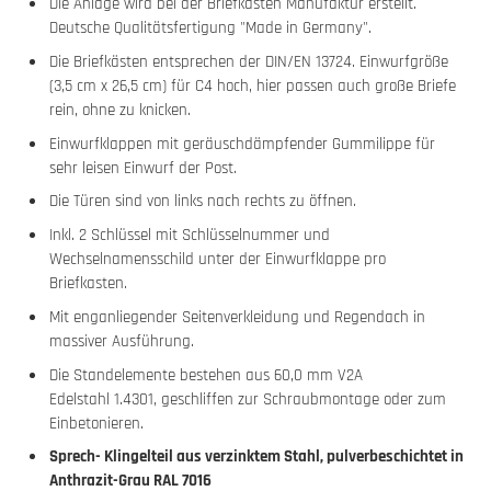
Die Anlage wird bei der Briefkasten Manufaktur erstellt.
Deutsche Qualitätsfertigung "Made in Germany".
Die Briefkästen entsprechen der DIN/EN 13724. Einwurfgröße
(3,5 cm x 26,5 cm) für C4 hoch, hier passen auch große Briefe
rein, ohne zu knicken.
Einwurfklappen mit geräuschdämpfender Gummilippe für
sehr leisen Einwurf der Post.
Die Türen sind von links nach rechts zu öffnen.
Inkl. 2 Schlüssel mit Schlüsselnummer und
Wechselnamensschild unter der Einwurfklappe pro
Briefkasten.
Mit enganliegender Seitenverkleidung und Regendach in
massiver Ausführung.
Die Standelemente bestehen aus 60,0 mm V2A
Edelstahl 1.4301, geschliffen zur Schraubmontage oder zum
Einbetonieren.
Sprech- Klingelteil
aus verzinktem Stahl, pulverbeschichtet in
Anthrazit-Grau RAL 7016