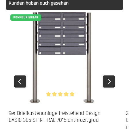
Kunden haben auch gesehen
KONFIGURIERBAR
Durchschnittliche Bewertung von 5 von 5 Stern
9er Briefkastenanlage freistehend Design
2
BASIC 385 ST-R - RAL 7016 anthrazitgrau
B
i