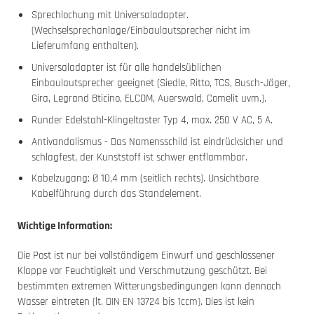
Sprechlochung mit Universaladapter.
(Wechselsprechanlage/Einbaulautsprecher nicht im
Lieferumfang enthalten).
Universaladapter ist für alle handelsüblichen
Einbaulautsprecher geeignet (Siedle, Ritto, TCS, Busch-Jäger,
Gira, Legrand Bticino, ELCOM, Auerswald, Comelit uvm.).
Runder Edelstahl-Klingeltaster Typ 4, max. 250 V AC, 5 A.
Antivandalismus - Das Namensschild ist eindrücksicher und
schlagfest, der Kunststoff ist schwer entflammbar.
Kabelzugang: Ø 10,4 mm (seitlich rechts). Unsichtbare
Kabelführung durch das Standelement.
Wichtige Information:
Die Post ist nur bei vollständigem Einwurf und geschlossener
Klappe vor Feuchtigkeit und Verschmutzung geschützt. Bei
bestimmten extremen Witterungsbedingungen kann dennoch
Wasser eintreten (lt. DIN EN 13724 bis 1ccm). Dies ist kein