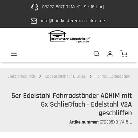
05222 807110 (Mo-Fr. 9 - 16 Uhr)
Zum Hauptinhalt springen
info@briefkasten-manufaktur.de
Waren
Elektromobilität
Ladetechnik für E-Bikes
Fahrrad Ladestation
5er Edelstahl Fahrradständer ACHIM mit
6x Schließfach - Edelstahl V2A
geschliffen
Artikelnummer:
670385XB-VA-5-L