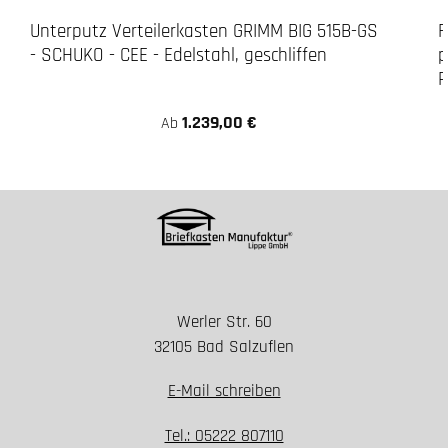
Unterputz Verteilerkasten GRIMM BIG 515B-GS
F
- SCHUKO - CEE - Edelstahl, geschliffen
p
R
1.239,00 €
Ab
Werler Str. 60
32105 Bad Salzuflen
E-Mail schreiben
Tel.: 05222 807110