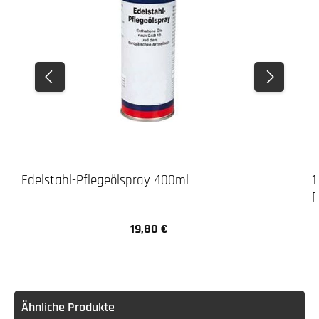
Edelstahl-Pflegeölspray 400ml
1
F
19,80 €
Regulärer Preis:
Ähnliche Produkte