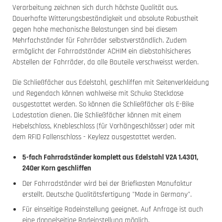
Verarbeitung zeichnen sich durch höchste Qualität aus.
Dauerhafte Witterungsbeständigkeit und absolute Robustheit
gegen hohe mechanische Belastungen sind bei diesem
Mehrfachständer für Fahrräder selbstverständlich. Zudem
ermöglicht der Fahrradständer ACHIM ein diebstahlsicheres
Abstellen der Fahrräder, da alle Bauteile verschweisst werden.
Die Schließfächer aus Edelstahl, geschliffen mit Seitenverkleidung
und Regendach können wahlweise mit Schuko Steckdose
ausgestattet werden. So können die Schließfächer als E-Bike
Ladestation dienen. Die Schließfächer können mit einem
Hebelschloss, Knebleschloss (für Vorhängeschlösser) oder mit
dem RFID Fallenschloss - Keylezz ausgestattet werden.
5-fach Fahrradständer komplett aus Edelstahl V2A 1.4301,
240er Korn geschliffen
Der Fahrradständer wird bei der Briefkasten Manufaktur
erstellt. Deutsche Qualitätsfertigung "Made in Germany".
Für einseitige Radeinstellung geeignet. Auf Anfrage ist auch
eine doppelseitige Radeinstellung möglich.