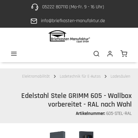
05222 807110 (Mo-Fr. 9 - 16 Uhr)
Zum Hauptinhalt springen
info@briefkasten-manufaktur.de
Waren
Elektromobilität
Ladetechnik für E-Autos
Ladesäulen
Edelstahl Stele GRIMM 605 - Wallbox
vorbereitet - RAL nach Wahl
Artikelnummer:
605-STEL-RAL
Bildergalerie überspringen