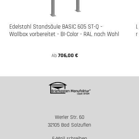
Edelstahl Standsäule BASIC 605 ST-Q -
L
Wallbox vorbereitet - BI-Color - RAL nach Wahl
m
706,00 €
Ab
Werler Str. 60
32105 Bad Salzuflen
E-Mail schreiben